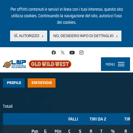
Per offrirti contenuti e servizi in linea con i tuoi interessi, questo sito
utilizza cookies. Continuando la navigazione del sito, autorizzi l’uso
dei cookies.
SÌ, AUTORIZZO
NO, DESIDERO INFO DI DETTAGLIO
Salta al contenuto principale
MENU
Toggle
navigati
PROFILO
STATISTICHE
Totali
FALLI
TIRI DA 2
TIRI
Pun
G
Min
C
S
R
T
%
R