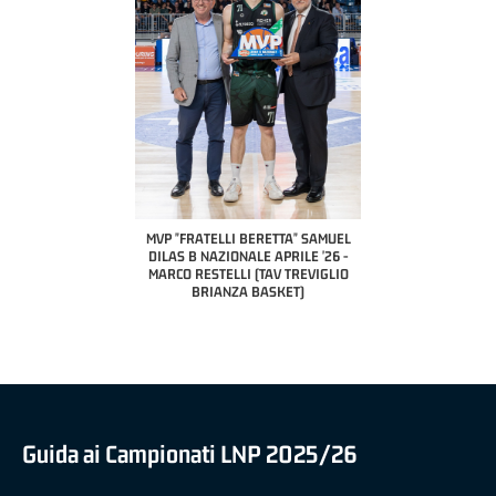
COACH OF THE MONTH
A2 APRILE '26 
PILLASTRINI (UE
CIVIDAL
O "FRATELLI BERETTA"
MVP "FRATELLI BERETTA" SAMUEL
 - STACY DAVIS (SELLA
DILAS B NAZIONALE APRILE '26 -
CENTO)
MARCO RESTELLI (TAV TREVIGLIO
BRIANZA BASKET)
Guida ai Campionati LNP 2025/26