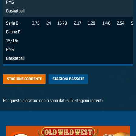
PMS
Basketball
Serie B -
3.75
24
15.79
2.17
1.29
1.46
2.54
57
Girone B
15/16:
PMS
Basketball
STAGIONE CORRENTE
STAGIONI PASSATE
Per questo giocatore non ci sono dati sulle stagioni correnti.