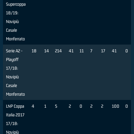
Supercoppa
18/19:
Novipiù
Casale
Monferrato
Serie A2 -
18
14
214
41
11
7
17
41
0
Playoff
17/18:
Novipiù
Casale
Monferrato
LNP Coppa
4
1
5
2
0
2
2
100
0
Italia 2017
17/18:
Novipiù