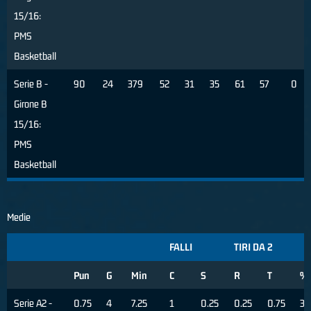
15/16:
PMS
Basketball
Serie B -
90
24
379
52
31
35
61
57
0
Girone B
15/16:
PMS
Basketball
Medie
FALLI
TIRI DA 2
Pun
G
Min
C
S
R
T
%
Serie A2 -
0.75
4
7.25
1
0.25
0.25
0.75
33