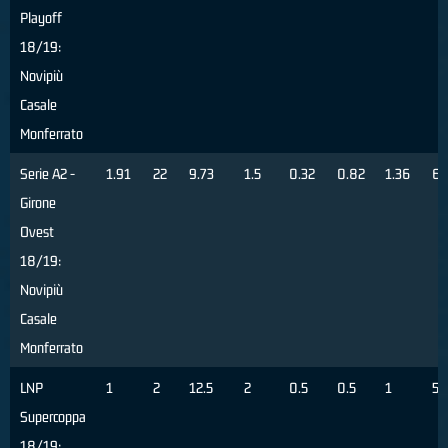
Playoff
18/19:
Novipiù
Casale
Monferrato
Serie A2 -
1.91
22
9.73
1.5
0.32
0.82
1.36
6
Girone
Ovest
18/19:
Novipiù
Casale
Monferrato
LNP
1
2
12.5
2
0.5
0.5
1
50
Supercoppa
18/19: