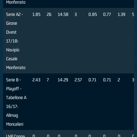
Monferrato
Serie A2 -
1.85
26
14.58
3
0.85
0.77
1.39
55
Girone
Ovest
17/18:
Novipiù
Casale
Monferrato
Serie B -
2.43
7
14.29
2.57
0.71
0.71
2
36
Playoff -
Tabellone A
16/17:
Allmag
Moncalieri
LNP Coppa
0
0
0
0
0
0
0
0