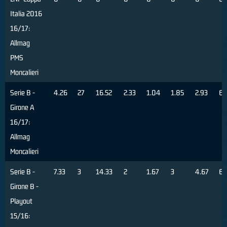
Italia 2016
16/17:
Allmag
PMS
Moncalieri
Serie B -
4.26
27
16.52
2.33
1.04
1.85
2.93
63
Girone A
16/17:
Allmag
Moncalieri
Serie B -
7.33
3
14.33
2
1.67
3
4.67
6
Girone B -
Playout
15/16: