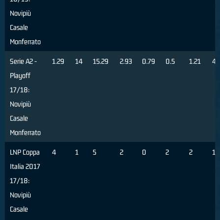
Novipiù
Casale
Monferrato
Serie A2 -
1.29
14
15.29
2.93
0.79
0.5
1.21
41
Playoff
17/18:
Novipiù
Casale
Monferrato
LNP Coppa
4
1
5
2
0
2
2
1
Italia 2017
17/18:
Novipiù
Casale