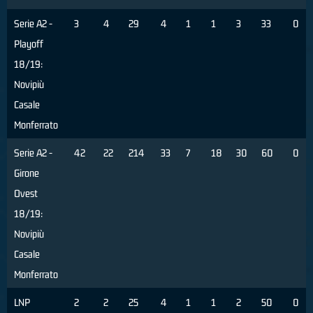
Serie A2 -
3
4
29
4
1
1
3
33
0
Playoff
18/19:
Novipiù
Casale
Monferrato
Serie A2 -
42
22
214
33
7
18
30
60
0
Girone
Ovest
18/19:
Novipiù
Casale
Monferrato
LNP
2
2
25
4
1
1
2
50
0