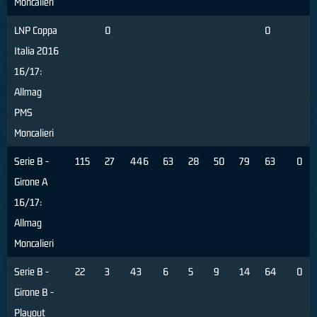
Moncalieri
LNP Coppa
0
0
Italia 2016
16/17:
Allmag
PMS
Moncalieri
Serie B -
115
27
446
63
28
50
79
63
0
Girone A
16/17:
Allmag
Moncalieri
Serie B -
22
3
43
6
5
9
14
64
0
Girone B -
Playout