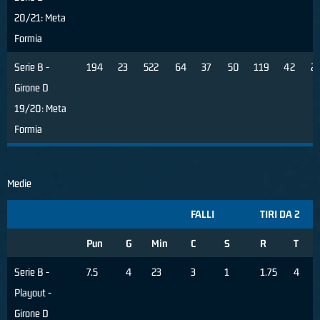
20/21: Meta
Formia
Serie B -
194
23
522
64
37
50
119
42
2
Girone D
19/20: Meta
Formia
Medie
FALLI
TIRI DA 2
Pun
G
Min
C
S
R
T
Serie B -
7.5
4
23
3
1
1.75
4
Playout -
Girone D