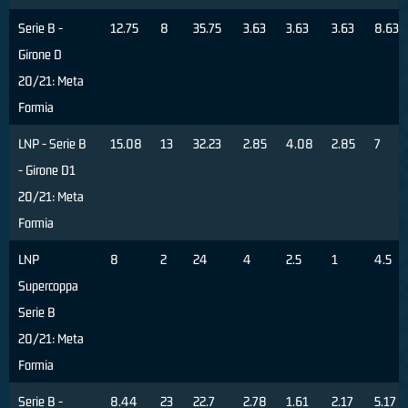
Serie B -
12.75
8
35.75
3.63
3.63
3.63
8.63
Girone D
20/21: Meta
Formia
LNP - Serie B
15.08
13
32.23
2.85
4.08
2.85
7
- Girone D1
20/21: Meta
Formia
LNP
8
2
24
4
2.5
1
4.5
Supercoppa
Serie B
20/21: Meta
Formia
Serie B -
8.44
23
22.7
2.78
1.61
2.17
5.17