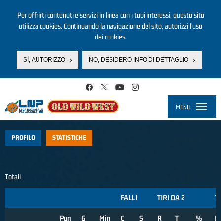
Per offrirti contenuti e servizi in linea con i tuoi interessi, questo sito
utilizza cookies. Continuando la navigazione del sito, autorizzi l’uso
dei cookies.
SÌ, AUTORIZZO
NO, DESIDERO INFO DI DETTAGLIO
Salta al contenuto principale
MENU
Toggle
navigati
PROFILO
STATISTICHE
Totali
FALLI
TIRI DA 2
TI
Pun
G
Min
C
S
R
T
%
R