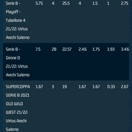
Serie B -
5.75
4
25.5
4
1.5
1
2.75
Playoff -
Tabellone 4
21/22: Virtus
Arechi Salerno
Serie B -
7.5
28
22.57
2.46
1.75
1.93
3.46
Girone D
21/22: Virtus
Arechi Salerno
SUPERCOPPA
1.67
3
19
1.67
1.67
0.33
2.67
SERIE B 2021
OLD WILD
WEST 21/22:
Virtus Arechi
Salerno