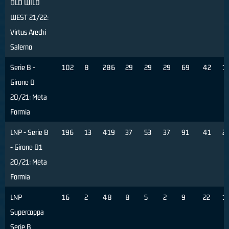
OLD WILD
WEST 21/22:
Virtus Arechi
Salerno
Serie B -
102
8
286
29
29
29
69
42
1
Girone D
20/21: Meta
Formia
LNP - Serie B
196
13
419
37
53
37
91
41
2
- Girone D1
20/21: Meta
Formia
LNP
16
2
48
8
5
2
9
22
1
Supercoppa
Serie B