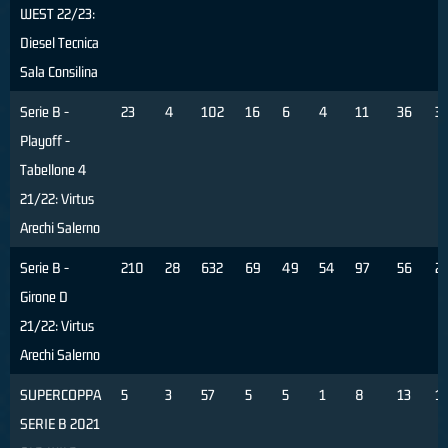
WEST 22/23:
Diesel Tecnica
Sala Consilina
Serie B -
23
4
102
16
6
4
11
36
3
Playoff -
Tabellone 4
21/22: Virtus
Arechi Salerno
Serie B -
210
28
632
69
49
54
97
56
2
Girone D
21/22: Virtus
Arechi Salerno
SUPERCOPPA
5
3
57
5
5
1
8
13
1
SERIE B 2021