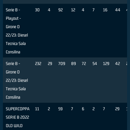
Serie B -
30
4
92
12
4
7
16
44
4
Playout -
Girone D
22/23: Diesel
Tecnica Sala
Consilina
Serie B -
232
29
709
89
72
54
129
42
2
Girone D
22/23: Diesel
Tecnica Sala
Consilina
SUPERCOPPA
11
2
59
7
6
2
7
29
1
SERIE B 2022
OLD WILD