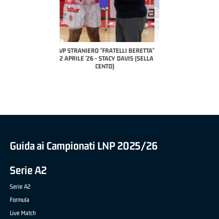
COACH OF THE MONTH
A2 APRILE '26 
PILLASTRINI (UE
CIVIDAL
O "FRATELLI BERETTA"
MVP "FRATELLI BERETTA" SAMUEL
 - STACY DAVIS (SELLA
DILAS B NAZIONALE APRILE '26 -
CENTO)
MARCO RESTELLI (TAV TREVIGLIO
BRIANZA BASKET)
Guida ai Campionati LNP 2025/26
Serie A2
Serie A2
Formula
Live Match