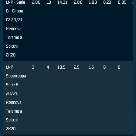
LNP - Serie
2.08
13
14.31
2.08
1.08
0.23
0.85
2
B - Girone
C2 20/21:
Rennova
Teramo a
Spicchi
2K20
LNP
3
4
10.5
2.5
1.5
0
0
0
Supercoppa
Serie B
20/21:
Rennova
Teramo a
Spicchi
2K20