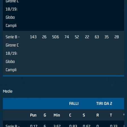
Girone C
18/19:
Globo
Campli
Serie B -
143
26
506
74
52
22
63
35
28
8
Girone C
18/19:
Globo
Campli
Medie
FALLI
TIRI DA 2
Pun
G
Min
C
S
R
T
%
Serie B -
0.17
6
3.67
0.83
0.67
0
0.33
0