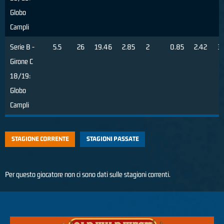
Globo
Campli
Serie B -
5.5
26
19.46
2.85
2
0.85
2.42
3
Girone C
18/19:
Globo
Campli
STAGIONE CORRENTE
STAGIONI PASSATE
Per questo giocatore non ci sono dati sulle stagioni correnti.