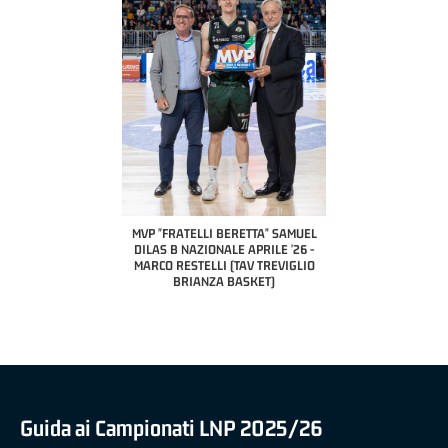
COACH OF THE MONTH
A2 APRILE '26 
PILLASTRINI (UE
CIVIDAL
O "FRATELLI BERETTA"
MVP "FRATELLI BERETTA" SAMUEL
 - STACY DAVIS (SELLA
DILAS B NAZIONALE APRILE '26 -
CENTO)
MARCO RESTELLI (TAV TREVIGLIO
BRIANZA BASKET)
Guida ai Campionati LNP 2025/26