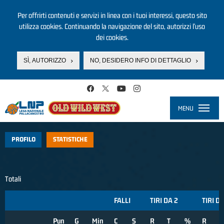
Per offrirti contenuti e servizi in linea con i tuoi interessi, questo sito
utilizza cookies. Continuando la navigazione del sito, autorizzi l’uso
dei cookies.
SÌ, AUTORIZZO
NO, DESIDERO INFO DI DETTAGLIO
Salta al contenuto principale
MENU
Toggle
navigati
PROFILO
STATISTICHE
Totali
FALLI
TIRI DA 2
TIRI DA
Pun
G
Min
C
S
R
T
%
R
T