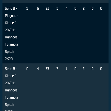
Serie B -
1
6
22
5
4
0
2
0
0
5
Playout -
Girone C
20/21:
Rennova
Teramo a
Spicchi
2K20
Serie B -
0
4
33
7
1
0
2
0
0
2
Girone C
20/21:
Rennova
Teramo a
Spicchi