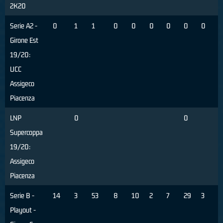
2K20
Serie A2 -
0
1
1
0
0
0
0
0
0
Girone Est
19/20:
UCC
Assigeco
Piacenza
LNP
0
0
Supercoppa
19/20:
Assigeco
Piacenza
Serie B -
14
3
53
8
10
2
7
29
3
7
Playout -