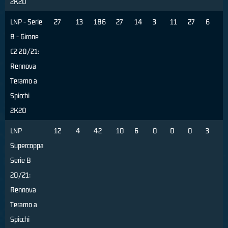
2K20
LNP - Serie
27
13
186
27
14
3
11
27
6
2
B - Girone
C2 20/21:
Rennova
Teramo a
Spicchi
2K20
LNP
12
4
42
10
6
0
0
0
3
7
Supercoppa
Serie B
20/21:
Rennova
Teramo a
Spicchi