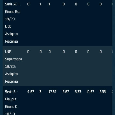
Serie A2 -
0
1
1
0
0
0
0
0
Girone Est
19/20:
UCC
Assigeco
Piacenza
LNP
0
0
0
0
0
0
0
0
Supercoppa
19/20:
Assigeco
Piacenza
Serie B -
4.67
3
17.67
2.67
3.33
0.67
2.33
2
Playout -
Girone C
18/19: