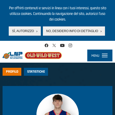
Per offrirti contenuti e servizi in linea con i tuoi interessi, questo sito
utilizza cookies. Continuando la navigazione del sito, autorizzi l’uso
dei cookies.
SÌ, AUTORIZZO
NO, DESIDERO INFO DI DETTAGLIO
Salta al contenuto principale
MENU
Toggle
navigati
PROFILO
STATISTICHE