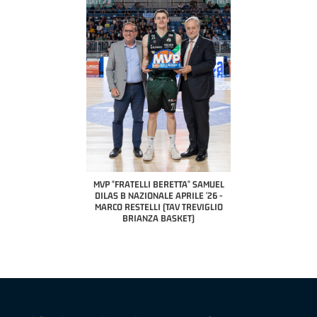
COACH OF THE MONTH
A2 APRILE '26 
PILLASTRINI (UE
CIVIDAL
O "FRATELLI BERETTA"
MVP "FRATELLI BERETTA" SAMUEL
 - STACY DAVIS (SELLA
DILAS B NAZIONALE APRILE '26 -
CENTO)
MARCO RESTELLI (TAV TREVIGLIO
BRIANZA BASKET)