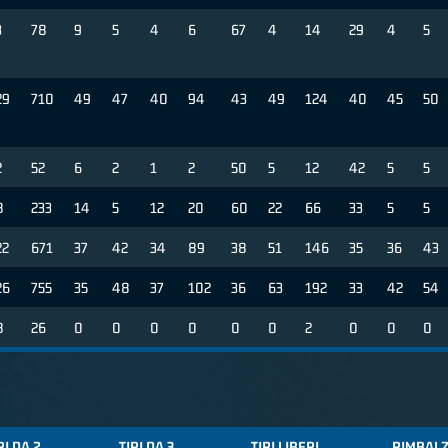
3
78
9
5
4
6
67
4
14
29
4
5
29
710
49
47
40
94
43
49
124
40
45
50
2
52
6
2
1
2
50
5
12
42
5
5
8
233
14
5
12
20
60
22
66
33
5
5
22
671
37
42
34
89
38
51
146
35
36
43
26
755
35
48
37
102
36
63
192
33
42
54
8
26
0
0
0
0
0
0
2
0
0
0
RI DA 2
TIRI DA 3
TIRI LIBERI
RIMBALZ