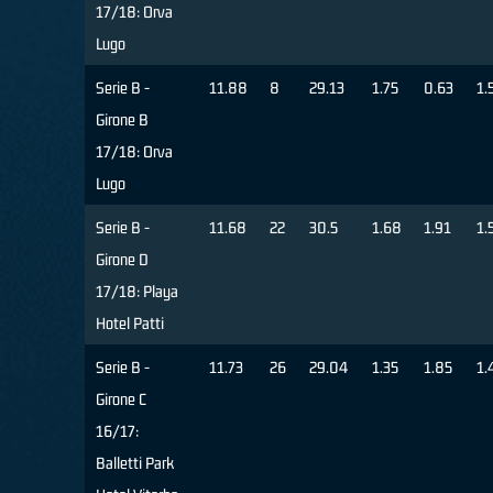
17/18: Orva
Lugo
Serie B -
11.88
8
29.13
1.75
0.63
1.
Girone B
17/18: Orva
Lugo
Serie B -
11.68
22
30.5
1.68
1.91
1.
Girone D
17/18: Playa
Hotel Patti
Serie B -
11.73
26
29.04
1.35
1.85
1.
Girone C
16/17:
Balletti Park