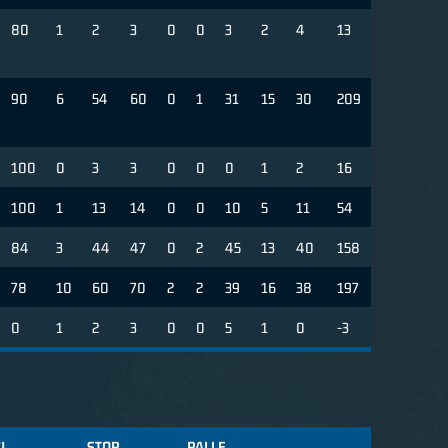
80
1
2
3
0
0
3
2
4
13
90
6
54
60
0
1
31
15
30
209
100
0
3
3
0
0
0
1
2
16
100
1
13
14
0
0
10
5
11
54
84
3
44
47
0
2
45
13
40
158
78
10
60
70
2
2
39
16
38
197
0
1
2
3
0
0
5
1
0
-3
I
STOP
PALLE