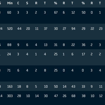
G
Min
C
S
R
T
%
R
T
%
R
T
3
60
3
3
2
3
67
6
12
50
0
1
24
520
44
20
11
37
30
27
94
29
22
23
6
88
9
6
4
13
31
8
22
36
2
3
1
24
3
4
1
4
25
1
6
17
2
2
3
71
6
4
2
8
25
0
4
0
3
4
8
163
18
8
5
10
50
14
43
33
9
11
14
303
28
10
14
30
47
26
68
38
10
12