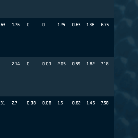
.63
1.76
0
0
1.25
0.63
1.38
6.75
2.14
0
0.09
2.05
0.59
1.82
7.18
.31
2.7
0.08
0.08
1.5
0.62
1.46
7.58