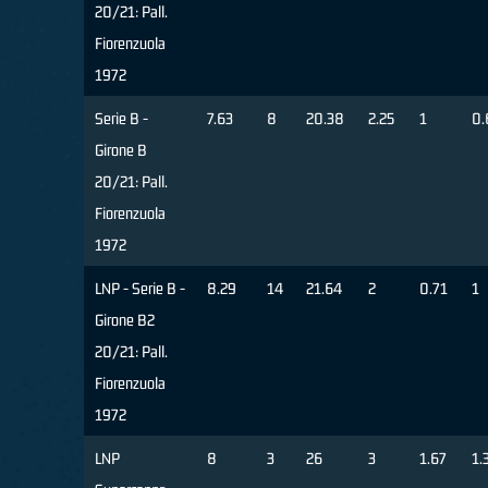
20/21: Pall.
Fiorenzuola
1972
Serie B -
7.63
8
20.38
2.25
1
0.
Girone B
20/21: Pall.
Fiorenzuola
1972
LNP - Serie B -
8.29
14
21.64
2
0.71
1
Girone B2
20/21: Pall.
Fiorenzuola
1972
LNP
8
3
26
3
1.67
1.