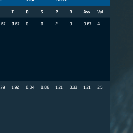
D
T
D
S
P
R
Ass
Val
.67
0.67
0
0
2
0
0.67
4
.79
1.92
0.04
0.08
1.21
0.33
1.21
2.5