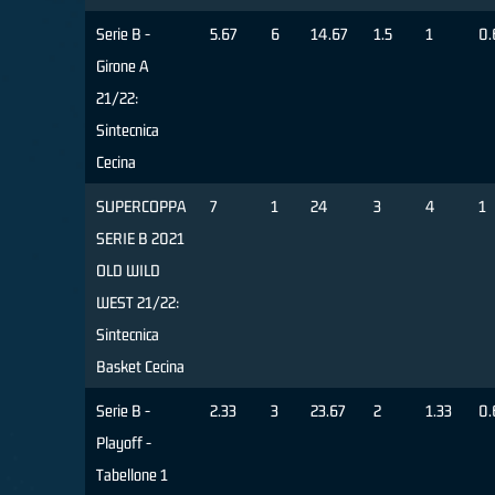
Serie B -
5.67
6
14.67
1.5
1
0.
Girone A
21/22:
Sintecnica
Cecina
SUPERCOPPA
7
1
24
3
4
1
SERIE B 2021
OLD WILD
WEST 21/22:
Sintecnica
Basket Cecina
Serie B -
2.33
3
23.67
2
1.33
0.
Playoff -
Tabellone 1