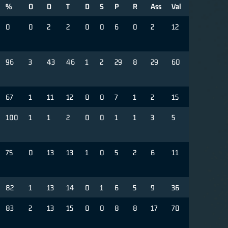
%
O
D
T
D
S
P
R
Ass
Val
0
0
2
2
0
0
6
0
2
12
96
3
43
46
1
2
29
8
29
60
67
1
11
12
0
0
7
1
2
15
100
1
1
2
0
0
1
1
3
5
75
0
13
13
1
0
5
2
6
11
82
1
13
14
0
1
6
5
9
36
83
2
13
15
0
0
8
8
17
70