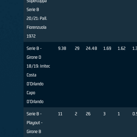
Supercoppa
Serie B
20/21: Pall.
Fiorenzuola
1972
Serie B -
9.38
29
24.48
1.69
1.62
1.
Girone D
18/19: Irritec
Costa
D'Orlando
Capo
D'Orlando
Serie B -
11
2
26
3
1
0.
Playout -
Girone B