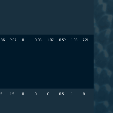
.86
2.07
0
0.03
1.07
0.52
1.03
7.21
.5
1.5
0
0
0
0.5
1
8