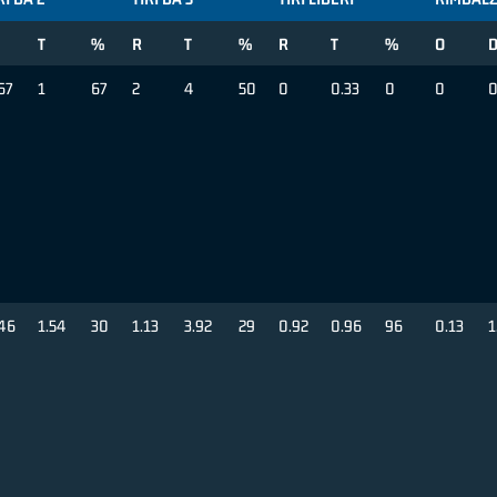
T
%
R
T
%
R
T
%
O
67
1
67
2
4
50
0
0.33
0
0
0
46
1.54
30
1.13
3.92
29
0.92
0.96
96
0.13
1