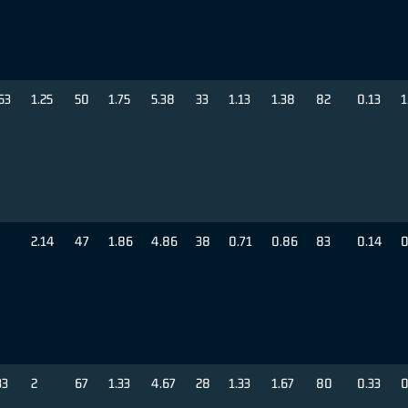
63
1.25
50
1.75
5.38
33
1.13
1.38
82
0.13
1
2.14
47
1.86
4.86
38
0.71
0.86
83
0.14
0
33
2
67
1.33
4.67
28
1.33
1.67
80
0.33
0