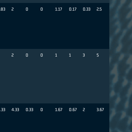
.83
2
0
0
1.17
0.17
0.33
2.5
2
0
0
1
1
3
5
.33
4.33
0.33
0
1.67
0.67
2
3.67