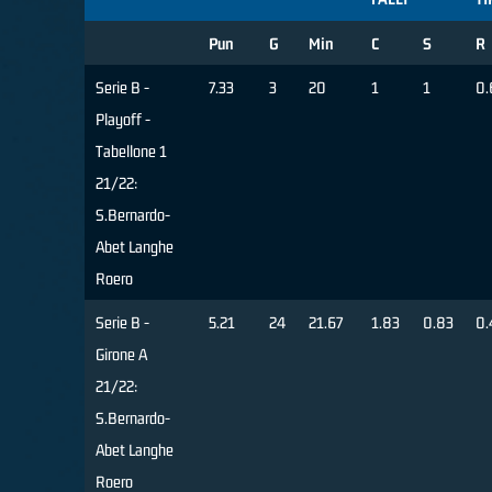
Pun
G
Min
C
S
R
Serie B -
7.33
3
20
1
1
0.
Playoff -
Tabellone 1
21/22:
S.Bernardo-
Abet Langhe
Roero
Serie B -
5.21
24
21.67
1.83
0.83
0.
Girone A
21/22:
S.Bernardo-
Abet Langhe
Roero