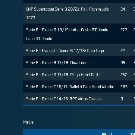
LNP Supercoppa Serie B 20/21: Pall. Fiorenzuola
24
1972
Serie B - Girone D 18/19: Irritec Costa D'Orlando
272
Capo D'Orlando
Serie B - Playout - Girone B 17/18: Orva Lugo
22
Serie B - Girone B 17/18: Orva Lugo
95
Serie B - Girone D 17/18: Playa Hotel Patti
257
Serie B - Girone C 16/17: Balletti Park Hotel Viterbo
305
Serie B - Girone C 14/15: BPC Virtus Cassino
0
Medie
FALLI
TI