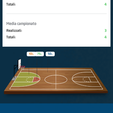
Totali:
4
Media campionato
Realizzati:
3
Totali:
4
43
75
50