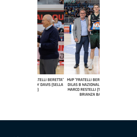
COACH OF THE MONTH
A2 APRILE '26 
PILLASTRINI (UE
CIVIDAL
O "FRATELLI BERETTA"
MVP "FRATELLI BERETTA" SAMUEL
 - STACY DAVIS (SELLA
DILAS B NAZIONALE APRILE '26 -
CENTO)
MARCO RESTELLI (TAV TREVIGLIO
BRIANZA BASKET)