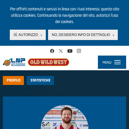
Per offrirti contenuti e servizi in linea con i tuoi interessi, questo sito
utilizza cookies. Continuando la navigazione del sito, autorizzi l’uso
dei cookies.
SÌ, AUTORIZZO
NO, DESIDERO INFO DI DETTAGLIO
Salta al contenuto principale
MENU
Toggle
navigati
PROFILO
STATISTICHE