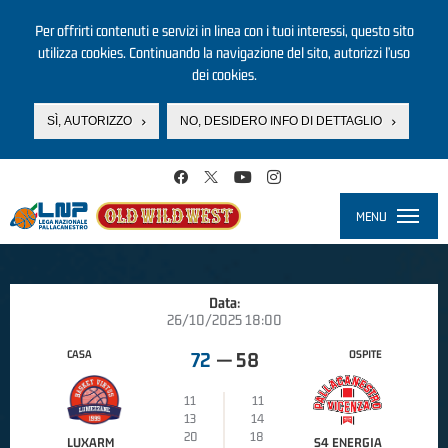
Per offrirti contenuti e servizi in linea con i tuoi interessi, questo sito
utilizza cookies. Continuando la navigazione del sito, autorizzi l’uso
dei cookies.
SÌ, AUTORIZZO
NO, DESIDERO INFO DI DETTAGLIO
Salta al contenuto principale
MENU
Toggle
navigati
Data:
26/10/2025 18:00
CASA
OSPITE
72
—
58
11
11
13
14
20
18
LUXARM
S4 ENERGIA