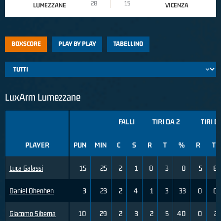
28
15
LUMEZZANE
VICENZA
BOXSCORE
PLAY BY PLAY
TABELLINO
LuxArm Lumezzane
FALLI
TIRI DA 2
TIRI D
PLAYER
PUN
MIN
C
S
R
T
%
R
T
Luca Galassi
15
25
2
1
0
3
0
5
8
Daniel Ohenhen
3
23
2
4
1
3
33
0
0
Giacomo Siberna
10
29
2
3
2
5
40
0
2