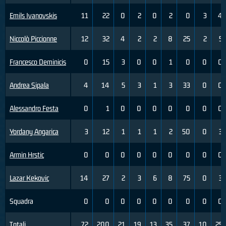
Emils Ivanovskis
11
22
0
2
0
2
0
3
4
Niccolò Piccionne
12
32
4
2
2
8
25
2
5
Francesco Deminicis
0
15
3
0
0
1
0
0
0
Andrea Sipala
4
14
5
3
1
3
33
0
0
Alessandro Festa
0
1
0
0
0
0
0
0
0
Yordany Angarica
3
12
1
1
1
2
50
0
3
Armin Hrstic
0
0
0
0
0
0
0
0
0
Lazar Kekovic
14
27
2
3
6
8
75
0
3
Squadra
0
0
0
0
0
0
0
0
0
Totali
72
200
21
19
13
35
37
10
25