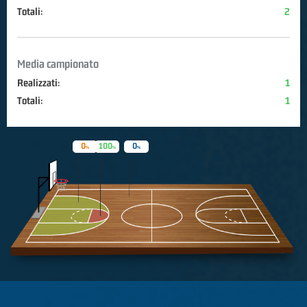
Totali:
2
Media campionato
Realizzati:
1
Totali:
1
0
100
0