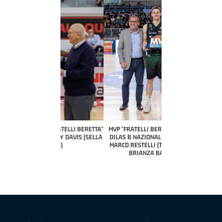
COACH OF THE MONTH
A2 APRILE '26 
PILLASTRINI (UE
CIVIDAL
O "FRATELLI BERETTA"
MVP "FRATELLI BERETTA" SAMUEL
 - STACY DAVIS (SELLA
DILAS B NAZIONALE APRILE '26 -
CENTO)
MARCO RESTELLI (TAV TREVIGLIO
BRIANZA BASKET)