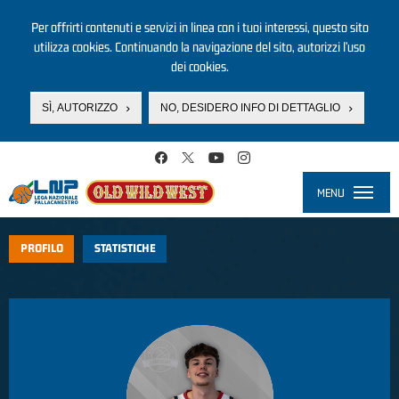
Per offrirti contenuti e servizi in linea con i tuoi interessi, questo sito
utilizza cookies. Continuando la navigazione del sito, autorizzi l’uso
dei cookies.
SÌ, AUTORIZZO
NO, DESIDERO INFO DI DETTAGLIO
Salta al contenuto principale
MENU
Toggle
navigati
PROFILO
STATISTICHE