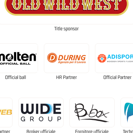
Title sponsor
Official ball
HR Partner
Official Partner
artner
Broker ufficiale
Fornitore ufficiale
Techn