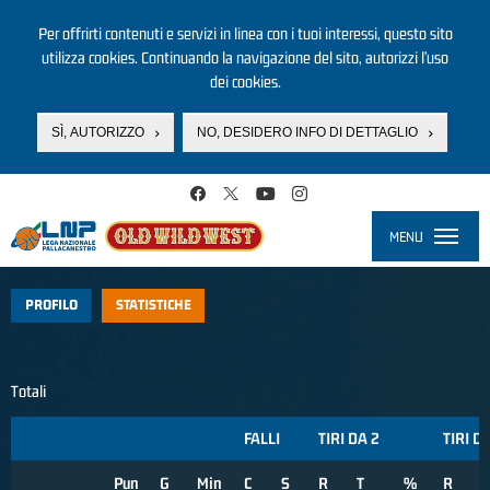
Per offrirti contenuti e servizi in linea con i tuoi interessi, questo sito
utilizza cookies. Continuando la navigazione del sito, autorizzi l’uso
dei cookies.
SÌ, AUTORIZZO
NO, DESIDERO INFO DI DETTAGLIO
Salta al contenuto principale
MENU
Toggle
navigati
PROFILO
STATISTICHE
Totali
FALLI
TIRI DA 2
TIRI D
Pun
G
Min
C
S
R
T
%
R