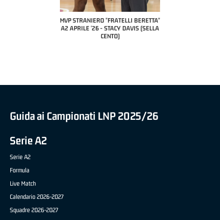
A2 APRILE '26 
PILLASTRINI (UE
CIVIDAL
O "FRATELLI BERETTA"
MVP "FRATELLI BERETTA" SAMUEL
 - STACY DAVIS (SELLA
DILAS B NAZIONALE APRILE '26 -
CENTO)
MARCO RESTELLI (TAV TREVIGLIO
BRIANZA BASKET)
Guida ai Campionati LNP 2025/26
Serie A2
Serie A2
Formula
Live Match
Calendario 2026-2027
Squadre 2026-2027