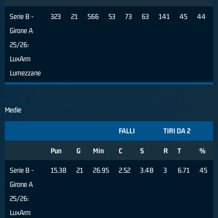
Serie B -
323
21
566
53
73
63
141
45
44
Girone A
25/26:
LuxArm
Lumezzane
Medie
FALLI
TIRI DA 2
Pun
G
Min
C
S
R
T
%
Serie B -
15.38
21
26.95
2.52
3.48
3
6.71
45
Girone A
25/26:
LuxArm