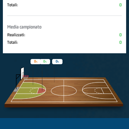
Totali:
0
Media campionato
Realizzati:
0
Totali:
0
0
0
0