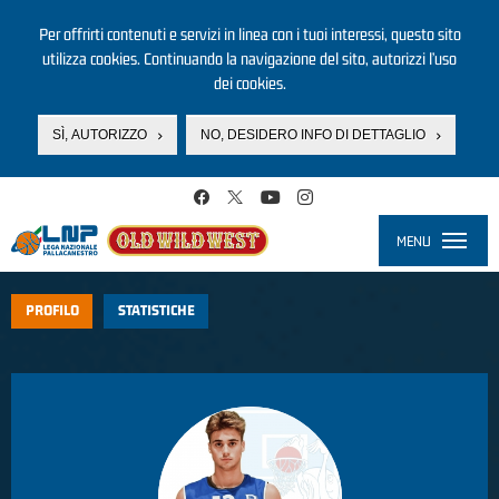
Per offrirti contenuti e servizi in linea con i tuoi interessi, questo sito
utilizza cookies. Continuando la navigazione del sito, autorizzi l’uso
dei cookies.
SÌ, AUTORIZZO
NO, DESIDERO INFO DI DETTAGLIO
Salta al contenuto principale
MENU
Toggle
navigati
PROFILO
STATISTICHE