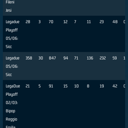
Fileni
Jesi
Legadue
28
3
70
12
7
11
23
48
0
Playoff
05/06:
Sicc
Legadue
358
30
847
94
71
136
232
59
10
05/06:
Sicc
LegaDue
21
5
91
15
10
8
19
42
0
Playoff
02/03:
Bipop
Reggio
Emilia