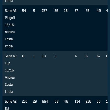
Imola
Serie A2
94
9
237
26
18
37
75
49
4
Playoff
15/16:
Andrea
Costa
Imola
Serie A2
8
1
18
2
4
6
67
0
Cup
15/16:
Andrea
Costa
Imola
Serie A2
255
29
664
68
46
114
226
50
1
Est