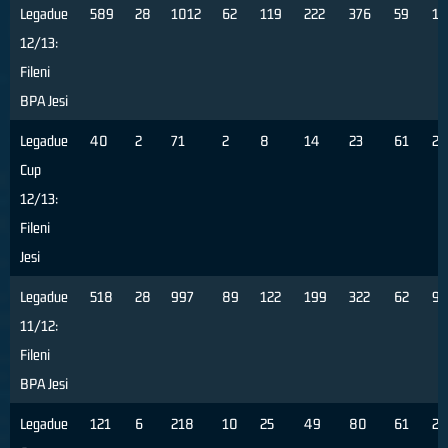
Legadue
589
28
1012
62
119
222
376
59
15
12/13:
Fileni
BPA Jesi
Legadue
40
2
71
2
8
14
23
61
2
Cup
12/13:
Fileni
Jesi
Legadue
518
28
997
89
122
199
322
62
9
11/12:
Fileni
BPA Jesi
Legadue
121
6
218
10
25
49
80
61
2