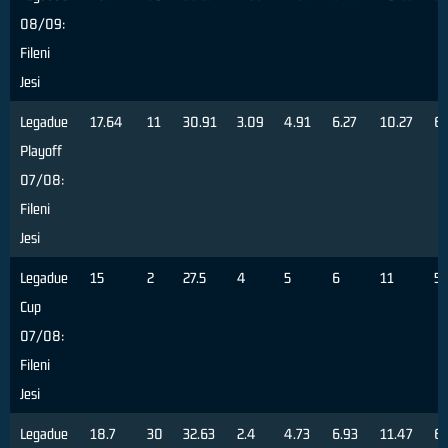
08/09:
Fileni
Jesi
Legadue
17.64
11
30.91
3.09
4.91
6.27
10.27
6
Playoff
07/08:
Fileni
Jesi
Legadue
15
2
27.5
4
5
6
11
55
Cup
07/08:
Fileni
Jesi
Legadue
18.7
30
32.63
2.4
4.73
6.93
11.47
6