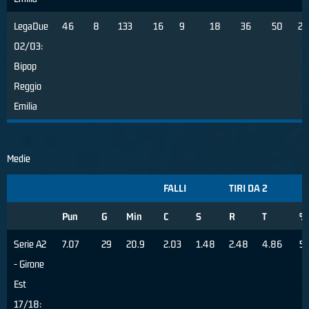
LegaDue
46
8
133
16
9
18
36
50
2
02/03:
Bipop
Reggio
Emilia
Medie
FALLI
TIRI DA 2
Pun
G
Min
C
S
R
T
%
Serie A2
7.07
29
20.9
2.03
1.48
2.48
4.86
51
- Girone
Est
17/18: