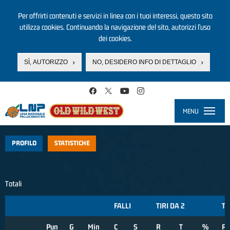
Per offrirti contenuti e servizi in linea con i tuoi interessi, questo sito
utilizza cookies. Continuando la navigazione del sito, autorizzi l’uso
dei cookies.
SÌ, AUTORIZZO
NO, DESIDERO INFO DI DETTAGLIO
Salta al contenuto principale
MENU
Toggle
navigati
PROFILO
STATISTICHE
Totali
FALLI
TIRI DA 2
TI
Pun
G
Min
C
S
R
T
%
R