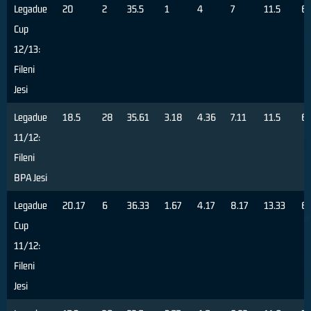
Legadue
20
2
35.5
1
4
7
11.5
6
Cup
12/13:
Fileni
Jesi
Legadue
18.5
28
35.61
3.18
4.36
7.11
11.5
6
11/12:
Fileni
BPA Jesi
Legadue
20.17
6
36.33
1.67
4.17
8.17
13.33
6
Cup
11/12:
Fileni
Jesi