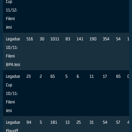
Cup
11/12:
Fileni
Jesi
Legadue
516
30
1011
83
141
190
354
54
13
10/11:
Fileni
BPA Jesi
Legadue
23
2
65
5
6
11
17
65
0
Cup
10/11:
Fileni
Jesi
Legadue
94
5
181
13
25
31
54
57
4
Playoff