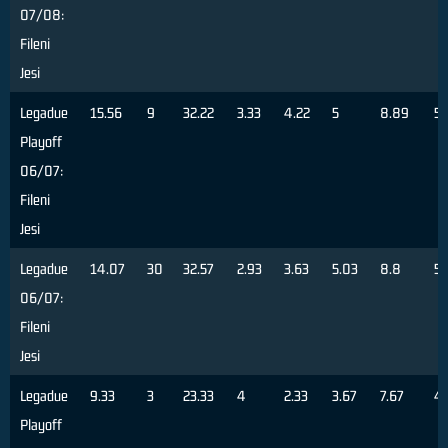
07/08:
Fileni
Jesi
Legadue
15.56
9
32.22
3.33
4.22
5
8.89
5
Playoff
06/07:
Fileni
Jesi
Legadue
14.07
30
32.57
2.93
3.63
5.03
8.8
57
06/07:
Fileni
Jesi
Legadue
9.33
3
23.33
4
2.33
3.67
7.67
4
Playoff