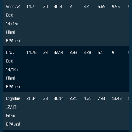
Serie A2
14.7
20
30.9
2
3.2
5.65
9.95
57
Gold
14/15:
Fileni
BPA Jesi
DNA
14.76
29
32.14
2.93
3.28
5.1
9
57
Gold
13/14:
Fileni
BPA Jesi
Legadue
21.04
28
36.14
2.21
4.25
7.93
13.43
5
12/13:
Fileni
BPA Jesi