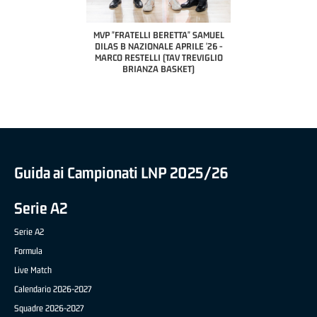
A2 APRILE '26 
PILLASTRINI (UE
CIVIDAL
O "FRATELLI BERETTA"
MVP "FRATELLI BERETTA" SAMUEL
 - STACY DAVIS (SELLA
DILAS B NAZIONALE APRILE '26 -
CENTO)
MARCO RESTELLI (TAV TREVIGLIO
BRIANZA BASKET)
Guida ai Campionati LNP 2025/26
Serie A2
Serie A2
Formula
Live Match
Calendario 2026-2027
Squadre 2026-2027