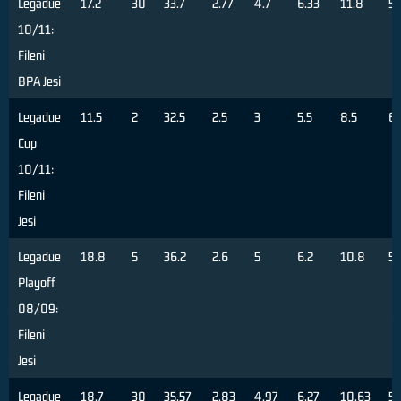
Legadue
17.2
30
33.7
2.77
4.7
6.33
11.8
5
10/11:
Fileni
BPA Jesi
Legadue
11.5
2
32.5
2.5
3
5.5
8.5
6
Cup
10/11:
Fileni
Jesi
Legadue
18.8
5
36.2
2.6
5
6.2
10.8
57
Playoff
08/09:
Fileni
Jesi
Legadue
18.7
30
35.57
2.83
4.97
6.27
10.63
5