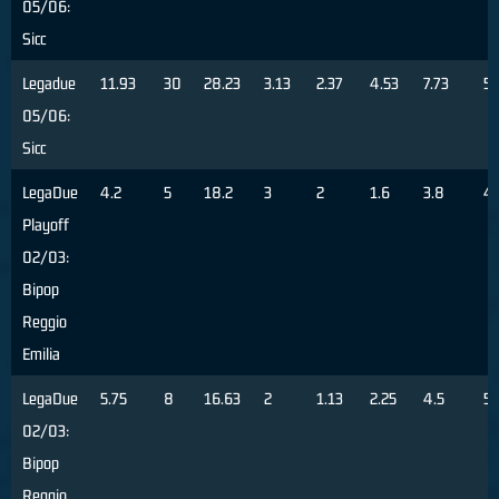
05/06:
Sicc
Legadue
11.93
30
28.23
3.13
2.37
4.53
7.73
5
05/06:
Sicc
LegaDue
4.2
5
18.2
3
2
1.6
3.8
4
Playoff
02/03:
Bipop
Reggio
Emilia
LegaDue
5.75
8
16.63
2
1.13
2.25
4.5
5
02/03:
Bipop
Reggio