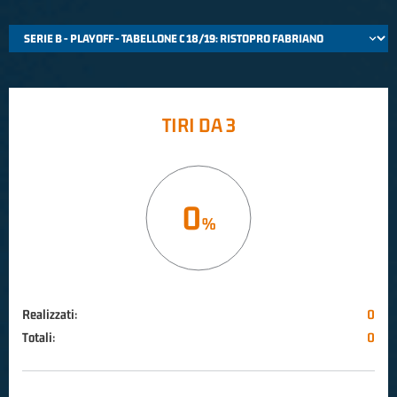
TIRI DA 3
0
Realizzati:
0
Totali:
0