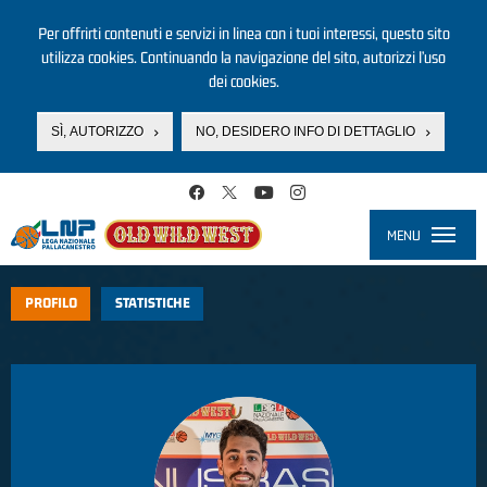
Per offrirti contenuti e servizi in linea con i tuoi interessi, questo sito
utilizza cookies. Continuando la navigazione del sito, autorizzi l’uso
dei cookies.
SÌ, AUTORIZZO
NO, DESIDERO INFO DI DETTAGLIO
Salta al contenuto principale
MENU
Toggle
navigati
PROFILO
STATISTICHE