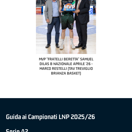
COACH OF THE MONTH
A2 APRILE '26 
PILLASTRINI (UE
CIVIDAL
O "FRATELLI BERETTA"
MVP "FRATELLI BERETTA" SAMUEL
 - STACY DAVIS (SELLA
DILAS B NAZIONALE APRILE '26 -
CENTO)
MARCO RESTELLI (TAV TREVIGLIO
BRIANZA BASKET)
Guida ai Campionati LNP 2025/26
Serie A2