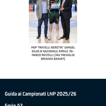
COACH OF THE MONTH
A2 APRILE '26 
PILLASTRINI (UE
CIVIDAL
O "FRATELLI BERETTA"
MVP "FRATELLI BERETTA" SAMUEL
 - STACY DAVIS (SELLA
DILAS B NAZIONALE APRILE '26 -
CENTO)
MARCO RESTELLI (TAV TREVIGLIO
BRIANZA BASKET)
Guida ai Campionati LNP 2025/26
Serie A2