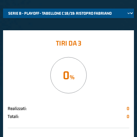
TIRI DA 3
0
Realizzati:
0
Totali:
0