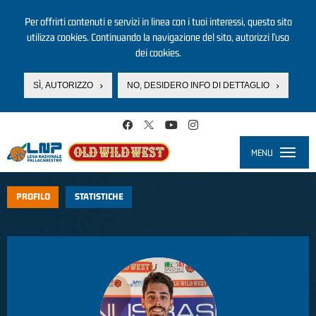
Per offrirti contenuti e servizi in linea con i tuoi interessi, questo sito
utilizza cookies. Continuando la navigazione del sito, autorizzi l’uso
dei cookies.
SÌ, AUTORIZZO
NO, DESIDERO INFO DI DETTAGLIO
Salta al contenuto principale
MENU
Toggle
navigati
PROFILO
STATISTICHE