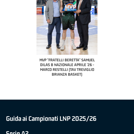
COACH OF THE MONTH
A2 APRILE '26 
PILLASTRINI (UE
CIVIDAL
O "FRATELLI BERETTA"
MVP "FRATELLI BERETTA" SAMUEL
 - STACY DAVIS (SELLA
DILAS B NAZIONALE APRILE '26 -
CENTO)
MARCO RESTELLI (TAV TREVIGLIO
BRIANZA BASKET)
Guida ai Campionati LNP 2025/26
Serie A2