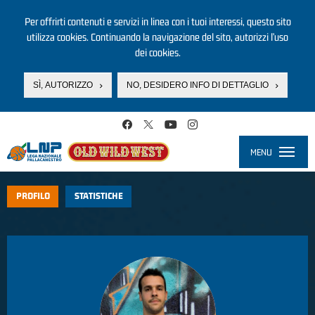
Per offrirti contenuti e servizi in linea con i tuoi interessi, questo sito
utilizza cookies. Continuando la navigazione del sito, autorizzi l’uso
dei cookies.
SÌ, AUTORIZZO
NO, DESIDERO INFO DI DETTAGLIO
Salta al contenuto principale
MENU
Toggle
navigati
PROFILO
STATISTICHE