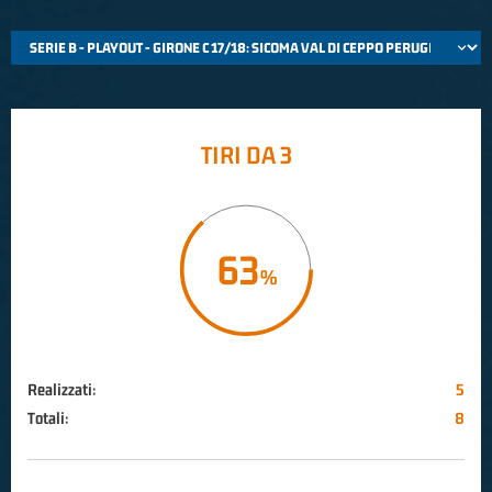
TIRI DA 3
63
Realizzati:
5
Totali:
8