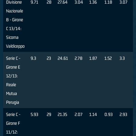
Divisione
9.71
28
27.64
3.04
1.36
1.18
3.07
Nazionale
B - Girone
C 13/14:
Sicoma
Valdiceppo
Serie C -
9.3
23
24.61
2.78
1.87
1.52
3.3
Girone E
12/13:
Reale
Mutua
Perugia
Serie C -
5.93
29
21.35
2.07
1.14
0.93
2.93
Girone F
11/12: