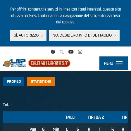
Per offrirti contenuti e servizi in linea con i tuoi interessi, questo sito
utilizza cookies. Continuando la navigazione del sito, autorizzi l’uso
dei cookies.
SÌ, AUTORIZZO
NO, DESIDERO INFO DI DETTAGLIO
Salta al contenuto principale
MENU
Toggle
navigati
PROFILO
STATISTICHE
Totali
FALLI
TIRI DA 2
TIRI 
Pun
G
Min
C
S
R
T
%
R