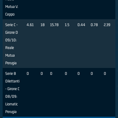
Mutua V.
Ceppo
Serie C -
4.61
18
15.78
1.5
0.44
0.78
2.39
Girone D
09/10:
Reale
Mutua
Perugia
Serie B
0
0
0
0
0
0
0
Dilettanti
- Girone C
08/09:
Liomatic
Perugia