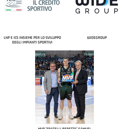
LNP E ICS INSIEME PER LO SVILUPPO
WIDEGROUP
DEGLI IMPIANTI SPORTIVI
COACH OF THE MONTH
A2 APRILE '26 
PILLASTRINI (UE
CIVIDAL
O "FRATELLI BERETTA"
MVP "FRATELLI BERETTA" SAMUEL