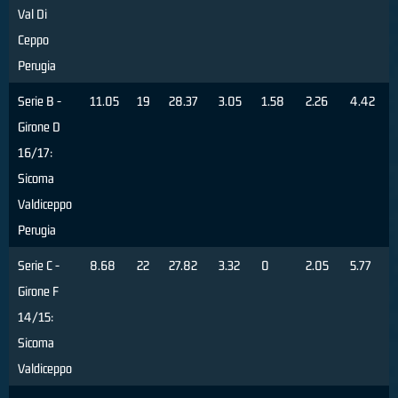
Val Di
Ceppo
Perugia
Serie B -
11.05
19
28.37
3.05
1.58
2.26
4.42
Girone D
16/17:
Sicoma
Valdiceppo
Perugia
Serie C -
8.68
22
27.82
3.32
0
2.05
5.77
Girone F
14/15:
Sicoma
Valdiceppo