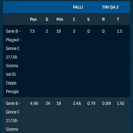
FALLI
TIRI DA 2
Pun
G
Min
C
S
R
T
Serie B -
7.5
2
19
2
0
0
1.5
Playout -
Girone C
17/18:
Sicoma
Val Di
Ceppo
Perugia
Serie B -
4.96
24
18
2.46
0.79
0.88
1.92
Girone C
17/18:
Sicoma