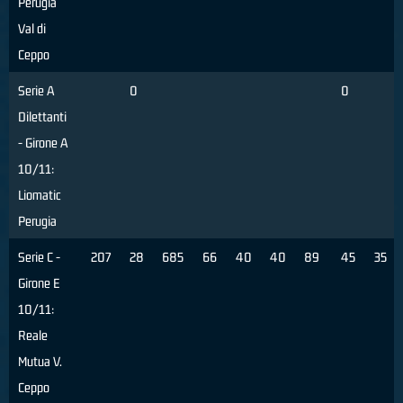
Perugia
Val di
Ceppo
Serie A
0
0
Dilettanti
- Girone A
10/11:
Liomatic
Perugia
Serie C -
207
28
685
66
40
40
89
45
35
Girone E
10/11:
Reale
Mutua V.
Ceppo