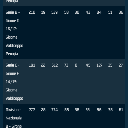
Perugia
Serie B -
210
19
539
58
30
43
84
51
36
Girone D
16/17:
Sicoma
Valdiceppo
Perugia
Serie C -
191
22
612
73
0
45
127
35
27
Girone F
14/15:
Sicoma
Valdiceppo
Divisione
272
28
774
85
38
33
86
38
61
Nazionale
B - Girone