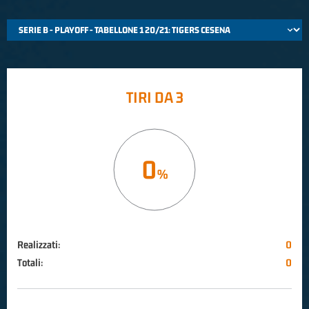
TIRI DA 3
0
Realizzati:
0
Totali:
0