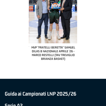
COACH OF THE MONTH
A2 APRILE '26 
PILLASTRINI (UE
CIVIDAL
O "FRATELLI BERETTA"
MVP "FRATELLI BERETTA" SAMUEL
 - STACY DAVIS (SELLA
DILAS B NAZIONALE APRILE '26 -
CENTO)
MARCO RESTELLI (TAV TREVIGLIO
BRIANZA BASKET)
Guida ai Campionati LNP 2025/26
Serie A2