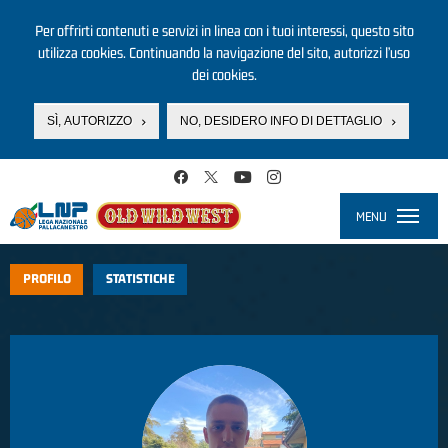
Per offrirti contenuti e servizi in linea con i tuoi interessi, questo sito
utilizza cookies. Continuando la navigazione del sito, autorizzi l’uso
dei cookies.
SÌ, AUTORIZZO
NO, DESIDERO INFO DI DETTAGLIO
Salta al contenuto principale
MENU
Toggle
navigati
PROFILO
STATISTICHE