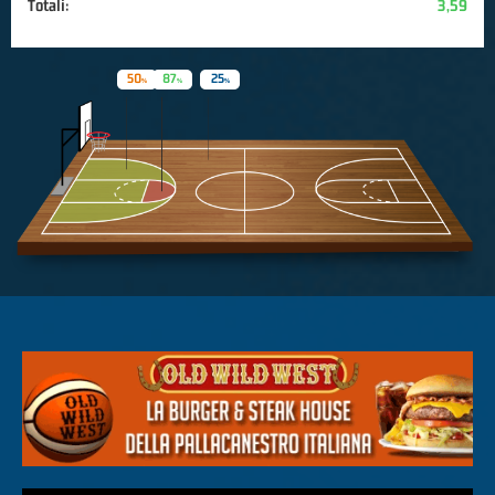
Totali:
3,59
50
87
25