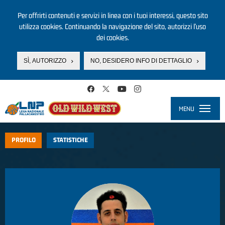
Per offrirti contenuti e servizi in linea con i tuoi interessi, questo sito
utilizza cookies. Continuando la navigazione del sito, autorizzi l’uso
dei cookies.
SÌ, AUTORIZZO
NO, DESIDERO INFO DI DETTAGLIO
Salta al contenuto principale
MENU
Toggle
navigati
PROFILO
STATISTICHE