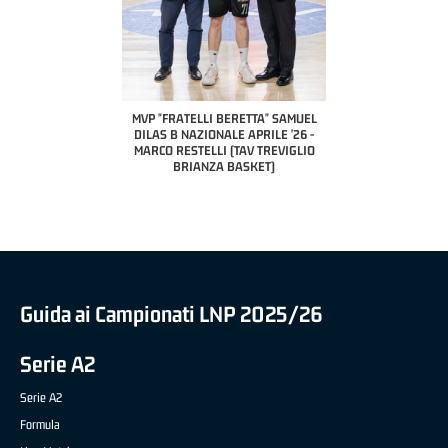
COACH OF THE MONTH
A2 APRILE '26 
PILLASTRINI (UE
CIVIDAL
O "FRATELLI BERETTA"
MVP "FRATELLI BERETTA" SAMUEL
 - STACY DAVIS (SELLA
DILAS B NAZIONALE APRILE '26 -
CENTO)
MARCO RESTELLI (TAV TREVIGLIO
BRIANZA BASKET)
Guida ai Campionati LNP 2025/26
Serie A2
Serie A2
Formula