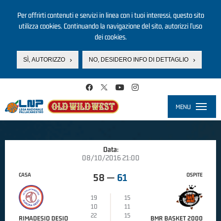
Per offrirti contenuti e servizi in linea con i tuoi interessi, questo sito
utilizza cookies. Continuando la navigazione del sito, autorizzi l’uso
dei cookies.
SÌ, AUTORIZZO
NO, DESIDERO INFO DI DETTAGLIO
Salta al contenuto principale
MENU
Toggle
navigati
Data:
08/10/2016 21:00
CASA
OSPITE
58
—
61
19
15
10
11
22
15
RIMADESIO DESIO
BMR BASKET 2000