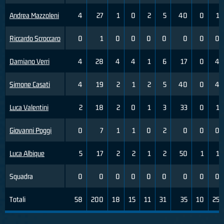
Andrea Mazzoleni
4
27
1
0
2
5
40
0
1
Riccardo Scroccaro
0
1
0
0
0
0
0
0
0
Damiano Verri
4
28
4
4
1
6
17
0
4
Simone Casati
4
19
2
1
2
5
40
0
4
Luca Valentini
2
18
2
0
1
3
33
0
1
Giovanni Poggi
0
7
1
1
0
2
0
0
0
Luca Albique
5
17
2
2
1
2
50
1
1
Squadra
0
0
0
0
0
0
0
0
0
Totali
58
200
18
15
11
31
35
10
25