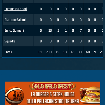
Tommaso Ferrari
0
0
0
0
0
0
0
0
0
Giacomo Salami
0
0
0
0
0
0
0
0
0
Enrico Germani
0
33
2
1
0
7
0
0
0
Squadra
0
0
0
0
0
0
0
0
0
Totali
61
200
15
18
12
30
40
9
28