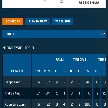
7
20
REGGIO EMILIA
BOXSCORE
PLAY BY PLAY
TABELLINO
Rimadesio Desio
FALLI
TIRI DA 2
TIRI D
PLAYER
PUN
MIN
C
S
R
T
%
R
T
Filippo Politi
6
27
2
2
2
5
40
0
0
Andrea Negri
27
34
1
1
0
1
0
9
11
Roberto Buzzini
6
22
3
4
2
2
100
0
3