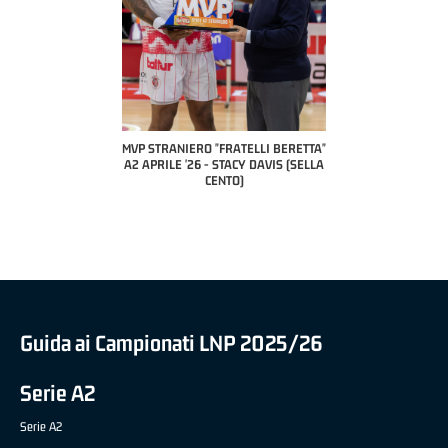
COACH OF THE MONTH
A2 APRILE '26 
PILLASTRINI (UE
CIVIDAL
O "FRATELLI BERETTA"
MVP "FRATELLI BERETTA" SAMUEL
 - STACY DAVIS (SELLA
DILAS B NAZIONALE APRILE '26 -
CENTO)
MARCO RESTELLI (TAV TREVIGLIO
BRIANZA BASKET)
Guida ai Campionati LNP 2025/26
Serie A2
Serie A2