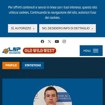
Per offrirti contenuti e servizi in linea con i tuoi interessi, questo sito
utilizza cookies. Continuando la navigazione del sito, autorizzi l’uso
dei cookies.
SÌ, AUTORIZZO
NO, DESIDERO INFO DI DETTAGLIO
Salta al contenuto principale
MENU
Toggle
navigati
PROFILO
STATISTICHE