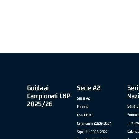
MIGLIOR UNDER 21 ADIDAS A2 APRILE '26 -
MVP ITALIANO 
NICOLAS TANFOGLIO (SELLA CENTO)
LUCA CESANA 
 B NAZIONALE
O FABRIANO)
Guida ai
Serie A2
Seri
Campionati LNP
Naz
Serie A2
2025/26
Serie B
Formula
Formul
Live Match
Live Ma
Calendario 2026-2027
Calend
Squadre 2026-2027