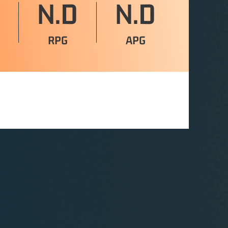
N.D
N.D
RPG
APG