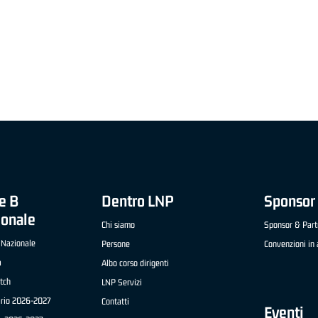
"FRATELLI BERETTA" A2 APRILE '26 -
MVP STRANIERO "FRATELLI BERETTA" A2 AP
(UEB GESTECO CIVIDALE)
'26 - STACY DAVIS (SELLA CENTO)
e B
Dentro LNP
Sponsor 
ionale
Chi siamo
Sponsor & Part
 Nazionale
Persone
Convenzioni in 
a
Albo corso dirigenti
tch
LNP Servizi
ario 2026-2027
Contatti
Eventi