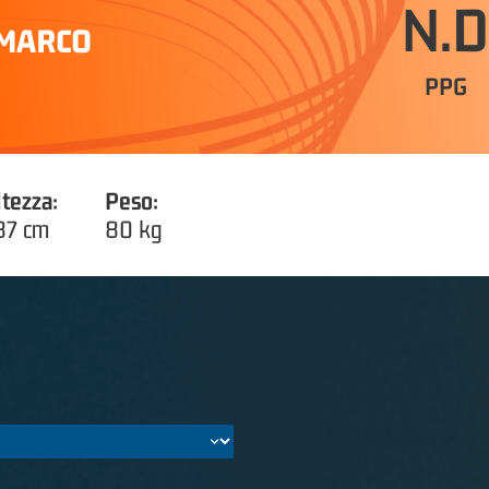
N.D
MARCO
PPG
ltezza:
Peso:
87 cm
80 kg