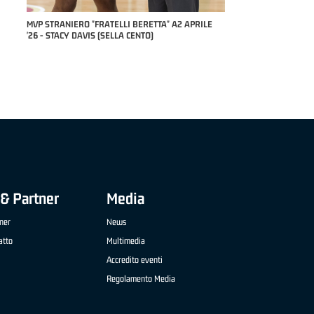
RILE
MVP "FRATELLI BERETTA" SAMUEL DILAS B
NAZIONALE APRILE '26 - MARCO RESTELLI (TAV
TREVIGLIO BRIANZA BASKET)
& Partner
Media
ner
News
atto
Multimedia
Accredito eventi
Regolamento Media