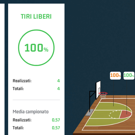
TIRI LIBERI
100
100
100
Realizzati:
4
Totali:
4
Media campionato
Realizzati:
0,57
Totali:
0,57