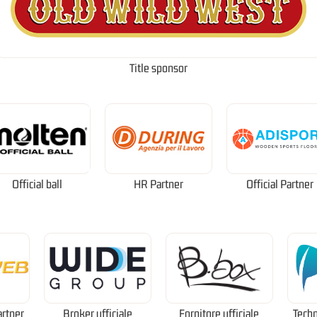
Title sponsor
Official ball
HR Partner
Official Partner
artner
Broker ufficiale
Fornitore ufficiale
Techn