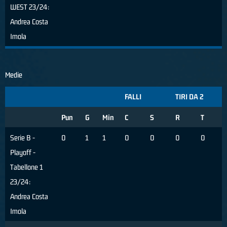
WEST 23/24:
Andrea Costa
Imola
Medie
FALLI
TIRI DA 2
Pun
G
Min
C
S
R
T
Serie B -
0
1
1
0
0
0
0
Playoff -
Tabellone 1
23/24:
Andrea Costa
Imola