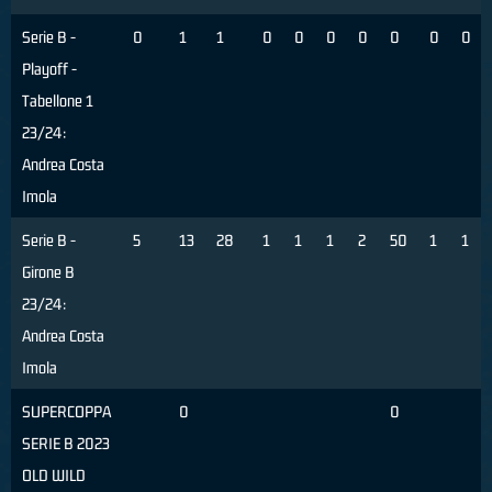
Serie B -
0
1
1
0
0
0
0
0
0
0
Playoff -
Tabellone 1
23/24:
Andrea Costa
Imola
Serie B -
5
13
28
1
1
1
2
50
1
1
Girone B
23/24:
Andrea Costa
Imola
SUPERCOPPA
0
0
SERIE B 2023
OLD WILD