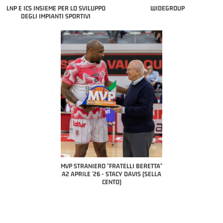
LNP E ICS INSIEME PER LO SVILUPPO
WIDEGROUP
DEGLI IMPIANTI SPORTIVI
COACH OF THE MONTH
A2 APRILE '26 
PILLASTRINI (UE
CIVIDAL
O "FRATELLI BERETTA"
MVP "FRATELLI BERETTA" SAMUEL
 - STACY DAVIS (SELLA
DILAS B NAZIONALE APRILE '26 -
CENTO)
MARCO RESTELLI (TAV TREVIGLIO
BRIANZA BASKET)