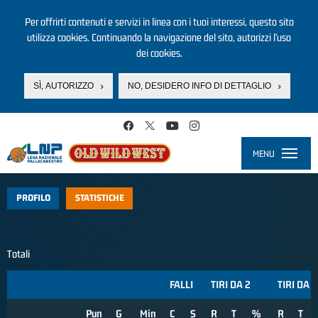
Per offrirti contenuti e servizi in linea con i tuoi interessi, questo sito
utilizza cookies. Continuando la navigazione del sito, autorizzi l’uso
dei cookies.
SÌ, AUTORIZZO
NO, DESIDERO INFO DI DETTAGLIO
Salta al contenuto principale
MENU
Toggle
navigati
PROFILO
STATISTICHE
Totali
FALLI
TIRI DA 2
TIRI DA 3
Pun
G
Min
C
S
R
T
%
R
T