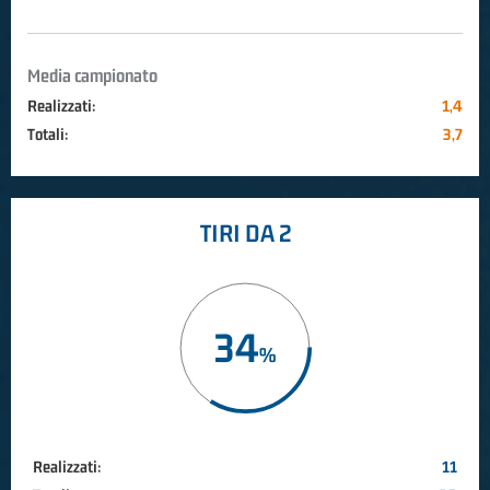
Media campionato
Realizzati:
1,4
Totali:
3,7
TIRI DA 2
34
Realizzati:
11