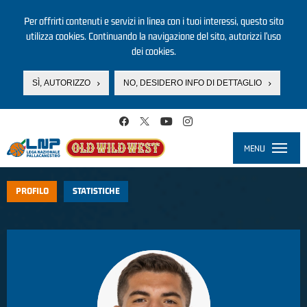
Per offrirti contenuti e servizi in linea con i tuoi interessi, questo sito
utilizza cookies. Continuando la navigazione del sito, autorizzi l’uso
dei cookies.
SÌ, AUTORIZZO
NO, DESIDERO INFO DI DETTAGLIO
Salta al contenuto principale
MENU
Toggle
navigati
PROFILO
STATISTICHE