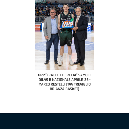
COACH OF THE MONTH
A2 APRILE '26 
PILLASTRINI (UE
CIVIDAL
O "FRATELLI BERETTA"
MVP "FRATELLI BERETTA" SAMUEL
 - STACY DAVIS (SELLA
DILAS B NAZIONALE APRILE '26 -
CENTO)
MARCO RESTELLI (TAV TREVIGLIO
BRIANZA BASKET)