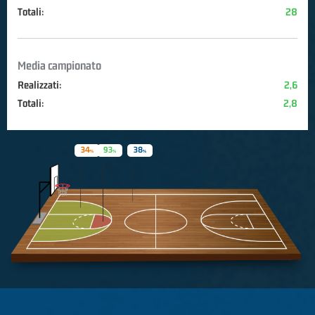
Totali:
28
Media campionato
Realizzati:
2,6
Totali:
2,8
34
93
38