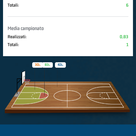
Totali:
6
Media campionato
Realizzati:
0,83
Totali:
1
30
83
43