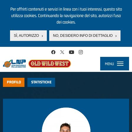
Per offrirti contenuti e servizi in linea con i tuoi interessi, questo sito
utilizza cookies. Continuando la navigazione del sito, autorizzi l’uso
dei cookies.
SÌ, AUTORIZZO
NO, DESIDERO INFO DI DETTAGLIO
Salta al contenuto principale
MENU
Toggle
navigati
PROFILO
STATISTICHE