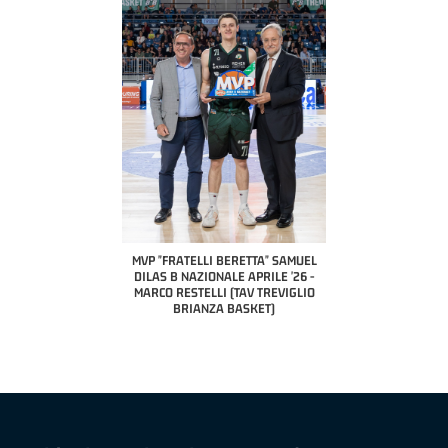
COACH OF THE MONTH
A2 APRILE '26 
PILLASTRINI (UE
CIVIDAL
O "FRATELLI BERETTA"
MVP "FRATELLI BERETTA" SAMUEL
 - STACY DAVIS (SELLA
DILAS B NAZIONALE APRILE '26 -
CENTO)
MARCO RESTELLI (TAV TREVIGLIO
BRIANZA BASKET)