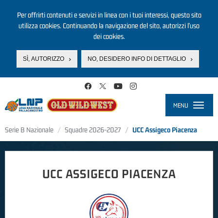
Per offrirti contenuti e servizi in linea con i tuoi interessi, questo sito
utilizza cookies. Continuando la navigazione del sito, autorizzi l’uso
dei cookies.
SÌ, AUTORIZZO
NO, DESIDERO INFO DI DETTAGLIO
Salta al contenuto principale
MENU
Toggle
navigati
Serie B Nazionale
Squadre 2026-2027
UCC Assigeco Piacenza
UCC ASSIGECO PIACENZA