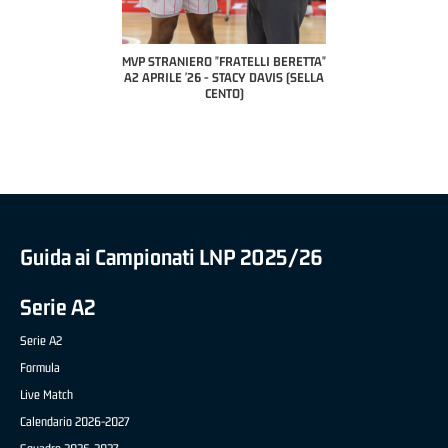
COACH OF THE M
A2 APRILE 
PILLASTRINI
CIV
IERO "FRATELLI BERETTA"
MVP "FRATELLI BERETTA" SAMUEL
 '26 - STACY DAVIS (SELLA
DILAS B NAZIONALE APRILE '26 -
CENTO)
MARCO RESTELLI (TAV TREVIGLIO
BRIANZA BASKET)
Guida ai Campionati LNP 2025/26
Serie A2
Serie A2
Formula
Live Match
Calendario 2026-2027