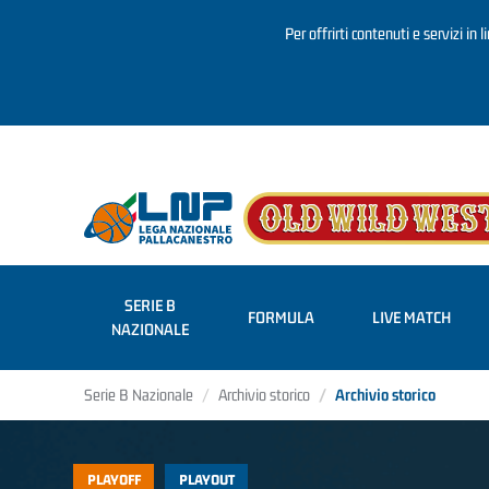
Per offrirti contenuti e servizi in 
Salta al contenuto principale
SERIE B
FORMULA
LIVE MATCH
NAZIONALE
Serie B Nazionale
Archivio storico
Archivio storico
PLAYOFF
PLAYOUT