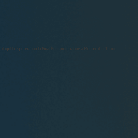
oni playoff disputeranno la Final Four promozione a Montecatini Terme