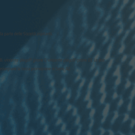
da parte delle Società ospitanti.
B; vincente playoff girone C-vincente playoff girone D). Le due
 assegnare la terza promozione in Serie A2.