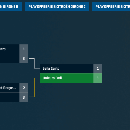
ËN GIRONE B
PLAYOFF SERIE B CITROËN GIRONE C
PLAYOFF SERIE B CIT
enza
1
3
Sella Cento
1
Unieuro Forlì
3
Gessi Valsesia Basket Borgosesia
2
3