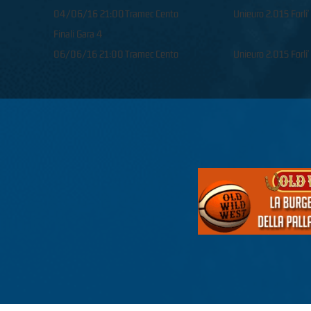
04/06/16 21:00
Tramec Cento
Unieuro 2.015 Forli'
Finali Gara 4
06/06/16 21:00
Tramec Cento
Unieuro 2.015 Forli'