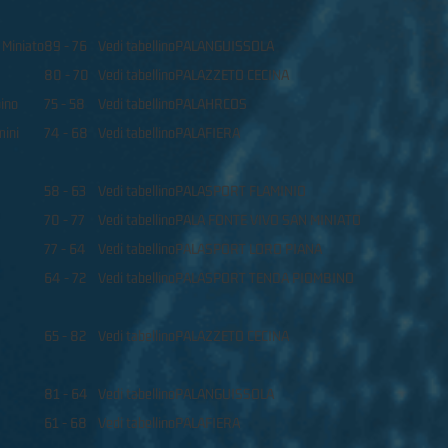
 Miniato
89 - 76
Vedi tabellino
PALANGUISSOLA
80 - 70
Vedi tabellino
PALAZZETO CECINA
ino
75 - 58
Vedi tabellino
PALAHRCOS
mini
74 - 68
Vedi tabellino
PALAFIERA
58 - 63
Vedi tabellino
PALASPORT FLAMINIO
70 - 77
Vedi tabellino
PALA FONTE VIVO SAN MINIATO
77 - 64
Vedi tabellino
PALASPORT LORO PIANA
64 - 72
Vedi tabellino
PALASPORT TENDA PIOMBINO
65 - 82
Vedi tabellino
PALAZZETO CECINA
81 - 64
Vedi tabellino
PALANGUISSOLA
61 - 68
Vedi tabellino
PALAFIERA