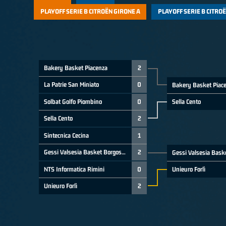
PLAYOFF SERIE B CITROËN GIRONE A
PLAYOFF SERIE B CITRO
Bakery Basket Piacenza
2
La Patrie San Miniato
0
Bakery Basket Piac
Sella Cento
Solbat Golfo Piombino
0
Sella Cento
2
Sintecnica Cecina
1
Gessi Valsesia Basket Borgosesia
2
Unieuro Forlì
NTS Informatica Rimini
0
Unieuro Forlì
2