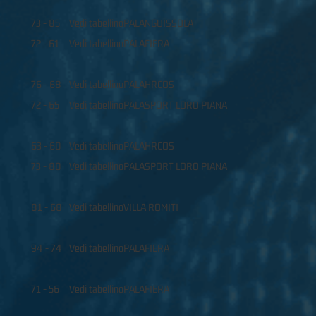
73 - 85
Vedi tabellino
PALANGUISSOLA
72 - 61
Vedi tabellino
PALAFIERA
76 - 68
Vedi tabellino
PALAHRCOS
72 - 65
Vedi tabellino
PALASPORT LORO PIANA
63 - 60
Vedi tabellino
PALAHRCOS
73 - 80
Vedi tabellino
PALASPORT LORO PIANA
81 - 68
Vedi tabellino
VILLA ROMITI
94 - 74
Vedi tabellino
PALAFIERA
71 - 56
Vedi tabellino
PALAFIERA