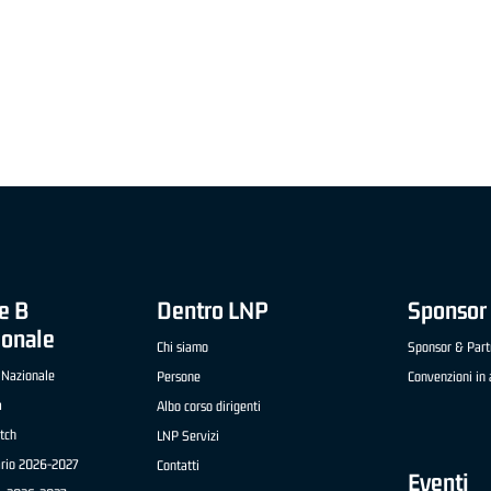
"FRATELLI BERETTA" A2 APRILE '26 -
MVP STRANIERO "FRATELLI BERETTA" A2 AP
(UEB GESTECO CIVIDALE)
'26 - STACY DAVIS (SELLA CENTO)
e B
Dentro LNP
Sponsor 
ionale
Chi siamo
Sponsor & Part
 Nazionale
Persone
Convenzioni in 
a
Albo corso dirigenti
tch
LNP Servizi
ario 2026-2027
Contatti
Eventi