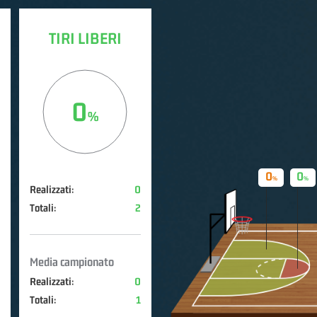
TIRI LIBERI
0
0
0
Realizzati:
0
Totali:
2
Media campionato
Realizzati:
0
Totali:
1