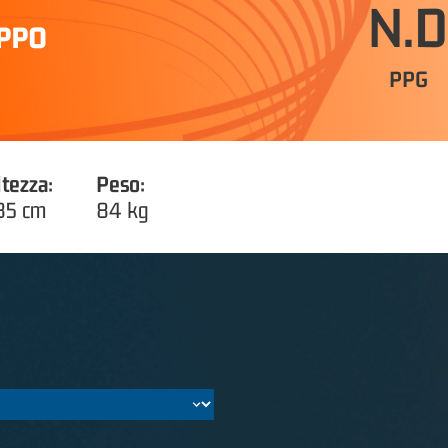
N.D
IPPO
PPG
ltezza:
Peso:
85 cm
84 kg