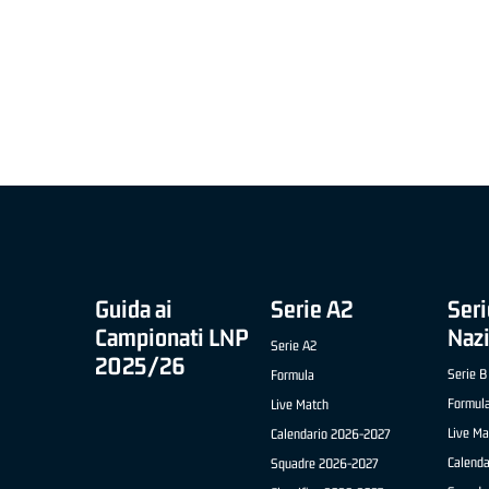
MIGLIOR UNDER 21 ADIDAS A2 APRILE '26 -
MVP ITALIANO 
NICOLAS TANFOGLIO (SELLA CENTO)
LUCA CESANA 
 B NAZIONALE
O FABRIANO)
Guida ai
Serie A2
Seri
Campionati LNP
Naz
Serie A2
2025/26
Serie B
Formula
Formul
Live Match
Live Ma
Calendario 2026-2027
Calend
Squadre 2026-2027