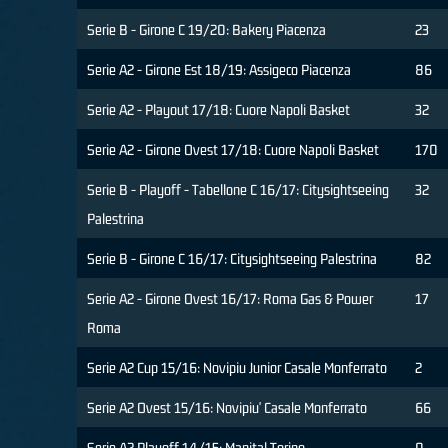
Serie B - Girone C 19/20: Bakery Piacenza
23
Serie A2 - Girone Est 18/19: Assigeco Piacenza
86
Serie A2 - Playout 17/18: Cuore Napoli Basket
32
Serie A2 - Girone Ovest 17/18: Cuore Napoli Basket
170
Serie B - Playoff - Tabellone C 16/17: Citysightseeing
32
Palestrina
Serie B - Girone C 16/17: Citysightseeing Palestrina
82
Serie A2 - Girone Ovest 16/17: Roma Gas & Power
17
Roma
Serie A2 Cup 15/16: Novipiu Junior Casale Monferrato
2
Serie A2 Ovest 15/16: Novipiu' Casale Monferrato
66
Serie A2 Playoff 14/15: Manital Torino
0