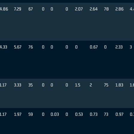
4.86
7.29
67
0
0
0
2.07
2.64
78
2.86
4.
4.33
5.67
76
0
0
0
0
0.67
0
2.33
3
1.17
3.33
35
0
0
0
1.5
2
75
1.83
1.
1.17
1.97
59
0
0.03
0
0.53
0.73
73
0.97
0.