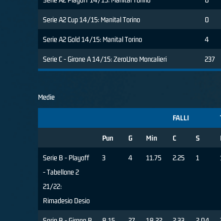
Serie A2 Cup 14/15: Manital Torino
0
Serie A2 Gold 14/15: Manital Torino
4
Serie C - Girone A 14/15: ZeroUno Moncalieri
237
Medie
FALLI
Pun
G
Min
C
S
Serie B - Playoff
3
4
11.75
2.25
1
- Tabellone 2
21/22:
Rimadesio Desio
Serie B - Girone B
8.15
27
18.22
2.33
2.04