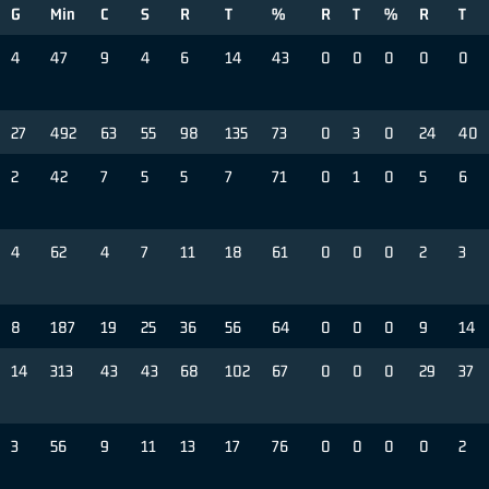
G
Min
C
S
R
T
%
R
T
%
R
T
4
47
9
4
6
14
43
0
0
0
0
0
27
492
63
55
98
135
73
0
3
0
24
40
2
42
7
5
5
7
71
0
1
0
5
6
4
62
4
7
11
18
61
0
0
0
2
3
8
187
19
25
36
56
64
0
0
0
9
14
14
313
43
43
68
102
67
0
0
0
29
37
3
56
9
11
13
17
76
0
0
0
0
2