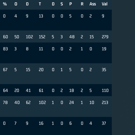
%
O
D
T
D
S
P
R
Ass
Val
0
4
9
13
0
0
5
0
2
9
60
50
102
152
5
3
48
2
15
279
83
3
8
11
0
0
2
1
0
19
67
5
15
20
0
1
5
0
2
35
64
20
41
61
0
2
18
2
5
110
78
40
62
102
1
0
24
1
10
213
0
7
9
16
1
0
6
0
4
37