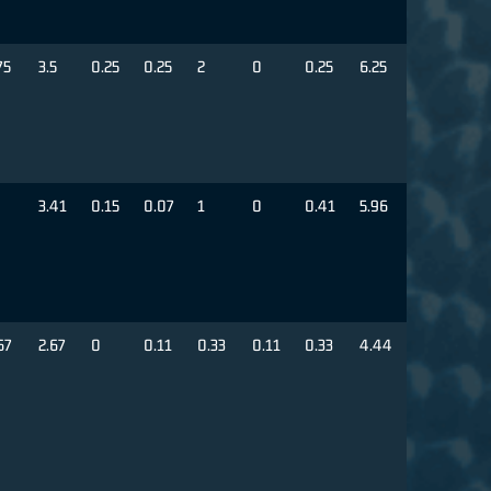
75
3.5
0.25
0.25
2
0
0.25
6.25
3.41
0.15
0.07
1
0
0.41
5.96
67
2.67
0
0.11
0.33
0.11
0.33
4.44