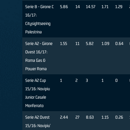
Serie B - Girone C
5.86
14
14.57
1.71
1.29
16/17:
Citysightseeing
Palestrina
Serie A2 - Girone
1.55
11
5.82
1.09
0.64
Ovest 16/17:
Roma Gas &
Power Roma
Serie A2 Cup
1
2
3
1
0
15/16: Novipiu
Junior Casale
Monferrato
Serie A2 Ovest
2.44
27
8.63
1.15
0.26
15/16: Novipiu'