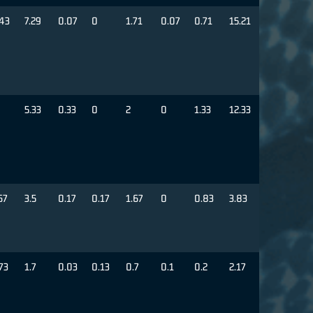
43
7.29
0.07
0
1.71
0.07
0.71
15.21
5.33
0.33
0
2
0
1.33
12.33
67
3.5
0.17
0.17
1.67
0
0.83
3.83
73
1.7
0.03
0.13
0.7
0.1
0.2
2.17