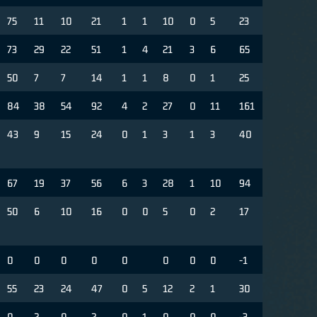
75
11
10
21
1
1
10
0
5
23
73
29
22
51
1
4
21
3
6
65
50
7
7
14
1
1
8
0
1
25
84
38
54
92
4
2
27
0
11
161
43
9
15
24
0
1
3
1
3
40
67
19
37
56
6
3
28
1
10
94
50
6
10
16
0
0
5
0
2
17
0
0
0
0
0
0
0
0
-1
55
23
24
47
0
5
12
2
1
30
0
2
0
2
0
1
0
0
0
-3