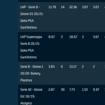
LNP - Serie B -
11.79
14
22.36
3.07
3.07
Girone D1 20/21:
Geko PSA
Sant’Antimo
LNP Supercoppa
8.67
3
18.67
3
3.67
Serie B 20/21:
Geko PSA
Sant’Antimo
Serie B - Girone C
3.83
6
13.17
2
2
19/20: Bakery
Piacenza
Serie A2 - Girone
2.87
30
7.73
1.53
0.67
Est 18/19:
Assigeco