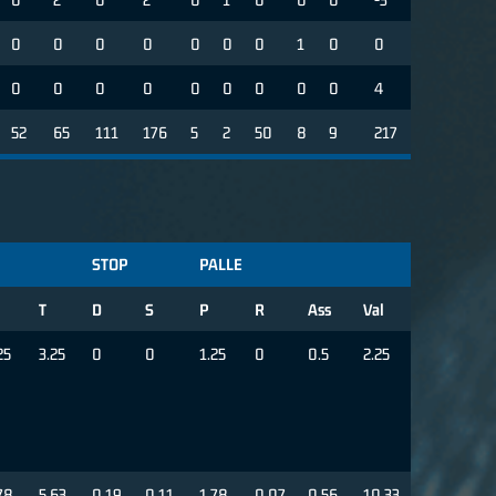
0
0
0
0
0
0
0
1
0
0
0
0
0
0
0
0
0
0
0
4
52
65
111
176
5
2
50
8
9
217
STOP
PALLE
T
D
S
P
R
Ass
Val
25
3.25
0
0
1.25
0
0.5
2.25
78
5.63
0.19
0.11
1.78
0.07
0.56
10.33