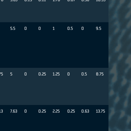
5.5
0
0
1
0.5
0
9.5
75
5
0
0.25
1.25
0
0.5
8.75
13
7.63
0
0.25
2.25
0.25
0.63
13.75