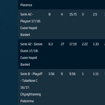
Piacenza
Serie A2 -
8
4
15.75
3
2.5
Playout 17/18:
Cuore Napoli
Basket
Serie A2 - Girone
6.3
27
17.19
2.22
1.33
Ovest 17/18:
Cuore Napoli
Basket
Serie B - Playoff
3.56
9
9.56
1
1.11
- Tabellone C
16/17:
Citysightseeing
Palestrina