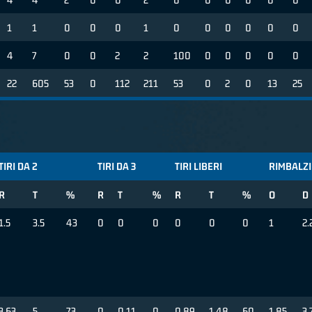
1
1
0
0
0
1
0
0
0
0
0
0
4
7
0
0
2
2
100
0
0
0
0
0
22
605
53
0
112
211
53
0
2
0
13
25
TIRI DA 2
TIRI DA 3
TIRI LIBERI
RIMBALZI
R
T
%
R
T
%
R
T
%
O
D
1.5
3.5
43
0
0
0
0
0
0
1
2.
3.63
5
73
0
0.11
0
0.89
1.48
60
1.85
3.