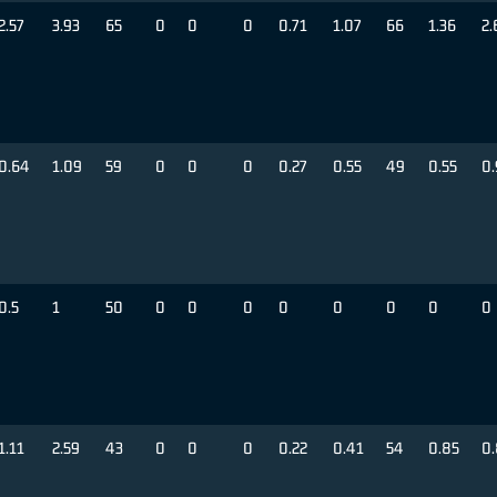
2.57
3.93
65
0
0
0
0.71
1.07
66
1.36
2.
0.64
1.09
59
0
0
0
0.27
0.55
49
0.55
0.
0.5
1
50
0
0
0
0
0
0
0
0
1.11
2.59
43
0
0
0
0.22
0.41
54
0.85
0