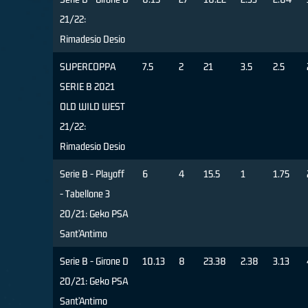
21/22:
Rimadesio Desio
SUPERCOPPA
7.5
2
21
3.5
2.5
SERIE B 2021
OLD WILD WEST
21/22:
Rimadesio Desio
Serie B - Playoff
6
4
15.5
1
1.75
- Tabellone 3
20/21: Geko PSA
Sant’Antimo
Serie B - Girone D
10.13
8
23.38
2.38
3.13
20/21: Geko PSA
Sant’Antimo