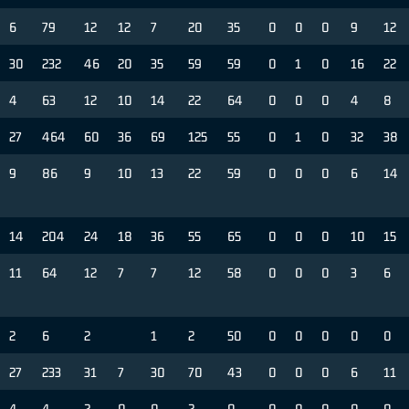
6
79
12
12
7
20
35
0
0
0
9
12
30
232
46
20
35
59
59
0
1
0
16
22
4
63
12
10
14
22
64
0
0
0
4
8
27
464
60
36
69
125
55
0
1
0
32
38
9
86
9
10
13
22
59
0
0
0
6
14
14
204
24
18
36
55
65
0
0
0
10
15
11
64
12
7
7
12
58
0
0
0
3
6
2
6
2
1
2
50
0
0
0
0
0
27
233
31
7
30
70
43
0
0
0
6
11
4
4
2
0
0
2
0
0
0
0
0
0