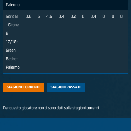
Palermo
Serie B
0.6
5
4.6
0.4
0.2
0
0.4
0
0
0
- Girone
B
17/18:
Green
Basket
Palermo
STAGIONE CORRENTE
STAGIONI PASSATE
Per questo giocatore non ci sono dati sulle stagioni correnti.