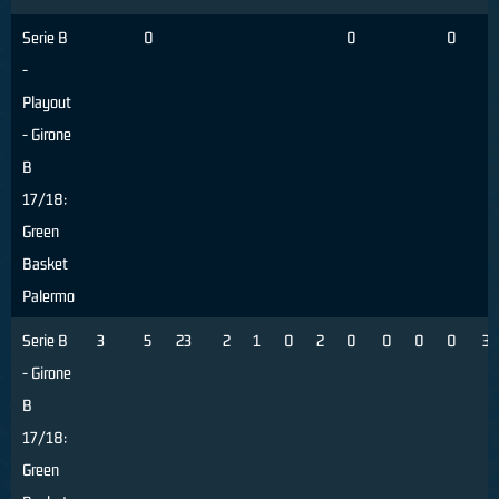
Serie B
0
0
0
-
Playout
- Girone
B
17/18:
Green
Basket
Palermo
Serie B
3
5
23
2
1
0
2
0
0
0
0
3
- Girone
B
17/18:
Green