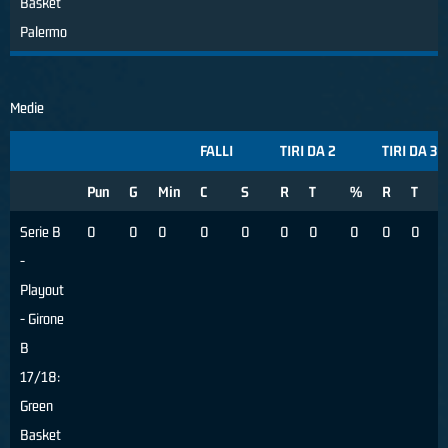
Basket
Palermo
Medie
FALLI
TIRI DA 2
TIRI DA 3
Pun
G
Min
C
S
R
T
%
R
T
Serie B
0
0
0
0
0
0
0
0
0
0
-
Playout
- Girone
B
17/18:
Green
Basket