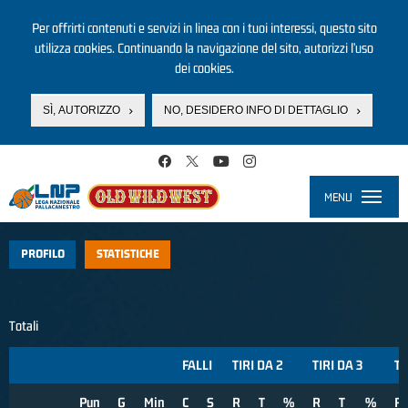
Per offrirti contenuti e servizi in linea con i tuoi interessi, questo sito
utilizza cookies. Continuando la navigazione del sito, autorizzi l’uso
dei cookies.
SÌ, AUTORIZZO
NO, DESIDERO INFO DI DETTAGLIO
Salta al contenuto principale
MENU
Toggle
navigati
PROFILO
STATISTICHE
Totali
FALLI
TIRI DA 2
TIRI DA 3
TI
Pun
G
Min
C
S
R
T
%
R
T
%
R