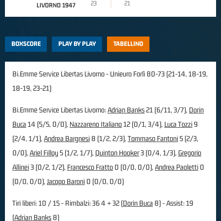
23
21
LIVORNO 1947
BOXSCORE
PLAY BY PLAY
TABELLINO
Bi.Emme Service Libertas Livorno - Unieuro Forlì 80-73 (21-14, 18-19,
18-19, 23-21)
Bi.Emme Service Libertas Livorno:
Adrian Banks
21 (6/11, 3/7),
Dorin
Buca
14 (5/5, 0/0),
Nazzareno Italiano
12 (0/1, 3/4),
Luca Tozzi
9
(2/4, 1/1),
Andrea Bargnesi
8 (1/2, 2/3),
Tommaso Fantoni
5 (2/3,
0/0),
Ariel Filloy
5 (1/2, 1/7),
Quinton Hooker
3 (0/4, 1/3),
Gregorio
Allinei
3 (0/2, 1/2),
Francesco Fratto
0 (0/0, 0/0),
Andrea Paoletti
0
(0/0, 0/0),
Jacopo Baroni
0 (0/0, 0/0)
Tiri liberi: 10 / 15 - Rimbalzi: 36 4 + 32 (
Dorin Buca
8) - Assist: 19
(
Adrian Banks
8)