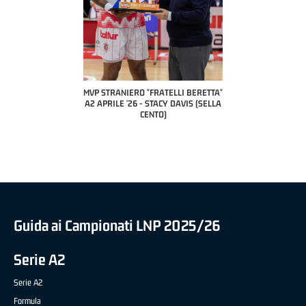
COACH OF THE MON
A2 APRILE '26
PILLASTRINI (
CIVIDA
RO "FRATELLI BERETTA"
MVP "FRATELLI BERETTA" SAMUEL
6 - STACY DAVIS (SELLA
DILAS B NAZIONALE APRILE '26 -
CENTO)
MARCO RESTELLI (TAV TREVIGLIO
BRIANZA BASKET)
Guida ai Campionati LNP 2025/26
Serie A2
Serie A2
Formula