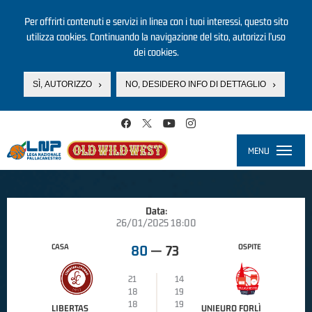
Per offrirti contenuti e servizi in linea con i tuoi interessi, questo sito
utilizza cookies. Continuando la navigazione del sito, autorizzi l’uso
dei cookies.
SÌ, AUTORIZZO
NO, DESIDERO INFO DI DETTAGLIO
Salta al contenuto principale
MENU
Toggle
navigati
Data:
26/01/2025 18:00
CASA
OSPITE
80
—
73
21
14
18
19
18
19
LIBERTAS
UNIEURO FORLÌ