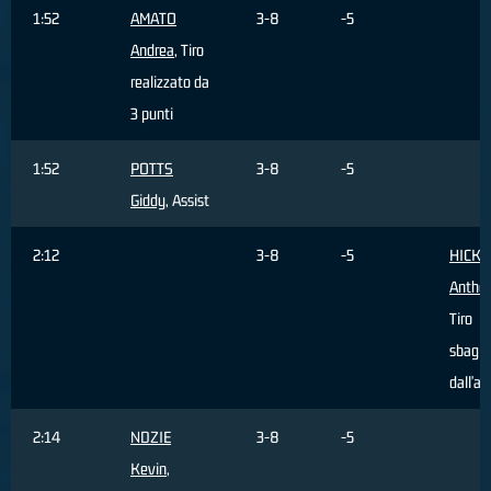
1:52
AMATO
3-8
-5
Andrea
, Tiro
realizzato da
3 punti
1:52
POTTS
3-8
-5
Giddy
, Assist
2:12
3-8
-5
HICKE
Antho
Tiro
sbagli
dall'ar
2:14
NDZIE
3-8
-5
Kevin
,