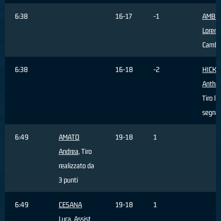
6:38
16-17
-1
AMBR
Lorenz
Cambi
6:38
16-18
-2
HICKE
Antho
Tiro li
segna
6:49
AMATO
19-18
1
Andrea
, Tiro
realizzato da
3 punti
6:49
CESANA
19-18
1
Luca
, Assist