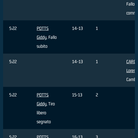
Fallo
comme
5:22
POTTS
14-13
1
Giddy
, Fallo
subito
5:22
14-13
1
CAROT
Lorenz
Cambi
5:22
POTTS
15-13
2
Giddy
, Tiro
libero
segnato
5:22
POTTS
16-13
3