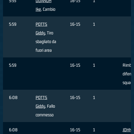
5:55
UDANOH
16-15
1
Ike
, Cambio
5:59
POTTS
16-15
1
Giddy
, Tiro
sbagliato da
fuori area
5:59
16-15
1
Rimba
difensi
squad
6:08
POTTS
16-15
1
Giddy
, Fallo
commesso
6:08
16-15
1
JOHN