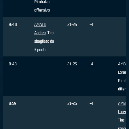
Rimbalzo
offensivo
8:40
AMATO
21-25
-4
Andrea
, Tiro
sbagliato da
3 punti
8:43
21-25
-4
AMBR
Lorenz
Rimba
difens
8:59
21-25
-4
AMBR
Lorenz
Tiro
sbagli