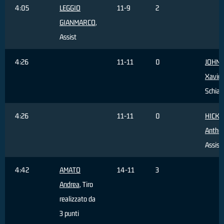
4:05
LEGGIO
11-9
2
GIANMARCO
,
Assist
4:26
11-11
0
JOHN
Xavier
Schiac
4:26
11-11
0
HICKE
Antho
Assist
4:42
AMATO
14-11
3
Andrea
, Tiro
realizzato da
3 punti