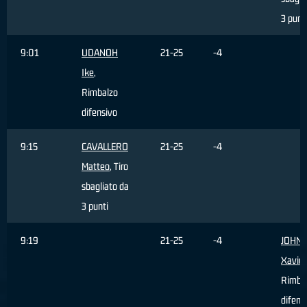
3 punt
9:01
UDANOH
21-25
-4
Ike
,
Rimbalzo
difensivo
9:15
CAVALLERO
21-25
-4
Matteo
, Tiro
sbagliato da
3 punti
9:19
21-25
-4
JOHN
Xavier
Rimba
difens