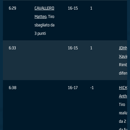
6:29
CAVALLERO
16-15
1
Matteo
, Tiro
sbagliato da
3 punti
6:33
16-15
1
JOHN
Xavier
Rimba
difens
6:38
16-17
-1
HICKE
Antho
Tiro
realiz
da 2 p
da fuor