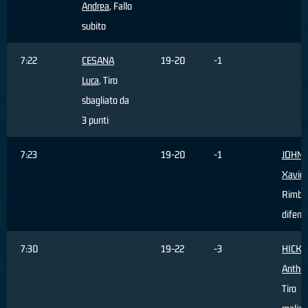
Andrea
, Fallo
subito
7:22
CESANA
19-20
-1
Luca
, Tiro
sbagliato da
3 punti
7:23
19-20
-1
JOHN
Xavier
Rimba
difens
7:30
19-22
-3
HICKE
Antho
Tiro