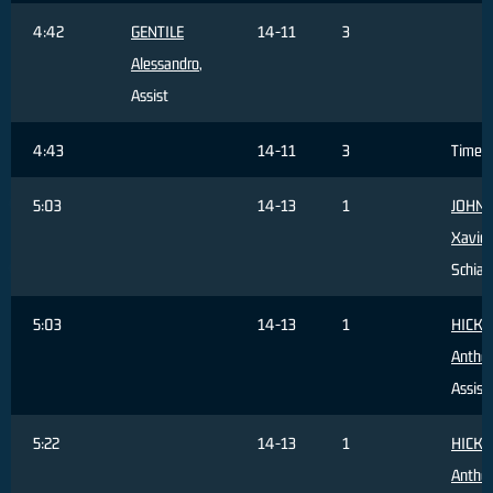
4:42
GENTILE
14-11
3
Alessandro
,
Assist
4:43
14-11
3
Timeo
5:03
14-13
1
JOHN
Xavier
Schiac
5:03
14-13
1
HICKE
Antho
Assist
5:22
14-13
1
HICKE
Antho