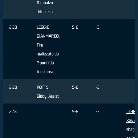
Rimbalzo
difensivo
2:28
LEGGIO
5-8
-3
GIANMARCO
,
Tiro
realizzato da
2 punti da
fuori area
2:28
POTTS
5-8
-3
Giddy
, Assist
2:44
5-8
-3
JOHN
Xavier
sbagli