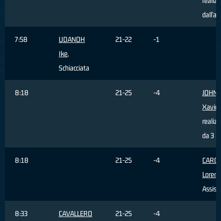
realiz
dall'ar
7:58
UDANOH
21-22
-1
Ike
,
Schiacciata
8:18
21-25
-4
JOHN
Xavier
realiz
da 3 p
8:18
21-25
-4
CAROT
Lorenz
Assist
8:33
CAVALLERO
21-25
-4