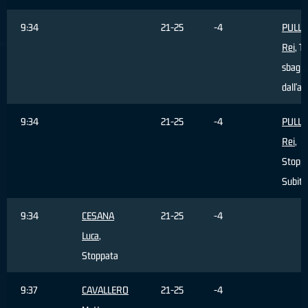
9:34
21-25
-4
PULLA
Rei
, Ti
sbagli
dall'ar
9:34
21-25
-4
PULLA
Rei
,
Stopp
Subita
9:34
CESANA
21-25
-4
Luca
,
Stoppata
9:37
CAVALLERO
21-25
-4