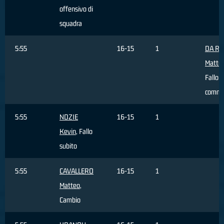
offensivo di
squadra
5:55
16-15
1
DA R
Matte
Fallo
comme
5:55
NDZIE
16-15
1
Kevin
, Fallo
subito
5:55
CAVALLERO
16-15
1
Matteo
,
Cambio