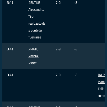
3:41
GENTILE
7-9
-2
Alessandro
,
Tiro
realizzato da
2 punti da
fuori area
3:41
AMATO
7-9
-2
Andrea
,
Assist
3:41
7-9
-2
DA R
Matte
Fallo
comme