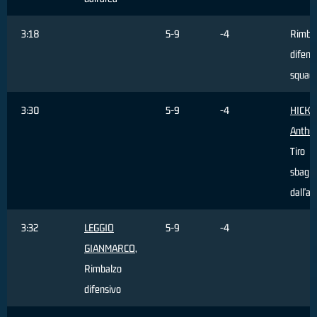
3:18
5-9
-4
Rimba
difensi
squad
3:30
5-9
-4
HICKE
Antho
Tiro
sbagli
dall'ar
3:32
LEGGIO
5-9
-4
GIANMARCO
,
Rimbalzo
difensivo