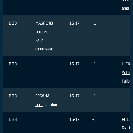
area
6:38
MASPERO
16-17
-1
Lorenzo
,
Fallo
commesso
6:38
16-17
-1
HICKE
Antho
Fallo s
6:38
CESANA
16-17
-1
Luca
, Cambio
6:38
16-17
-1
PULLA
Rei
, C