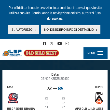
Per offrirti contenuti e servizi in linea con i tuoi interessi, questo sito
utilizza cookies. Continuando la navigazione del sito, autorizzi l’uso
dei cookies.
SÌ, AUTORIZZO
NO, DESIDERO INFO DI DETTAGLIO
Salta al contenuto principale
MENU
Toggle
navigati
Data:
02/04/2025 20:00
CASA
OSPITE
72
—
89
23
25
18
27
11
27
WEGREENIT URANIA
APU OLD WILD WEST