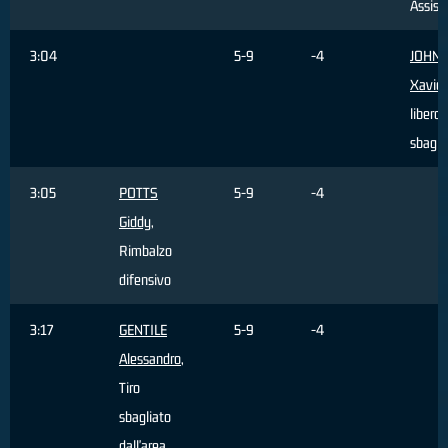
Assist
3:04
5-9
-4
JOHN
Xavier
libero
sbagli
3:05
POTTS
5-9
-4
Giddy
,
Rimbalzo
difensivo
3:17
GENTILE
5-9
-4
Alessandro
,
Tiro
sbagliato
dall'area