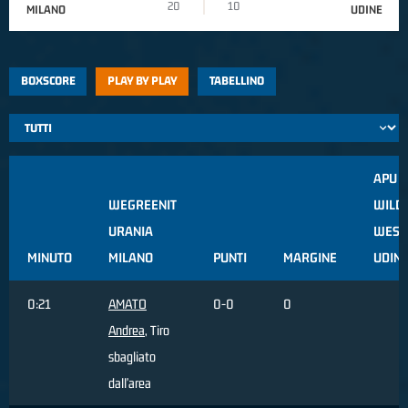
20
10
MILANO
UDINE
BOXSCORE
PLAY BY PLAY
TABELLINO
APU 
WEGREENIT
WILD
URANIA
WEST
MINUTO
MILANO
PUNTI
MARGINE
UDIN
0:21
AMATO
0-0
0
Andrea
, Tiro
sbagliato
dall'area