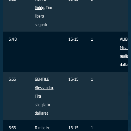
Giddy
, Tiro
libero
segnato
5:40
16-15
1
ALIBE
Mirza
,
realiz
dall'ar
5:55
GENTILE
16-15
1
Alessandro
,
Tiro
sbagliato
dall'area
5:55
Rimbalzo
16-15
1