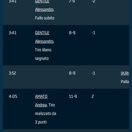
3:41
GENTILE
7-9
-2
Alessandro
,
Fallo subito
3:41
GENTILE
8-9
-1
Alessandro
,
Tiro libero
segnato
3:52
8-9
-1
IKANGI
Palla 
4:05
AMATO
11-9
2
Andrea
, Tiro
realizzato da
3 punti