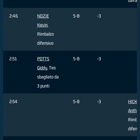
dall'ar
2:46
NDZIE
5-8
-3
Kevin
,
Rimbalzo
difensivo
2:51
POTTS
5-8
-3
Giddy
, Tiro
sbagliato da
3 punti
2:54
5-8
-3
HICKE
Antho
Rimba
difens