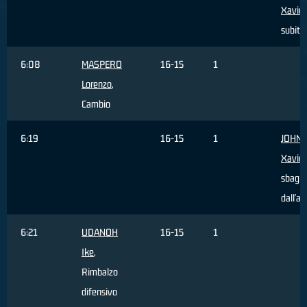
Xavier
subito
6:08
MASPERO
16-15
1
Lorenzo
,
Cambio
6:19
16-15
1
JOHN
Xavier
sbagli
dall'ar
6:21
UDANOH
16-15
1
Ike
,
Rimbalzo
difensivo