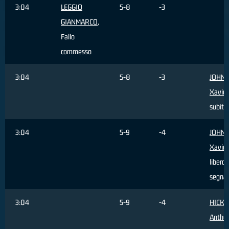
3:04
LEGGIO
5-8
-3
GIANMARCO
,
Fallo
commesso
3:04
5-8
-3
JOHN
Xavier
subito
3:04
5-9
-4
JOHN
Xavier
libero
segna
3:04
5-9
-4
HICKE
Antho