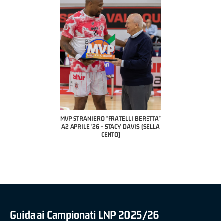
COACH OF THE
A2 APRILE
PILLASTRI
CI
ANIERO "FRATELLI BERETTA"
MVP "FRATELLI BERETTA" SAMUEL
LE '26 - STACY DAVIS (SELLA
DILAS B NAZIONALE APRILE '26 -
CENTO)
MARCO RESTELLI (TAV TREVIGLIO
BRIANZA BASKET)
Guida ai Campionati LNP 2025/26