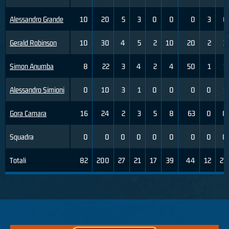
Alessandro Grande
10
20
5
3
0
0
0
3
6
Gerald Robinson
10
30
4
5
2
10
20
2
3
Simon Anumba
8
22
3
4
2
4
50
1
1
Alessandro Simioni
0
10
3
1
0
0
0
0
1
Gora Camara
16
24
2
3
5
8
63
0
0
Squadra
0
0
0
0
0
0
0
0
0
Totali
82
200
27
21
17
39
44
12
27