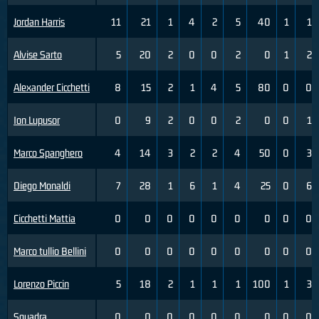
Jordan Harris
11
21
1
4
2
5
40
1
1
Alvise Sarto
5
20
2
0
0
2
0
1
2
Alexander Cicchetti
8
15
2
1
4
5
80
0
0
Ion Lupusor
0
9
2
0
0
2
0
0
1
Marco Spanghero
4
14
3
2
2
4
50
0
3
Diego Monaldi
7
28
1
6
1
4
25
0
6
Cicchetti Mattia
0
0
0
0
0
0
0
0
0
Marco tullio Bellini
0
0
0
0
0
0
0
0
0
Lorenzo Piccin
5
18
2
1
1
1
100
1
3
Squadra
0
0
0
0
0
0
0
0
0