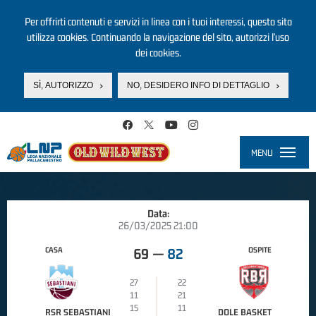
Per offrirti contenuti e servizi in linea con i tuoi interessi, questo sito
utilizza cookies. Continuando la navigazione del sito, autorizzi l’uso
dei cookies.
SÌ, AUTORIZZO
NO, DESIDERO INFO DI DETTAGLIO
Salta al contenuto principale
MENU
Toggle
navigati
Data:
26/03/2025 21:00
CASA
OSPITE
69
—
82
27
22
11
21
15
11
RSR SEBASTIANI
DOLE BASKET