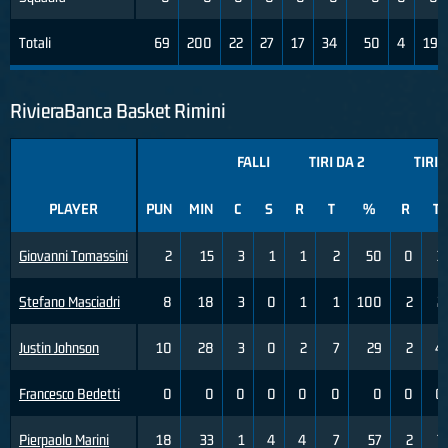
Totali
69
200
22
27
17
34
50
4
19
RivieraBanca Basket Rimini
FALLI
TIRI DA 2
TIRI 
PLAYER
PUN
MIN
C
S
R
T
%
R
T
Giovanni Tomassini
2
15
3
1
1
2
50
0
3
Stefano Masciadri
8
18
3
0
1
1
100
2
2
Justin Johnson
10
28
3
0
2
7
29
2
4
Francesco Bedetti
0
0
0
0
0
0
0
0
0
Pierpaolo Marini
18
33
1
4
4
7
57
2
7