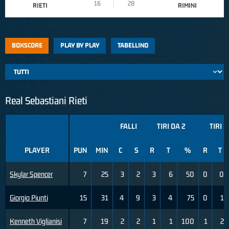
16
28
RIETI
RIMINI
BOXSCORE
PLAY BY PLAY
TABELLINO
Real Sebastiani Rieti
FALLI
TIRI DA 2
TIRI D
PLAYER
PUN
MIN
C
S
R
T
%
R
T
Skylar Spencer
7
25
3
2
3
6
50
0
0
Giorgio Piunti
15
31
4
9
3
4
75
0
1
Kenneth Viglianisi
7
19
2
2
1
1
100
1
2