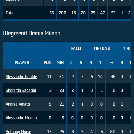
Totali
65
200
16
20
25
47
53
1
26
Wegreenit Urania Milano
FALLI
TIRI DA 2
TIRI 
PLAYER
PUN
MIN
C
S
R
T
%
R
T
Alessandro Gentile
11
34
2
3
5
14
36
0
0
Gherardo Sabatini
2
23
2
1
0
1
0
0
3
Andrea Amato
9
21
2
1
0
0
0
3
6
Alessandro Morgillo
0
5
0
0
0
0
0
0
0
Anthony Morse
13
25
3
5
4
5
80
0
0