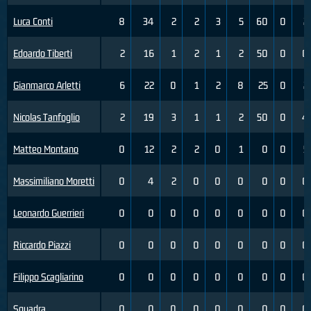
Luca Conti
8
34
2
2
3
5
60
0
2
Edoardo Tiberti
2
16
1
2
1
2
50
0
0
Gianmarco Arletti
6
22
0
1
2
8
25
0
2
Nicolas Tanfoglio
2
19
3
1
1
2
50
0
4
Matteo Montano
0
12
2
2
0
1
0
0
5
Massimiliano Moretti
0
4
2
0
0
0
0
0
0
Leonardo Guerrieri
0
0
0
0
0
0
0
0
0
Riccardo Piazzi
0
0
0
0
0
0
0
0
0
Filippo Scagliarino
0
0
0
0
0
0
0
0
0
Squadra
0
0
0
0
0
0
0
0
0