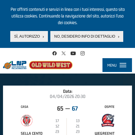
Per offrirti contenuti e servizi in linea con i tuoi interessi, questo sito
utilizza cookies. Continuando la navigazione del sito, autorizzi l’uso
dei cookies.
SÌ, AUTORIZZO
NO, DESIDERO INFO DI DETTAGLIO
Salta al contenuto principale
MENU
Toggle
navigati
Data:
04/04/2026 20:30
CASA
OSPITE
65
—
67
17
13
12
21
23
23
SELLA CENTO
WEGREENIT