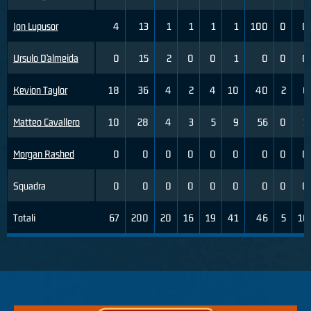
Ion Lupusor
4
13
1
1
1
1
100
0
0
Ursulo D’almeida
0
15
2
0
0
1
0
0
0
Kevion Taylor
18
36
4
2
4
10
40
2
6
Matteo Cavallero
10
28
4
3
5
9
56
0
1
Morgan Rashed
0
0
0
0
0
0
0
0
0
Squadra
0
0
0
0
0
0
0
0
0
Totali
67
200
20
16
19
41
46
5
16