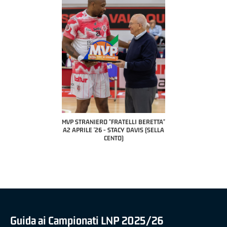
ETTA"
MVP STRANIERO "FRATELLI BERETTA"
MVP "FRATELLI BERETTA" SAMUEL
 (UEB
A2 APRILE '26 - STACY DAVIS (SELLA
DILAS B NAZIONALE APRILE '26 -
CENTO)
MARCO RESTELLI (TAV TREVIGLIO
BRIANZA BASKET)
Guida ai Campionati LNP 2025/26