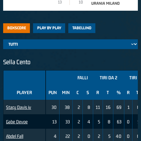
13
10
URANIA MILANO
BOXSCORE
PLAY BY PLAY
TABELLINO
Sella Cento
FALLI
TIRI DA 2
TIRI D
PLAYER
PUN
MIN
C
S
R
T
%
R
T
Stacy Davis iv
30
38
2
8
11
16
69
1
8
Gabe Devoe
13
33
2
4
5
8
63
0
5
Abdel Fall
4
22
2
0
2
5
40
0
0