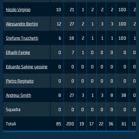
Nicolo Virginio
10
21
1
2
2
2
100
2
Alessandro Bertini
12
27
2
1
3
3
100
2
Stefano Trucchetti
6
18
2
1
1
1
100
1
Elhadji Fainke
0
7
1
0
0
0
0
0
Eduardo Sakine yassine
0
0
0
0
0
0
0
0
Pietro Reginato
0
0
0
0
0
0
0
0
Andrew Smith
8
27
3
1
3
8
38
0
Squadra
0
0
0
0
0
0
0
0
Totali
85
200
19
17
22
36
61
11