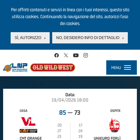
Per offrirti contenuti e servizi in linea con i tuoi interessi, questo sito
utilizza cookies. Continuando la navigazione del sito, autorizzi l’uso
dei cookies.
SÌ, AUTORIZZO
NO, DESIDERO INFO DI DETTAGLIO
Salta al contenuto principale
MENU
Toggle
navigati
Data:
19/04/2026 18:00
CASA
OSPITE
85
—
73
20
17
27
24
23
19
CMT ORANGE
UNIEURO FORLÌ