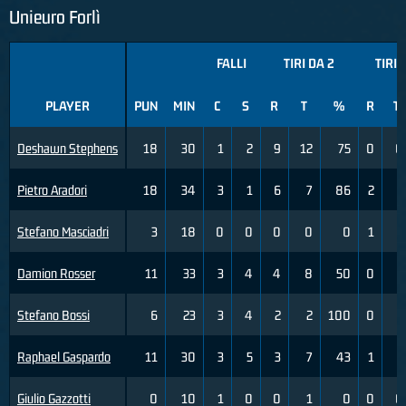
Unieuro Forlì
FALLI
TIRI DA 2
TIRI 
PLAYER
PUN
MIN
C
S
R
T
%
R
T
Deshawn Stephens
18
30
1
2
9
12
75
0
0
Pietro Aradori
18
34
3
1
6
7
86
2
5
Stefano Masciadri
3
18
0
0
0
0
0
1
2
Damion Rosser
11
33
3
4
4
8
50
0
3
Stefano Bossi
6
23
3
4
2
2
100
0
5
Raphael Gaspardo
11
30
3
5
3
7
43
1
2
Giulio Gazzotti
0
10
1
0
0
1
0
0
0