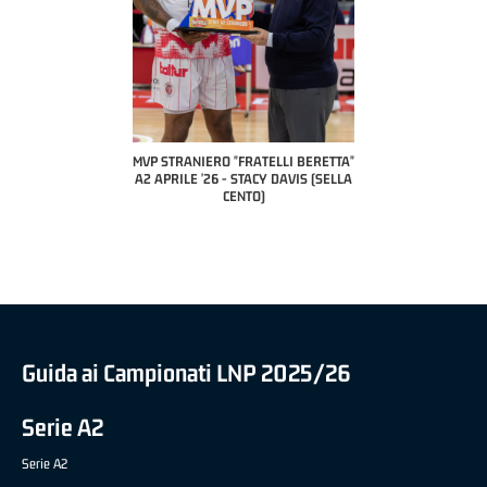
COACH OF THE M
A2 APRILE 
PILLASTRINI
CIV
IERO "FRATELLI BERETTA"
MVP "FRATELLI BERETTA" SAMUEL
 '26 - STACY DAVIS (SELLA
DILAS B NAZIONALE APRILE '26 -
CENTO)
MARCO RESTELLI (TAV TREVIGLIO
BRIANZA BASKET)
Guida ai Campionati LNP 2025/26
Serie A2
Serie A2