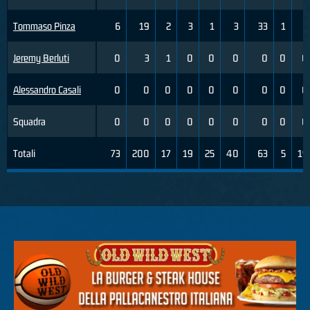
Tommaso Pinza
6
19
2
3
1
3
33
1
2
Jeremy Berluti
0
3
1
0
0
0
0
0
0
Alessandro Casali
0
0
0
0
0
0
0
0
0
Squadra
0
0
0
0
0
0
0
0
0
Totali
73
200
17
19
25
40
63
5
19