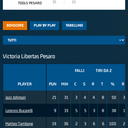
15
13
TOOLS PESARO
BOXSCORE
PLAY BY PLAY
TABELLINO
Victoria Libertas Pesaro
FALLI
TIRI DA 2
T
PLAYER
PUN
MIN
C
S
R
T
%
R
Jazz Johnson
21
31
3
4
4
8
50
3
Lorenzo Bucarelli
9
33
5
5
3
8
38
1
Matteo Tambone
19
36
2
3
6
6
100
2