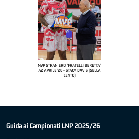
COACH OF THE MONTH
A2 APRILE '26 
PILLASTRINI (UE
CIVIDAL
O "FRATELLI BERETTA"
MVP "FRATELLI BERETTA" SAMUEL
 - STACY DAVIS (SELLA
DILAS B NAZIONALE APRILE '26 -
CENTO)
MARCO RESTELLI (TAV TREVIGLIO
BRIANZA BASKET)
Guida ai Campionati LNP 2025/26