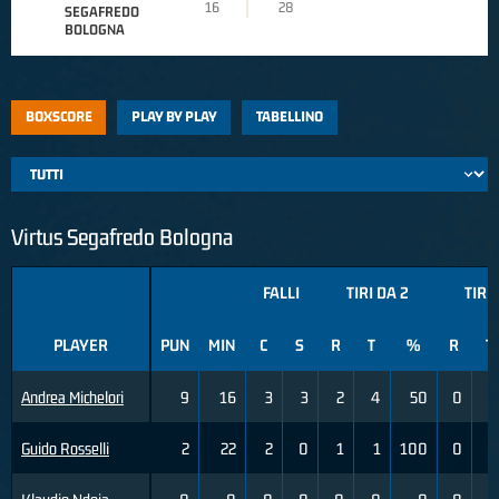
16
28
SEGAFREDO
BOLOGNA
BOXSCORE
PLAY BY PLAY
TABELLINO
Virtus Segafredo Bologna
FALLI
TIRI DA 2
TIRI 
PLAYER
PUN
MIN
C
S
R
T
%
R
T
Andrea Michelori
9
16
3
3
2
4
50
0
0
Guido Rosselli
2
22
2
0
1
1
100
0
0