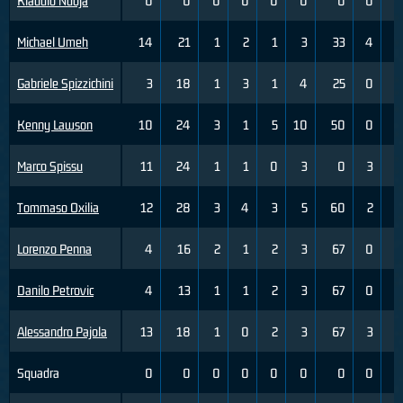
Klaudio Ndoja
0
0
0
0
0
0
0
0
0
Michael Umeh
14
21
1
2
1
3
33
4
8
Gabriele Spizzichini
3
18
1
3
1
4
25
0
2
Kenny Lawson
10
24
3
1
5
10
50
0
0
Marco Spissu
11
24
1
1
0
3
0
3
6
Tommaso Oxilia
12
28
3
4
3
5
60
2
4
Lorenzo Penna
4
16
2
1
2
3
67
0
2
Danilo Petrovic
4
13
1
1
2
3
67
0
1
Alessandro Pajola
13
18
1
0
2
3
67
3
3
Squadra
0
0
0
0
0
0
0
0
0