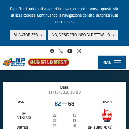
Per offrirti contenuti e servizi in linea con i tuoi interessi, questo sito
utilizza cookies. Continuando la navigazione del sito, autorizzi l’uso
dei cookies.
SÌ, AUTORIZZO
NO, DESIDERO INFO DI DETTAGLIO
Salta al contenuto principale
MENU
Toggle
navigati
Data:
11/12/2016 18:00
CASA
OSPITE
82
—
68
22
11
22
13
22
16
VIRTUS
UNIEURO FORLÌ