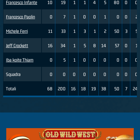
Francesco Infante
10
19
1
1
4
5
80
0
0
Francesco Paolin
0
7
1
0
0
1
0
0
2
Michele Ferri
11
33
1
3
1
2
50
3
5
Jeff Crockett
16
34
1
5
8
14
57
0
1
Iba koite Thiam
0
5
1
0
0
0
0
0
0
Squadra
0
0
0
0
0
0
0
0
0
Totali
68
200
16
18
19
38
50
7
24