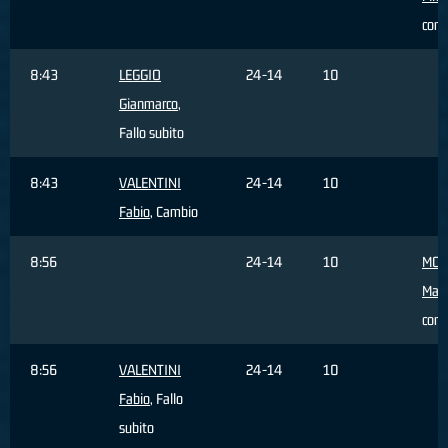
com
8:43
LEGGIO
24-14
10
Gianmarco
,
Fallo subito
8:43
VALENTINI
24-14
10
Fabio
, Cambio
8:56
24-14
10
MON
Mat
com
8:56
VALENTINI
24-14
10
Fabio
, Fallo
subito