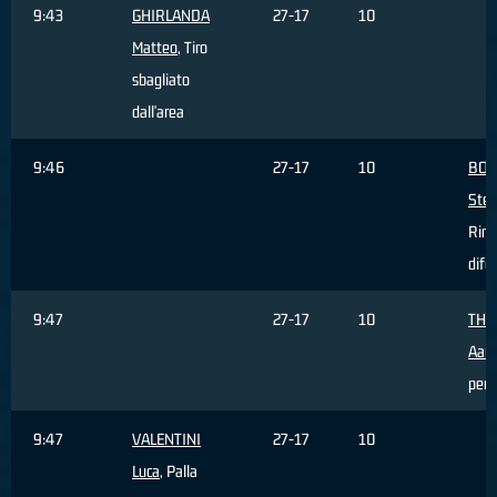
9:43
GHIRLANDA
27-17
10
Matteo
, Tiro
sbagliato
dall'area
9:46
27-17
10
BOS
Ste
Rim
dife
9:47
27-17
10
THO
Aar
pers
9:47
VALENTINI
27-17
10
Luca
, Palla