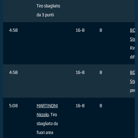
Tiro sbagliato
da 3 punti
4:58
16-8
8
BOS
Ste
Rim
dife
4:58
16-8
8
BOS
Ste
pers
5:08
MARTINONI
16-8
8
Niccolo
, Tiro
sbagliato da
fuori area