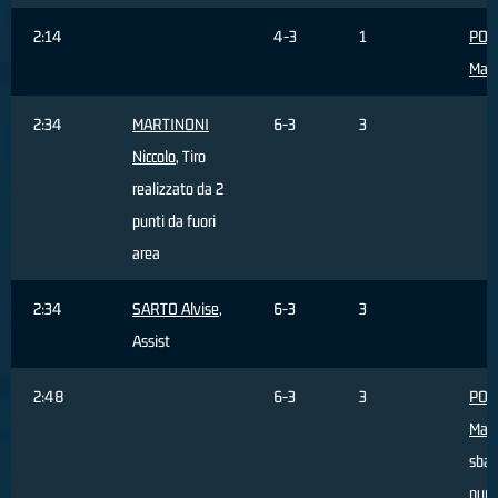
2:14
4-3
1
POR
Mar
2:34
MARTINONI
6-3
3
Niccolo
, Tiro
realizzato da 2
punti da fuori
area
2:34
SARTO Alvise
,
6-3
3
Assist
2:48
6-3
3
POR
Mar
sbag
punt