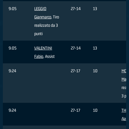
9:05
LEGGIO
27-14
13
Gianmarco
, Tiro
realizzato da 3
punti
9:05
VALENTINI
27-14
13
Fabio
, Assist
9:24
27-17
10
MON
Mat
real
3 pu
9:24
27-17
10
THO
Aar