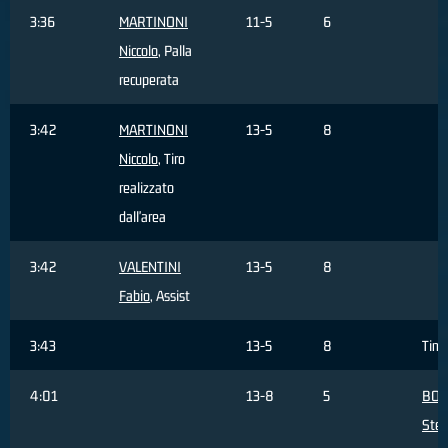
3:36
MARTINONI
11-5
6
Niccolo
, Palla
recuperata
3:42
MARTINONI
13-5
8
Niccolo
, Tiro
realizzato
dall'area
3:42
VALENTINI
13-5
8
Fabio
, Assist
3:43
13-5
8
Tim
4:01
13-8
5
BOS
Ste