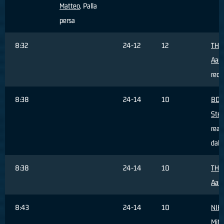
Matteo
, Palla
persa
8:32
24-12
12
THO
Aar
recu
8:38
24-14
10
BOS
Ste
real
dall
8:38
24-14
10
THO
Aar
8:43
24-14
10
NIK
Mitj