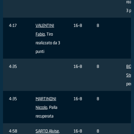
real
3 pu
4:17
VALENTINI
16-8
8
Fabio
, Tiro
realizzato da 3
punti
4:35
16-8
8
BOS
Ste
pers
4:35
MARTINONI
16-8
8
Niccolo
, Palla
recuperata
4:58
SARTO Alvise
,
16-8
8