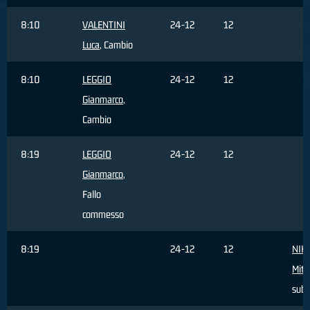
8:10
VALENTINI
24-12
12
Luca
, Cambio
8:10
LEGGIO
24-12
12
Gianmarco
,
Cambio
8:19
LEGGIO
24-12
12
Gianmarco
,
Fallo
commesso
8:19
24-12
12
NIK
Mitj
subi