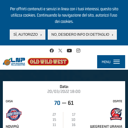
Per offrirti contenuti e servizi in linea con i tuoi interessi, questo sito
utilizza cookies. Continuando la navigazione del sito, autorizzi l’uso
dei cookies.
SÌ, AUTORIZZO
NO, DESIDERO INFO DI DETTAGLIO
Salta al contenuto principale
MENU
Toggle
navigati
Data:
20/03/2022 18:00
CASA
OSPITE
70
—
61
27
17
15
10
11
16
NOVIPIÙ
WEGREENIT URANIA