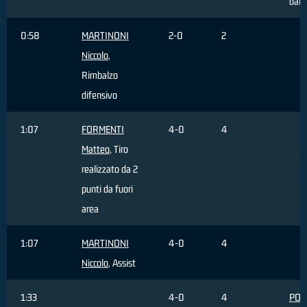
dall
0:58
MARTINONI
2-0
2
Niccolo
,
Rimbalzo
difensivo
1:07
FORMENTI
4-0
4
Matteo
, Tiro
realizzato da 2
punti da fuori
area
1:07
MARTINONI
4-0
4
Niccolo
, Assist
1:33
4-0
4
POR