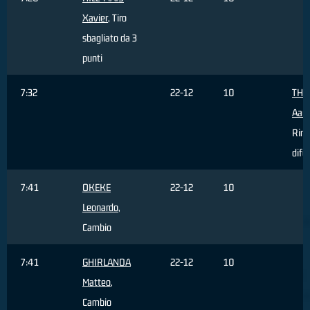
Xavier
, Tiro
sbagliato da 3
punti
7:32
22-12
10
THO
Aar
Rim
dife
7:41
OKEKE
22-12
10
Leonardo
,
Cambio
7:41
GHIRLANDA
22-12
10
Matteo
,
Cambio