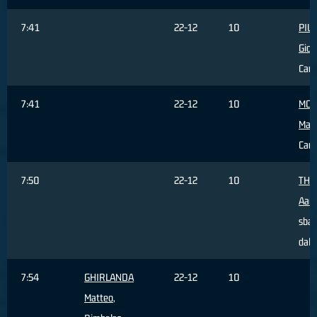
7:41
22-12
10
PIU
Gior
Cam
7:41
22-12
10
MON
Mat
Cam
7:50
22-12
10
THO
Aar
sbag
dall
7:54
GHIRLANDA
22-12
10
Matteo
,