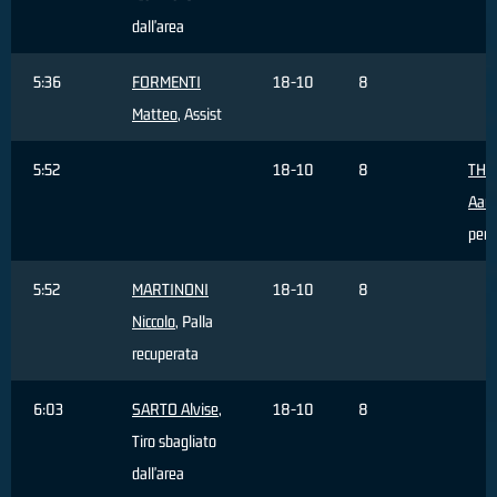
dall'area
5:36
FORMENTI
18-10
8
Matteo
, Assist
5:52
18-10
8
THO
Aar
pers
5:52
MARTINONI
18-10
8
Niccolo
, Palla
recuperata
6:03
SARTO Alvise
,
18-10
8
Tiro sbagliato
dall'area