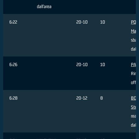
dall'area
6:22
20-10
10
POR
Mar
sbag
dall
6:26
20-10
10
PAC
Rim
offe
6:28
20-12
8
BOS
Ste
real
dall