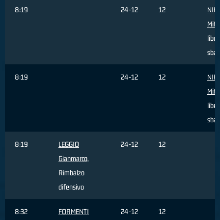
8:19
24-12
12
NIK
Mitj
liber
sbag
8:19
24-12
12
NIK
Mitj
liber
sbag
8:19
LEGGIO
24-12
12
Gianmarco
,
Rimbalzo
difensivo
8:32
FORMENTI
24-12
12