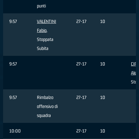
punti
9:57
VALENTINI
27-17
10
Fabio
,
Stoppata
Subita
9:57
27-17
10
CIP
Ales
Sto
9:57
Rimbalzo
27-17
10
offensivo di
squadra
10:00
27-17
10