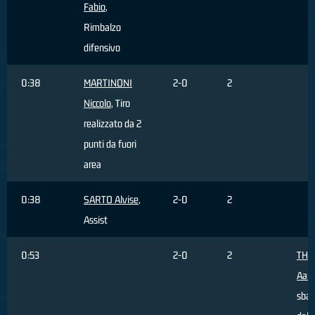
Fabio
,
Rimbalzo
difensivo
0:38
MARTINONI
2-0
2
Niccolo
, Tiro
realizzato da 2
punti da fuori
area
0:38
SARTO Alvise
,
2-0
2
Assist
0:53
2-0
2
THO
Aar
sbag