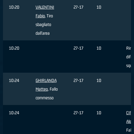
10:20
VALENTINI
27-17
10
Fabio
, Tiro
sbagliato
dall'area
10:20
27-17
10
Rim
dife
squa
10:24
GHIRLANDA
27-17
10
Matteo
, Fallo
commesso
10:24
27-17
10
CIP
Ales
Fall