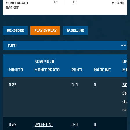
17
18
MONFERRATO
MILANO
BASKET
BOXSCORE
PLAY BY PLAY
TABELLINO
NOVIPIÙ JB
URA
MINUTO
MONFERRATO
PUNTI
MARGINE
MIL
0:25
0-0
0
BOS
Ste
sbag
dall
0:29
VALENTINI
0-0
0