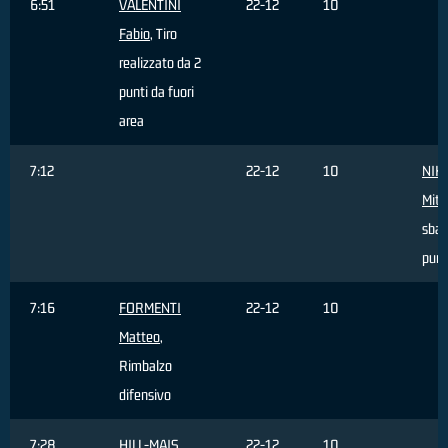
6:51
VALENTINI
22-12
10
Fabio
, Tiro
realizzato da 2
punti da fuori
area
7:12
22-12
10
NIK
Mitj
sbag
punt
7:16
FORMENTI
22-12
10
Matteo
,
Rimbalzo
difensivo
7:28
HILL-MAIS
22-12
10