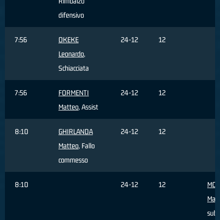
Rimbalzo
difensivo
7:56
OKEKE
24-12
12
Leonardo
,
Schiacciata
7:56
FORMENTI
24-12
12
Matteo
, Assist
8:10
GHIRLANDA
24-12
12
Matteo
, Fallo
commesso
8:10
24-12
12
MON
Mat
subi