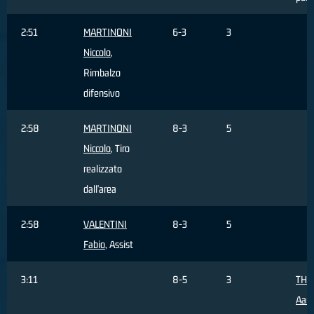
2:51
MARTINONI
6-3
3
Niccolo
,
Rimbalzo
difensivo
2:58
MARTINONI
8-3
5
Niccolo
, Tiro
realizzato
dall'area
2:58
VALENTINI
8-3
5
Fabio
, Assist
3:11
8-5
3
THO
Aar