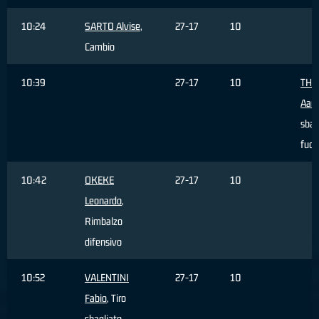
10:24
SARTO Alvise
,
27-17
10
Cambio
10:39
27-17
10
THO
Aar
sbag
fuor
10:42
OKEKE
27-17
10
Leonardo
,
Rimbalzo
difensivo
10:52
VALENTINI
27-17
10
Fabio
, Tiro
sbagliato