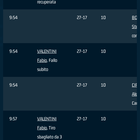
recuperata
9:54
27-17
10
BOS
Ste
com
9:54
VALENTINI
27-17
10
Fabio
, Fallo
subito
9:54
27-17
10
CIP
Ales
Cam
9:57
VALENTINI
27-17
10
Fabio
, Tiro
sbagliato da 3