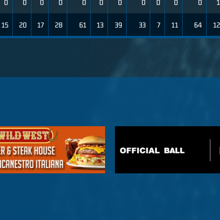
0
0
0
0
0
0
0
0
0
0
0
1
15
20
17
28
61
13
39
33
7
11
64
12