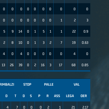
0
0
0
0
0
0
0
0
0
0
0
0
0
0
0
0
0
1
2
3
5
9
14
0
1
5
1
1
22
0.9
2
8
10
0
1
3
2
7
19
0.63
4
0
4
0
0
0
0
0
4
0
13
26
39
0
2
16
3
17
68
0.85
RIMBALZI
STOP
PALLE
VAL
D
T
D
S
P
R
ASS
LEGA
OER
4
7
0
0
0
2
1
21
2.17