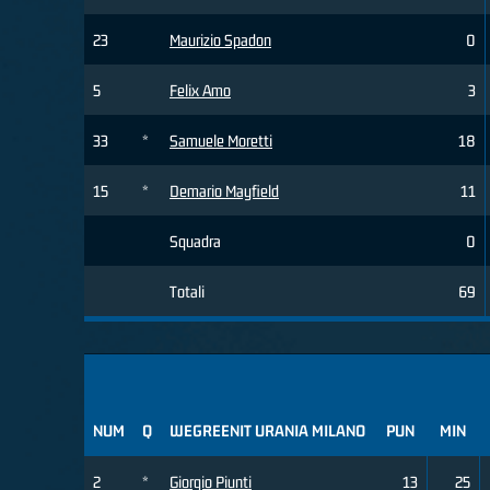
23
Maurizio Spadon
0
5
Felix Amo
3
33
*
Samuele Moretti
18
15
*
Demario Mayfield
11
Squadra
0
Totali
69
NUM
Q
WEGREENIT URANIA MILANO
PUN
MIN
2
*
Giorgio Piunti
13
25