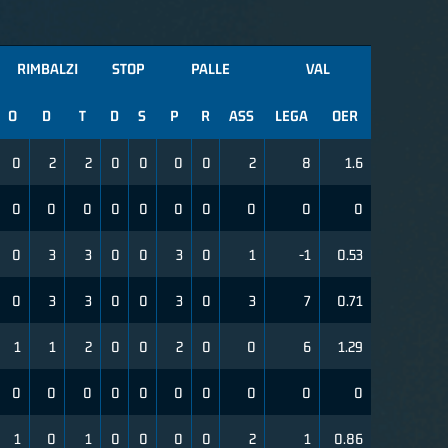
RIMBALZI
STOP
PALLE
VAL
O
D
T
D
S
P
R
ASS
LEGA
OER
0
2
2
0
0
0
0
2
8
1.6
0
0
0
0
0
0
0
0
0
0
0
3
3
0
0
3
0
1
-1
0.53
0
3
3
0
0
3
0
3
7
0.71
1
1
2
0
0
2
0
0
6
1.29
0
0
0
0
0
0
0
0
0
0
1
0
1
0
0
0
0
2
1
0.86