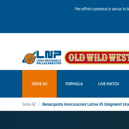
Per offrirti contenuti e servizi in 
Salta al contenuto principale
SERIE A2
FORMULA
LIVE MATCH
Serie A2
Benacquista Assicurazioni Latina VS Wegreenit Ura