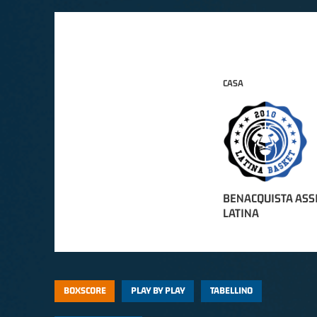
CASA
BENACQUISTA ASS
LATINA
BOXSCORE
PLAY BY PLAY
TABELLINO