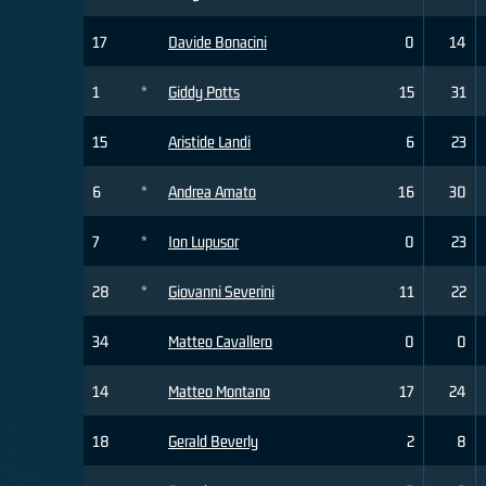
17
Davide Bonacini
0
14
1
*
Giddy Potts
15
31
15
Aristide Landi
6
23
6
*
Andrea Amato
16
30
7
*
Ion Lupusor
0
23
28
*
Giovanni Severini
11
22
34
Matteo Cavallero
0
0
14
Matteo Montano
17
24
18
Gerald Beverly
2
8