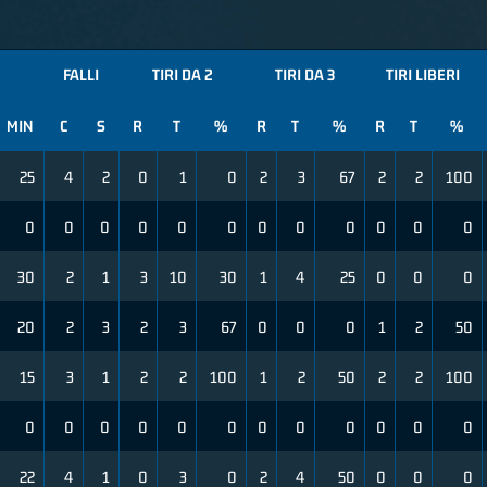
FALLI
TIRI DA 2
TIRI DA 3
TIRI LIBERI
MIN
C
S
R
T
%
R
T
%
R
T
%
25
4
2
0
1
0
2
3
67
2
2
100
0
0
0
0
0
0
0
0
0
0
0
0
30
2
1
3
10
30
1
4
25
0
0
0
20
2
3
2
3
67
0
0
0
1
2
50
15
3
1
2
2
100
1
2
50
2
2
100
0
0
0
0
0
0
0
0
0
0
0
0
22
4
1
0
3
0
2
4
50
0
0
0