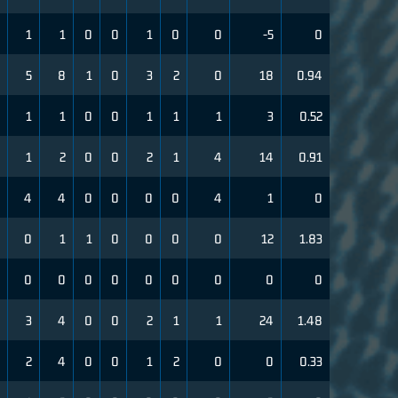
1
1
0
0
1
0
0
-5
0
5
8
1
0
3
2
0
18
0.94
1
1
0
0
1
1
1
3
0.52
1
2
0
0
2
1
4
14
0.91
4
4
0
0
0
0
4
1
0
0
1
1
0
0
0
0
12
1.83
0
0
0
0
0
0
0
0
0
3
4
0
0
2
1
1
24
1.48
2
4
0
0
1
2
0
0
0.33