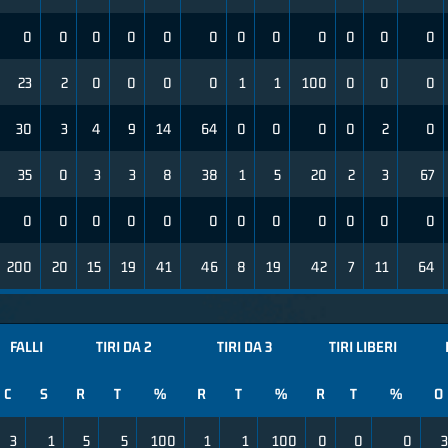
0
0
0
0
0
0
0
0
0
0
0
0
23
2
0
0
0
0
1
1
100
0
0
0
30
3
4
9
14
64
0
0
0
0
2
0
35
0
3
3
8
38
1
5
20
2
3
67
0
0
0
0
0
0
0
0
0
0
0
0
200
20
15
19
41
46
8
19
42
7
11
64
FALLI
TIRI DA 2
TIRI DA 3
TIRI LIBERI
C
S
R
T
%
R
T
%
R
T
%
O
3
1
5
5
100
1
1
100
0
0
0
3