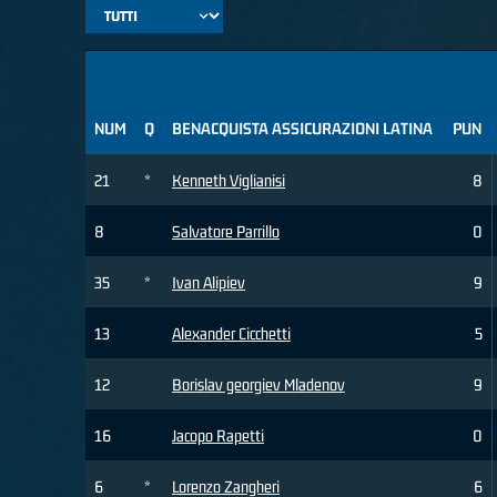
NUM
Q
BENACQUISTA ASSICURAZIONI LATINA
PUN
21
*
Kenneth Viglianisi
8
8
Salvatore Parrillo
0
35
*
Ivan Alipiev
9
13
Alexander Cicchetti
5
12
Borislav georgiev Mladenov
9
16
Jacopo Rapetti
0
6
*
Lorenzo Zangheri
6