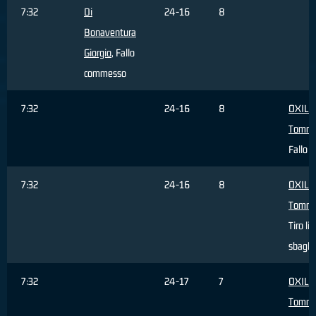
7:32
Di
24-16
8
Bonaventura
Giorgio
, Fallo
commesso
7:32
24-16
8
OXILI
Tomm
Fallo s
7:32
24-16
8
OXILI
Tomm
Tiro li
sbagli
7:32
24-17
7
OXILI
Tomm