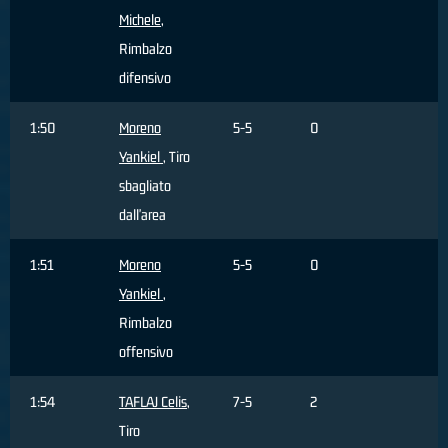
Michele
,
Rimbalzo
difensivo
1:50
Moreno
5-5
0
Yankiel
, Tiro
sbagliato
dall'area
1:51
Moreno
5-5
0
Yankiel
,
Rimbalzo
offensivo
1:54
TAFLAJ Celis
,
7-5
2
Tiro