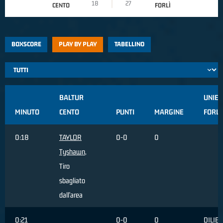
18
27
CENTO
FORLÌ
BOXSCORE
PLAY BY PLAY
TABELLINO
BALTUR
UNIE
MINUTO
CENTO
PUNTI
MARGINE
FORLÌ
0:18
TAYLOR
0-0
0
Tyshawn
,
Tiro
sbagliato
dall'area
0:21
0-0
0
DILIE