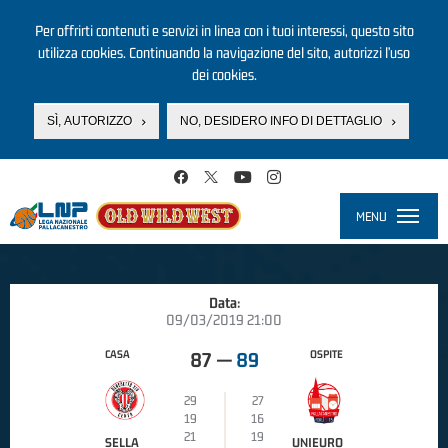
Per offrirti contenuti e servizi in linea con i tuoi interessi, questo sito
utilizza cookies. Continuando la navigazione del sito, autorizzi l’uso
dei cookies.
SÌ, AUTORIZZO
NO, DESIDERO INFO DI DETTAGLIO
Salta al contenuto principale
MENU
Toggle
navigati
Data:
09/03/2019 21:00
CASA
OSPITE
87
—
89
29
27
19
16
21
19
SELLA
UNIEURO