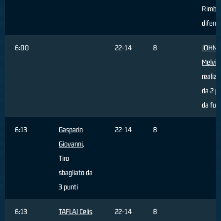
Rimba
difens
6:00
22-14
8
JOHN
Melvin
realizz
da 2 p
da fuor
6:13
Gasparin
22-14
8
Giovanni
,
Tiro
sbagliato da
3 punti
6:13
TAFLAJ Celis
,
22-14
8