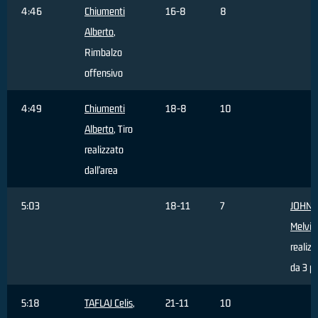
4:46
Chiumenti
16-8
8
Alberto
,
Rimbalzo
offensivo
4:49
Chiumenti
18-8
10
Alberto
, Tiro
realizzato
dall'area
5:03
18-11
7
JOHN
Melvin
realizz
da 3 p
5:18
TAFLAJ Celis
,
21-11
10