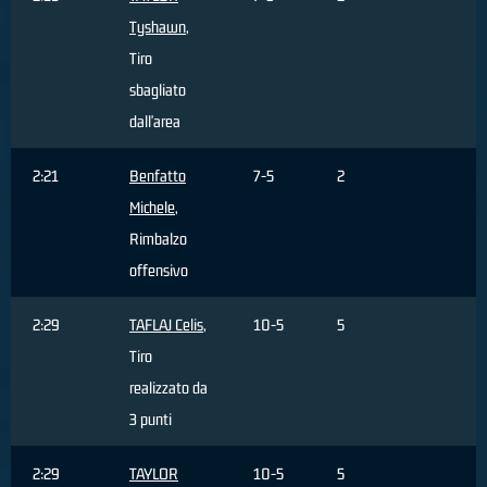
Tyshawn
,
Tiro
sbagliato
dall'area
2:21
Benfatto
7-5
2
Michele
,
Rimbalzo
offensivo
2:29
TAFLAJ Celis
,
10-5
5
Tiro
realizzato da
3 punti
2:29
TAYLOR
10-5
5