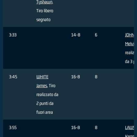
Tyshawn
,
Tiro libero
segnato
3:33
14-8
6
JOHN
Melvin
realizz
da 3 p
3:45
WHITE
16-8
8
James
, Tiro
realizzato da
2 punti da
fuori area
3:55
16-8
8
LAWS
Kenny