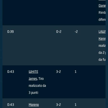
Dane
,
Rimba
difens
0:39
0-2
-2
LAWS
Kenny
realizz
da 2 p
da fuor
0:43
WHITE
3-2
1
James
, Tiro
realizzato da
3 punti
0:43
Moreno
3-2
1