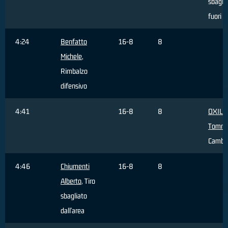
sbagli
fuori a
4:24
Benfatto
16-8
8
Michele
,
Rimbalzo
difensivo
4:41
16-8
8
OXILI
Tomm
Cambi
4:46
Chiumenti
16-8
8
Alberto
, Tiro
sbagliato
dall'area