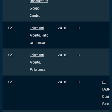
Bonaventura
Giorgio
,
Cambio
7:23
Chiumenti
24-16
8
Alberto
, Fallo
commesso
7:23
Chiumenti
24-16
8
Alberto
,
Palla persa
7:23
24-16
8
DE
LAURE
Quirin
Fallo s