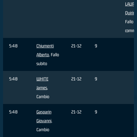
LAURE
Quirin
Fallo
comme
5:48
Chiumenti
21-12
9
Alberto
, Fallo
subito
5:48
WHITE
21-12
9
James
,
Cambio
5:48
Gasparin
21-12
9
Giovanni
,
Cambio