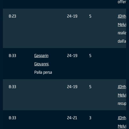
offens
8:23
24-19
5
JOHN
Melvin
realizz
dall'ar
8:33
Gasparin
24-19
5
Giovanni
,
Palla persa
8:33
24-19
5
JOHN
Melvin
recupe
8:33
24-21
3
JOHN
Melvin