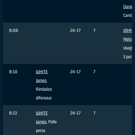
Daniel
,
Cambi
8:08
24-17
7
JOHN
Melvin
sbagli
3 punti
8:10
WHITE
24-17
7
James
,
Rimbalzo
difensivo
8:13
WHITE
24-17
7
James
, Palla
persa