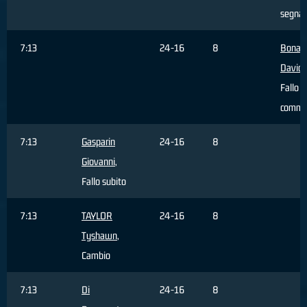
segna
7:13
24-16
8
Bonaci
David
Fallo
comme
7:13
Gasparin
24-16
8
Giovanni
,
Fallo subito
7:13
TAYLOR
24-16
8
Tyshawn
,
Cambio
7:13
Di
24-16
8