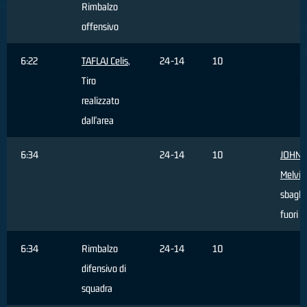
Rimbalzo
offensivo
6:22
TAFLAJ Celis
,
24-14
10
Tiro
realizzato
dall'area
6:34
24-14
10
JOHN
Melvin
sbagli
fuori a
6:34
Rimbalzo
24-14
10
difensivo di
squadra