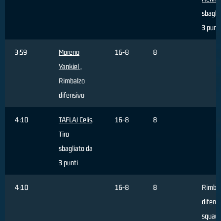
sbagli
3 punti
3:59
Moreno
16-8
8
Yankiel
,
Rimbalzo
difensivo
4:10
TAFLAJ Celis
,
16-8
8
Tiro
sbagliato da
3 punti
4:10
16-8
8
Rimba
difensi
squadr