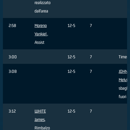
realizzato
dall'area
2:58
Moreno
12-5
7
Yankiel
,
Assist
3:00
12-5
7
Timeo
3:08
12-5
7
JOHN
Melvin
sbagli
fuori a
3:12
WHITE
12-5
7
James
,
Rimbalzo