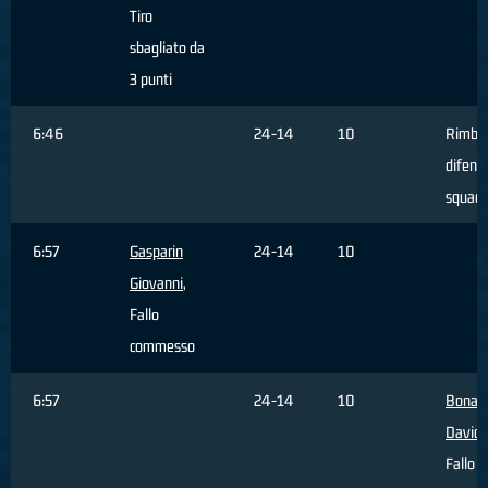
Tiro
sbagliato da
3 punti
6:46
24-14
10
Rimba
difensi
squadr
6:57
Gasparin
24-14
10
Giovanni
,
Fallo
commesso
6:57
24-14
10
Bonaci
David
Fallo s