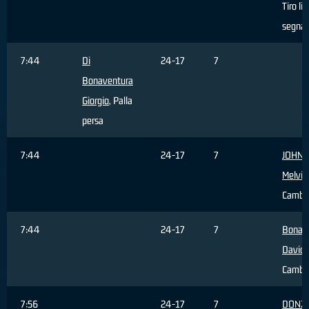
Tiro li
segna
7:44
Di
24-17
7
Bonaventura
Giorgio
, Palla
persa
7:44
24-17
7
JOHN
Melvin
Cambi
7:44
24-17
7
Bonaci
David
Cambi
7:56
24-17
7
DONZE