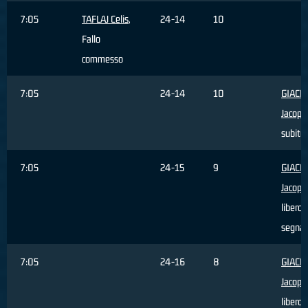
7:05
TAFLAJ Celis
,
24-14
10
Fallo
commesso
7:05
24-14
10
GIACH
Jacopo
subito
7:05
24-15
9
GIACH
Jacopo
libero
segna
7:05
24-16
8
GIACH
Jacopo
libero