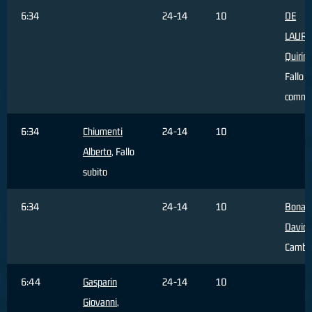
6:34
24-14
10
DE
LAURE
Quirin
Fallo
comme
6:34
Chiumenti
24-14
10
Alberto
, Fallo
subito
6:34
24-14
10
Bonaci
David
Cambi
6:44
Gasparin
24-14
10
Giovanni
,