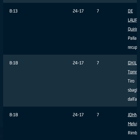
8:13
24-17
7
DE
LAURE
Quirin
Palla
recupe
8:18
24-17
7
OXILI
Tomm
Tiro
sbagli
dall'ar
8:18
24-17
7
JOHN
Melvin
Rimba