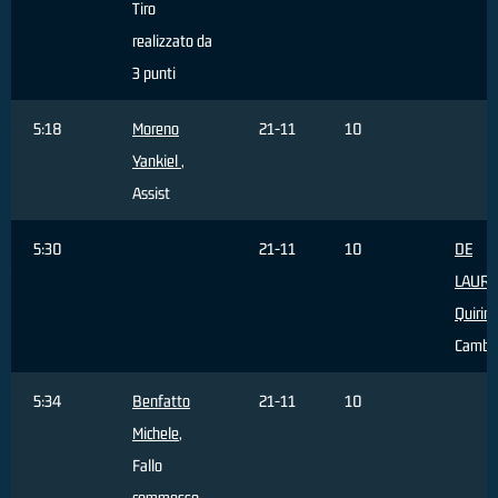
Tiro
realizzato da
3 punti
5:18
Moreno
21-11
10
Yankiel
,
Assist
5:30
21-11
10
DE
LAURE
Quirin
Cambi
5:34
Benfatto
21-11
10
Michele
,
Fallo
commesso