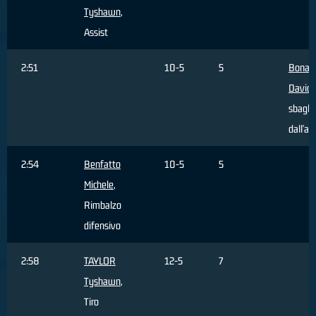
Tyshawn
,
Assist
2:51
10-5
5
Bonaci
David
sbagli
dall'ar
2:54
Benfatto
10-5
5
Michele
,
Rimbalzo
difensivo
2:58
TAYLOR
12-5
7
Tyshawn
,
Tiro