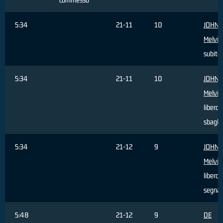
5:34
21-11
10
JOHN
Melvin
subito
5:34
21-11
10
JOHN
Melvin
libero
sbagli
5:34
21-12
9
JOHN
Melvin
libero
segna
5:48
21-12
9
DE