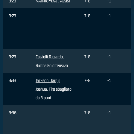
3:23
NAIMI&Yuval
, Assist
7-8
-1
3:23
7-8
-1
3:23
Castelli Riccardo
,
7-8
-1
Rimbalzo difensivo
3:33
Jackson Darryl
7-8
-1
Joshua
, Tiro sbagliato
da 3 punti
3:36
7-8
-1