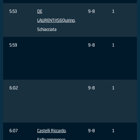
5:53
DE
9-8
1
LAURENTIIS&Quirino
,
Schiacciata
5:59
9-8
1
6:02
9-8
1
6:07
Castelli Riccardo
,
9-8
1
Fallo commesso