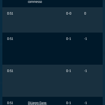
commesso
0:51
0-0
0
0:51
0-1
-1
0:51
0-1
-1
0:51
DiLiegro Dane
,
0-1
-1