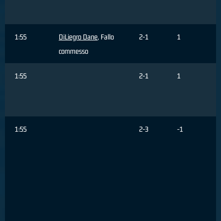
1:55
DiLiegro Dane
, Fallo
2-1
1
commesso
1:55
2-1
1
1:55
2-3
-1