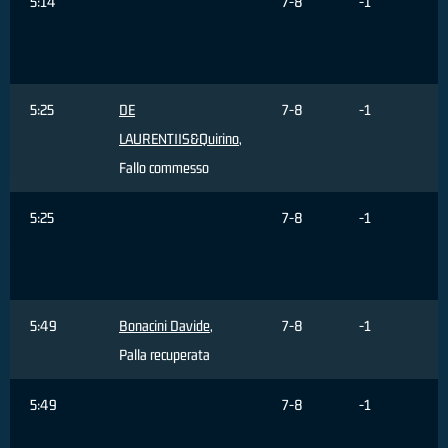
5:14
7-8
-1
5:25
DE
7-8
-1
LAURENTIIS&Quirino
,
Fallo commesso
5:25
7-8
-1
5:49
Bonacini Davide
,
7-8
-1
Palla recuperata
5:49
7-8
-1