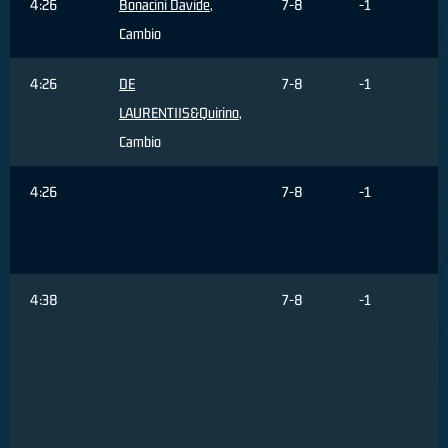
4:26
Bonacini Davide
,
7-8
-1
Cambio
4:26
DE
7-8
-1
LAURENTIIS&Quirino
,
Cambio
4:26
7-8
-1
4:38
7-8
-1