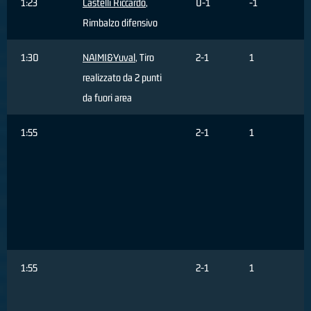
1:23
Castelli Riccardo
,
0-1
-1
Rimbalzo difensivo
1:30
NAIMI&Yuval
, Tiro
2-1
1
realizzato da 2 punti
da fuori area
1:55
2-1
1
1:55
2-1
1