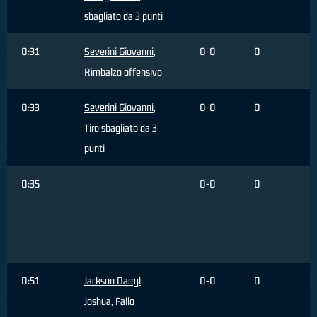
sbagliato da 3 punti
0:31
Severini Giovanni
,
0-0
0
Rimbalzo offensivo
0:33
Severini Giovanni
,
0-0
0
Tiro sbagliato da 3
punti
0:35
0-0
0
0:51
Jackson Darryl
0-0
0
Joshua
, Fallo