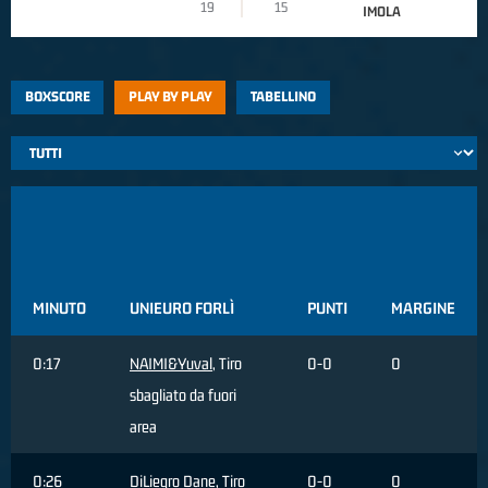
19
15
IMOLA
BOXSCORE
PLAY BY PLAY
TABELLINO
MINUTO
UNIEURO FORLÌ
PUNTI
MARGINE
0:17
NAIMI&Yuval
, Tiro
0-0
0
sbagliato da fuori
area
0:26
DiLiegro Dane
, Tiro
0-0
0