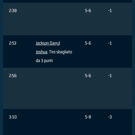
2:38
5-6
-1
2:53
Jackson Darryl
5-6
-1
Joshua
, Tiro sbagliato
da 3 punti
2:56
5-6
-1
3:10
5-8
-3