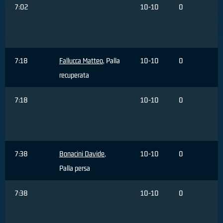
7:02
10-10
0
7:18
Fallucca Matteo
, Palla
10-10
0
recuperata
7:18
10-10
0
7:38
Bonacini Davide
,
10-10
0
Palla persa
7:38
10-10
0