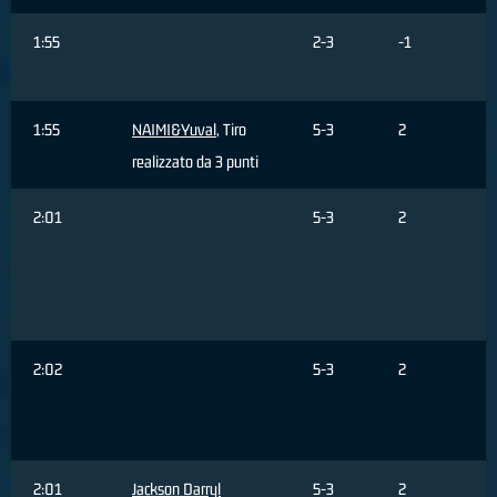
1:55
2-3
-1
1:55
NAIMI&Yuval
, Tiro
5-3
2
realizzato da 3 punti
2:01
5-3
2
2:02
5-3
2
2:01
Jackson Darryl
5-3
2