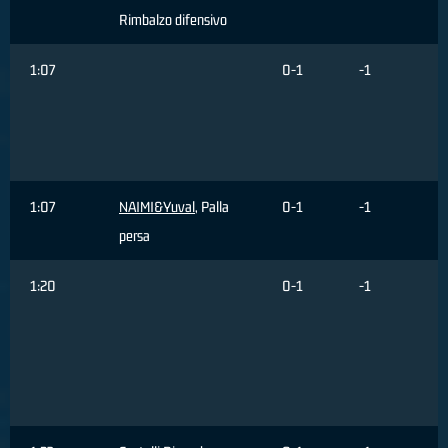
Rimbalzo difensivo
1:07
0-1
-1
1:07
NAIMI&Yuval
, Palla
0-1
-1
persa
1:20
0-1
-1