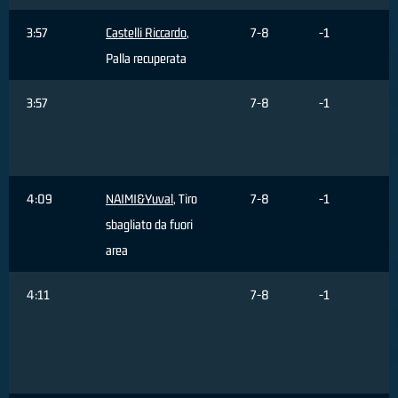
3:57
Castelli Riccardo
,
7-8
-1
Palla recuperata
3:57
7-8
-1
4:09
NAIMI&Yuval
, Tiro
7-8
-1
sbagliato da fuori
area
4:11
7-8
-1