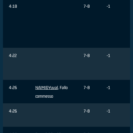
4:18
7-8
-1
4:22
7-8
-1
4:26
NAIMI&Yuval
, Fallo
7-8
-1
commesso
4:26
7-8
-1