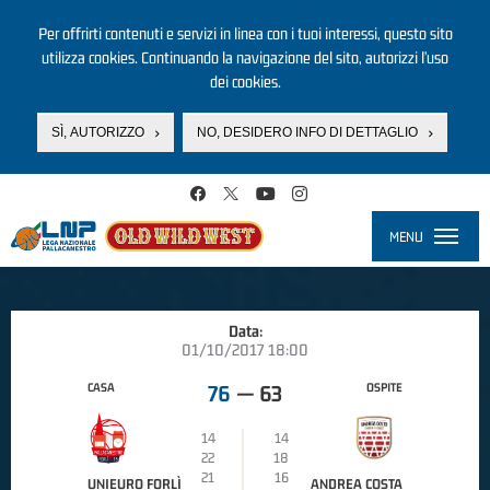
Per offrirti contenuti e servizi in linea con i tuoi interessi, questo sito
utilizza cookies. Continuando la navigazione del sito, autorizzi l’uso
dei cookies.
SÌ, AUTORIZZO
NO, DESIDERO INFO DI DETTAGLIO
Salta al contenuto principale
MENU
Toggle
navigati
Data:
01/10/2017 18:00
CASA
OSPITE
76
—
63
14
14
22
18
21
16
UNIEURO FORLÌ
ANDREA COSTA