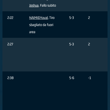
Joshua
, Fallo subito
2:22
NAIMI&Yuval
, Tiro
5-3
2
sbagliato da fuori
area
2:27
5-3
2
2:38
5-6
-1