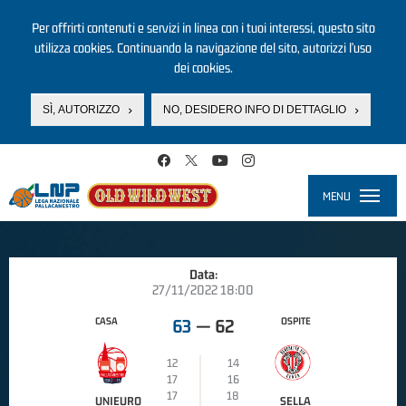
Per offrirti contenuti e servizi in linea con i tuoi interessi, questo sito
utilizza cookies. Continuando la navigazione del sito, autorizzi l’uso
dei cookies.
SÌ, AUTORIZZO
NO, DESIDERO INFO DI DETTAGLIO
Salta al contenuto principale
MENU
Toggle
navigati
Data:
27/11/2022 18:00
CASA
OSPITE
63
—
62
12
14
17
16
17
18
UNIEURO
SELLA