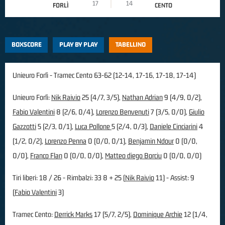
17
14
FORLÌ
CENTO
BOXSCORE
PLAY BY PLAY
TABELLINO
Unieuro Forlì - Tramec Cento 63-62 (12-14, 17-16, 17-18, 17-14)
Unieuro Forlì:
Nik Raivio
25 (4/7, 3/5),
Nathan Adrian
9 (4/9, 0/2),
Fabio Valentini
8 (2/6, 0/4),
Lorenzo Benvenuti
7 (3/5, 0/0),
Giulio
Gazzotti
5 (2/3, 0/1),
Luca Pollone
5 (2/4, 0/3),
Daniele Cinciarini
4
(1/2, 0/2),
Lorenzo Penna
0 (0/0, 0/1),
Benjamin Ndour
0 (0/0,
0/0),
Franco Flan
0 (0/0, 0/0),
Matteo diego Borciu
0 (0/0, 0/0)
Tiri liberi: 18 / 26 - Rimbalzi: 33 8 + 25 (
Nik Raivio
11) - Assist: 9
(
Fabio Valentini
3)
Tramec Cento:
Derrick Marks
17 (5/7, 2/5),
Dominique Archie
12 (1/4,