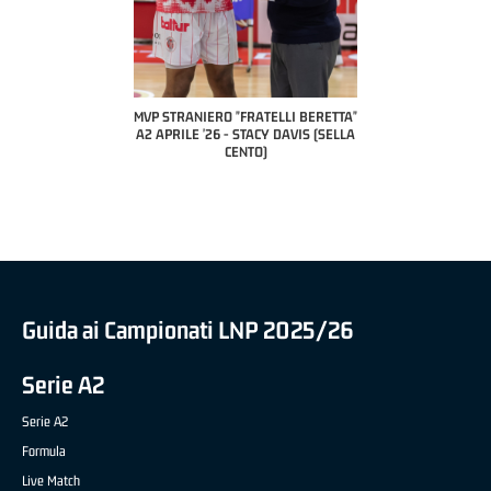
COAC
P
MVP STRANIERO "FRATELLI BERETTA"
MVP "FRATELLI BERETTA" SAMUEL
A2 APRILE '26 - STACY DAVIS (SELLA
DILAS B NAZIONALE APRILE '26 -
CENTO)
MARCO RESTELLI (TAV TREVIGLIO
BRIANZA BASKET)
Guida ai Campionati LNP 2025/26
Serie A2
Serie A2
Formula
Live Match