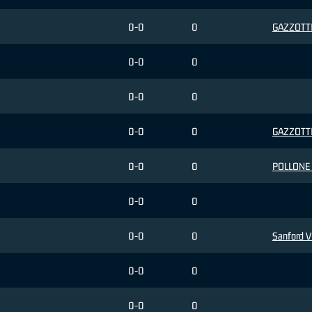
0-0
0
GAZZOTTI 
0-0
0
0-0
0
0-0
0
GAZZOTTI 
0-0
0
POLLONE 
0-0
0
0-0
0
Sanford V
0-0
0
0-0
0