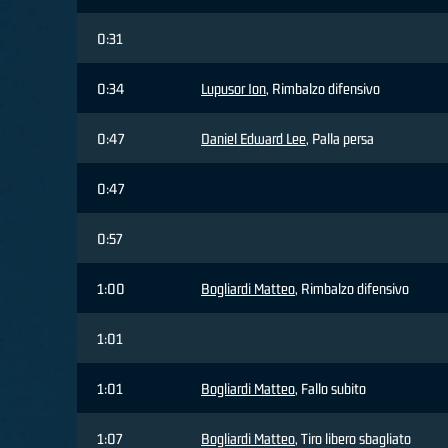
0:31
0:34
Lupusor Ion
, Rimbalzo difensivo
0:47
Daniel Edward Lee
, Palla persa
0:47
0:57
1:00
Bogliardi Matteo
, Rimbalzo difensivo
1:01
1:01
Bogliardi Matteo
, Fallo subito
1:07
Bogliardi Matteo
, Tiro libero sbagliato