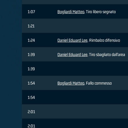
1:07
Bogliardi Matteo
, Tiro libero segnato
1:21
1:24
Daniel Edward Lee
, Rimbalzo difensivo
1:39
Daniel Edward Lee
, Tiro sbagliato dall'area
1:39
1:54
Bogliardi Matteo
, Fallo commesso
1:54
2:01
2:01