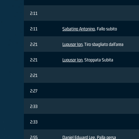
2:11
2:11
Sabatino Antonino
, Fallo subito
2:21
Lupusor Ion
, Tiro sbagliato dall'area
2:21
Lupusor Ion
, Stoppata Subita
2:21
2:27
2:33
2:33
2:55
Daniel Edward Lee
, Palla persa