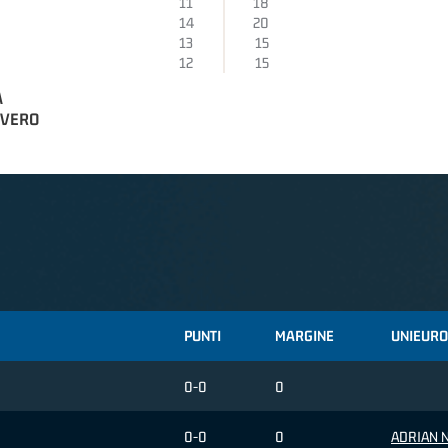
11
18
14
20
13
15
12
15
A
EVERO
PUNTI
MARGINE
UNIEURO
0-0
0
0-0
0
ADRIAN N