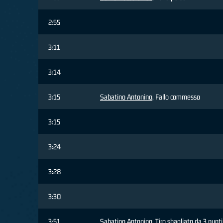
2:55
3:11
3:14
3:15
Sabatino Antonino
, Fallo commesso
3:15
3:24
3:28
3:30
3:51
Sabatino Antonino
, Tiro sbagliato da 3 punti