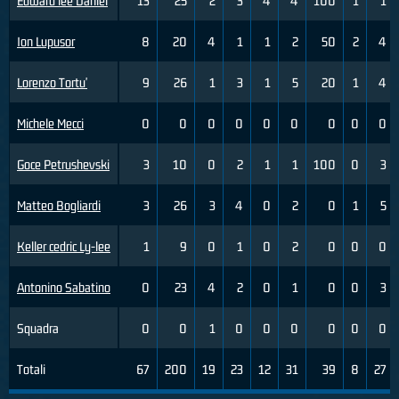
Edward lee Daniel
13
25
2
3
4
4
100
1
1
Ion Lupusor
8
20
4
1
1
2
50
2
4
Lorenzo Tortu'
9
26
1
3
1
5
20
1
4
Michele Mecci
0
0
0
0
0
0
0
0
0
Goce Petrushevski
3
10
0
2
1
1
100
0
3
Matteo Bogliardi
3
26
3
4
0
2
0
1
5
Keller cedric Ly-lee
1
9
0
1
0
2
0
0
0
Antonino Sabatino
0
23
4
2
0
1
0
0
3
Squadra
0
0
1
0
0
0
0
0
0
Totali
67
200
19
23
12
31
39
8
27