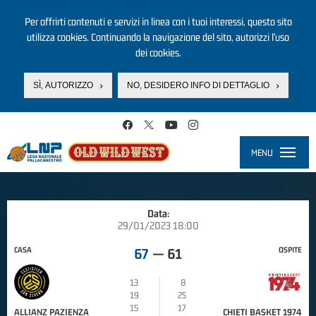
Per offrirti contenuti e servizi in linea con i tuoi interessi, questo sito
utilizza cookies. Continuando la navigazione del sito, autorizzi l’uso
dei cookies.
SÌ, AUTORIZZO
NO, DESIDERO INFO DI DETTAGLIO
Salta al contenuto principale
MENU
Toggle
navigati
Data:
29/01/2023 18:00
CASA
OSPITE
67
—
61
13
8
19
25
15
17
ALLIANZ PAZIENZA
CHIETI BASKET 1974