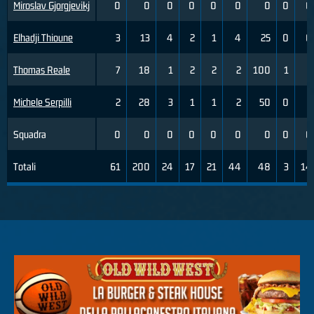
Miroslav Gjorgjevikj
0
0
0
0
0
0
0
0
0
Elhadji Thioune
3
13
4
2
1
4
25
0
0
Thomas Reale
7
18
1
2
2
2
100
1
1
Michele Serpilli
2
28
3
1
1
2
50
0
1
Squadra
0
0
0
0
0
0
0
0
0
Totali
61
200
24
17
21
44
48
3
14