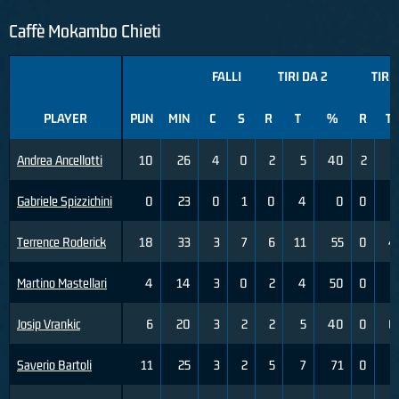
Caffè Mokambo Chieti
FALLI
TIRI DA 2
TIRI 
PLAYER
PUN
MIN
C
S
R
T
%
R
T
Andrea Ancellotti
10
26
4
0
2
5
40
2
3
Gabriele Spizzichini
0
23
0
1
0
4
0
0
1
Terrence Roderick
18
33
3
7
6
11
55
0
4
Martino Mastellari
4
14
3
0
2
4
50
0
2
Josip Vrankic
6
20
3
2
2
5
40
0
0
Saverio Bartoli
11
25
3
2
5
7
71
0
2