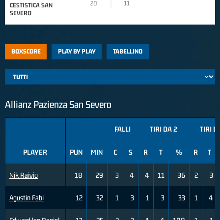
20
11
CESTISTICA SAN
SEVERO
BOXSCORE
PLAY BY PLAY
TABELLINO
Allianz Pazienza San Severo
FALLI
TIRI DA 2
TIRI D
PLAYER
PUN
MIN
C
S
R
T
%
R
T
Nik Raivio
18
29
3
4
4
11
36
2
3
Agustin Fabi
12
32
1
3
1
3
33
1
4