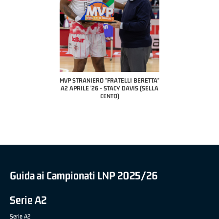
 "FRATELLI BERETTA"
MVP STRANIERO "FRATELLI BERETTA"
MVP "FRATELLI BER
6 - LUCA CESANA (UEB
A2 APRILE '26 - STACY DAVIS (SELLA
DILAS B NAZIONALE 
CO CIVIDALE)
CENTO)
MARCO RESTELLI (T
BRIANZA BA
Guida ai Campionati LNP 2025/26
Serie A2
Serie A2