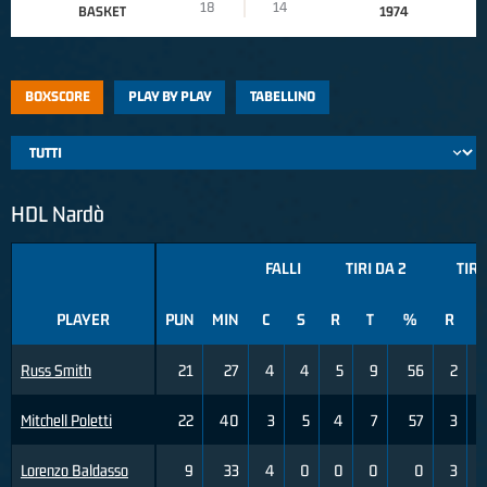
18
14
BASKET
1974
BOXSCORE
PLAY BY PLAY
TABELLINO
HDL Nardò
FALLI
TIRI DA 2
TIRI
PLAYER
PUN
MIN
C
S
R
T
%
R
Russ Smith
21
27
4
4
5
9
56
2
Mitchell Poletti
22
40
3
5
4
7
57
3
Lorenzo Baldasso
9
33
4
0
0
0
0
3
1