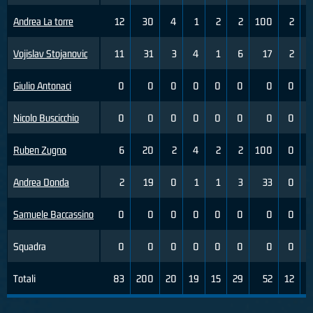
Andrea La torre
12
30
4
1
2
2
100
2
Vojislav Stojanovic
11
31
3
4
1
6
17
2
Giulio Antonaci
0
0
0
0
0
0
0
0
Nicolo Buscicchio
0
0
0
0
0
0
0
0
Ruben Zugno
6
20
2
4
2
2
100
0
Andrea Donda
2
19
0
1
1
3
33
0
Samuele Baccassino
0
0
0
0
0
0
0
0
Squadra
0
0
0
0
0
0
0
0
Totali
83
200
20
19
15
29
52
12
3