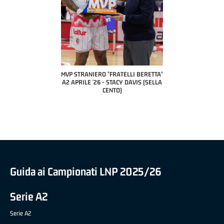
COACH OF T
A2 APR
PILLAST
TRANIERO "FRATELLI BERETTA"
MVP "FRATELLI BERETTA" SAMUEL
RILE '26 - STACY DAVIS (SELLA
DILAS B NAZIONALE APRILE '26 -
CENTO)
MARCO RESTELLI (TAV TREVIGLIO
BRIANZA BASKET)
Guida ai Campionati LNP 2025/26
Serie A2
Serie A2