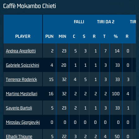
Caffè Mokambo Chieti
FALLI
TIRI DA 2
TIRI
PLAYER
PUN
MIN
C
S
R
T
%
R
T
Andrea Ancellotti
2
23
5
3
1
7
14
0
Gabriele Spizzichini
4
20
1
1
1
3
33
0
Terrence Roderick
15
32
4
5
1
3
33
3
Martino Mastellari
16
32
2
2
2
2
100
4
Saverio Bartoli
5
23
2
1
1
3
33
1
Miroslav Gjorgjevikj
0
0
0
0
0
0
0
0
Elhadji Thioune
5
22
3
2
2
4
50
0