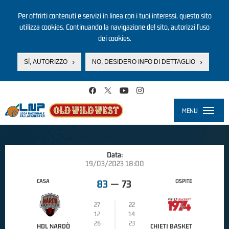
Per offrirti contenuti e servizi in linea con i tuoi interessi, questo sito
utilizza cookies. Continuando la navigazione del sito, autorizzi l’uso
dei cookies.
SÌ, AUTORIZZO
NO, DESIDERO INFO DI DETTAGLIO
Salta al contenuto principale
MENU
Toggle
navigati
Data:
19/03/2023 18:00
CASA
OSPITE
83
—
73
27
22
12
14
26
23
HDL NARDÒ
CHIETI BASKET