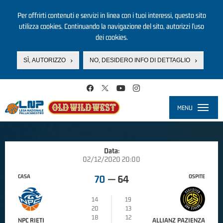
Per offrirti contenuti e servizi in linea con i tuoi interessi, questo sito
utilizza cookies. Continuando la navigazione del sito, autorizzi l’uso
dei cookies.
SÌ, AUTORIZZO
NO, DESIDERO INFO DI DETTAGLIO
Salta al contenuto principale
MENU
Toggle
navigati
Data:
02/12/2020 20:00
CASA
OSPITE
70
—
64
14
19
20
13
18
12
NPC RIETI
ALLIANZ PAZIENZA