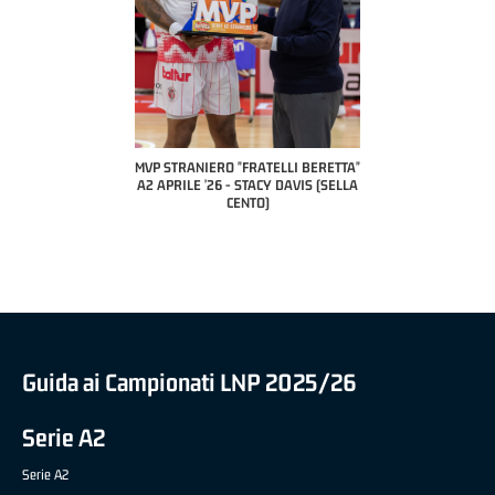
 "FRATELLI BERETTA"
MVP STRANIERO "FRATELLI BERETTA"
MVP "FRATELLI BER
6 - LUCA CESANA (UEB
A2 APRILE '26 - STACY DAVIS (SELLA
DILAS B NAZIONALE 
CO CIVIDALE)
CENTO)
MARCO RESTELLI (T
BRIANZA BA
Guida ai Campionati LNP 2025/26
Serie A2
Serie A2