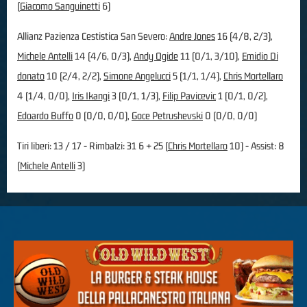
(
Giacomo Sanguinetti
6)
Allianz Pazienza Cestistica San Severo:
Andre Jones
16 (4/8, 2/3),
Michele Antelli
14 (4/6, 0/3),
Andy Ogide
11 (0/1, 3/10),
Emidio Di
donato
10 (2/4, 2/2),
Simone Angelucci
5 (1/1, 1/4),
Chris Mortellaro
4 (1/4, 0/0),
Iris Ikangi
3 (0/1, 1/3),
Filip Pavicevic
1 (0/1, 0/2),
Edoardo Buffo
0 (0/0, 0/0),
Goce Petrushevski
0 (0/0, 0/0)
Tiri liberi: 13 / 17 - Rimbalzi: 31 6 + 25 (
Chris Mortellaro
10) - Assist: 8
(
Michele Antelli
3)