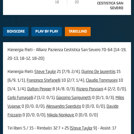
18
20
CESTISTICA SAN
SEVERO
BOXSCORE
PLAY BY PLAY
TABELLINO
Kienergia Rieti - Allianz Pazienza Cestistica San Severo 70-64 (14-19,
20-13, 18-12, 18-20)
Kienergia Rieti:
Steve Taylor
21 (7/9, 2/4),
Quirino De laurentiis
15
(6/9, 1/1),
Francesco Stefanelli
10 (2/7, 1/4),
Claudio Tommasini
10
(3/4, 1/4),
Dalton Pepper
8 (4/8, 0/3),
Riziero Ponziani
4 (2/2, 0/0),
Carlo Fumagalli
2 (1/2, 0/1),
Giacomo Sanguinetti
0 (0/1, 0/3),
Milos
Vujanac
0 (0/0, 0/0),
Alessandro Sperduto
0 (0/0, 0/0),
Davide
Frizzarin
0 (0/0, 0/0),
Nikola Nonkovic
0 (0/0, 0/0)
Tiri liberi: 5 / 15 - Rimbalzi: 32 7 + 25 (
Steve Taylor
9) - Assist: 17