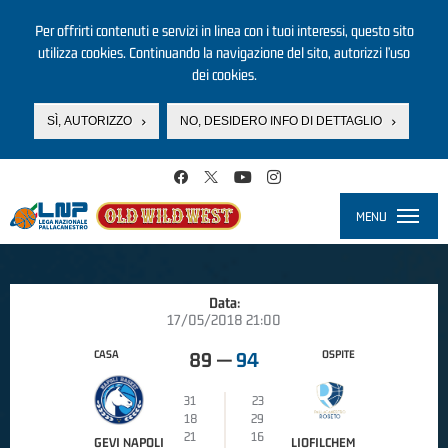
Per offrirti contenuti e servizi in linea con i tuoi interessi, questo sito
utilizza cookies. Continuando la navigazione del sito, autorizzi l’uso
dei cookies.
SÌ, AUTORIZZO
NO, DESIDERO INFO DI DETTAGLIO
Salta al contenuto principale
MENU
Toggle
navigati
Data:
17/05/2018 21:00
CASA
OSPITE
89
—
94
31
23
18
29
21
16
GEVI NAPOLI
LIOFILCHEM