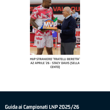
COACH OF THE M
A2 APRILE 
PILLASTRINI
CIV
IERO "FRATELLI BERETTA"
MVP "FRATELLI BERETTA" SAMUEL
 '26 - STACY DAVIS (SELLA
DILAS B NAZIONALE APRILE '26 -
CENTO)
MARCO RESTELLI (TAV TREVIGLIO
BRIANZA BASKET)
Guida ai Campionati LNP 2025/26