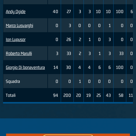
Andy Ogide
40
27
3
3
10
10
100
6
Marco Lusvarghi
0
3
0
0
0
1
0
0
Ion Lupusor
0
26
2
1
0
3
0
0
Roberto Marulli
3
33
2
3
1
3
33
0
Giorgio Di bonaventura
14
30
4
4
6
6
100
0
Squadra
0
0
1
0
0
0
0
0
Totali
94
200
20
19
25
43
58
11