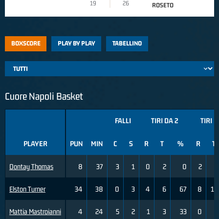
19
26
ROSETO
BOXSCORE
PLAY BY PLAY
TABELLINO
Cuore Napoli Basket
FALLI
TIRI DA 2
TIRI D
PLAYER
PUN
MIN
C
S
R
T
%
R
T
Dontay Thomas
8
37
3
1
0
2
0
2
6
Elston Turner
34
38
0
3
4
6
67
8
13
Mattia Mastroianni
4
24
5
2
1
3
33
0
3