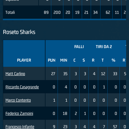
Totali
89
200
20
19
21
34
62
11
26
Roseto Sharks
FALLI
TIRI DA 2
TI
PLAYER
PUN
MIN
C
S
R
T
%
R
Matt Carlino
27
35
3
3
4
12
33
5
Riccardo Casagrande
0
4
0
0
0
1
0
0
Marco Contento
1
1
0
0
0
0
0
0
Federico Zampini
0
18
2
1
0
0
0
0
Francesco Infante
9
23
3
4
4
7
57
0