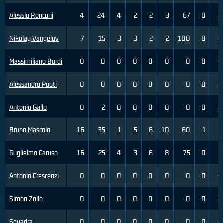
Alessio Ronconi
4
24
4
2
2
3
67
0
0
Nikolay Vangelov
7
15
3
3
2
2
100
0
0
Massimiliano Bordi
0
0
0
0
0
0
0
0
0
Alessandro Puoti
0
0
0
0
0
0
0
0
0
Antonio Gallo
0
2
0
0
0
0
0
0
0
Bruno Mascolo
16
35
1
5
6
10
60
1
3
Guglielmo Caruso
16
25
4
3
6
8
75
0
1
Antonio Crescenzi
0
0
0
0
0
0
0
0
0
Simon Zollo
0
0
0
0
0
0
0
0
0
Squadra
0
0
0
0
0
0
0
0
0