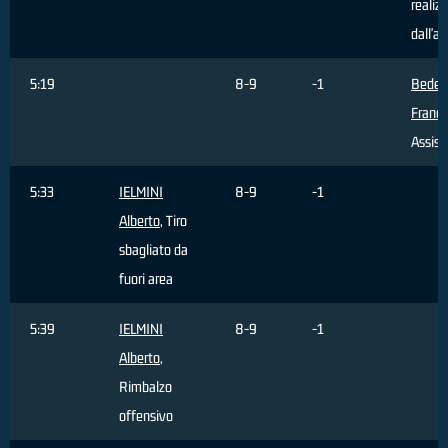
realiz
dall'ar
5:19
8-9
-1
Bedett
France
Assist
5:33
IELMINI
8-9
-1
Alberto
, Tiro
sbagliato da
fuori area
5:39
IELMINI
8-9
-1
Alberto
,
Rimbalzo
offensivo