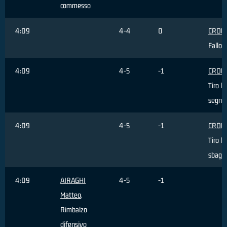
commesso
4:09
4-4
0
CROW 
Fallo 
4:09
4-5
-1
CROW 
Tiro li
segna
4:09
4-5
-1
CROW 
Tiro li
sbagli
4:09
AIRAGHI
4-5
-1
Matteo
,
Rimbalzo
difensivo