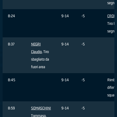
segna
8:24
9-14
-5
CROW 
Tiro li
segna
8:37
NEGRI
9-14
-5
Claudio
, Tiro
sbagliato da
fuori area
8:45
9-14
-5
Rimba
difens
squad
8:59
SOMASCHINI
9-14
-5
Tommaso
,