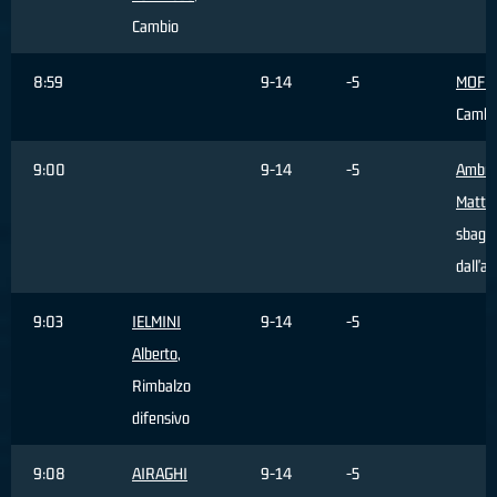
Cambio
8:59
9-14
-5
MOFFA
Cambi
9:00
9-14
-5
Ambro
Matte
sbagli
dall'ar
9:03
IELMINI
9-14
-5
Alberto
,
Rimbalzo
difensivo
9:08
AIRAGHI
9-14
-5