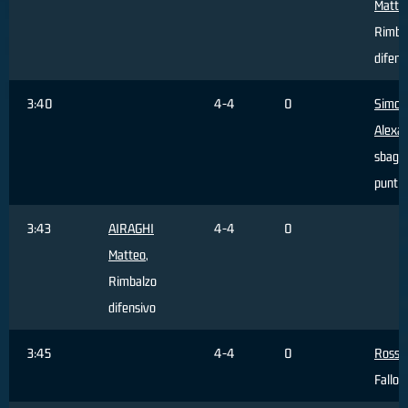
Matte
Rimba
difens
3:40
4-4
0
Simonc
Alexa
sbagli
punti
3:43
AIRAGHI
4-4
0
Matteo
,
Rimbalzo
difensivo
3:45
4-4
0
Rossi 
Fallo