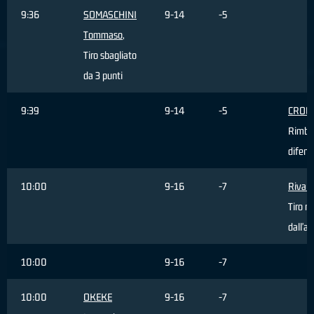
9:36
SOMASCHINI
9-14
-5
Tommaso
,
Tiro sbagliato
da 3 punti
9:39
9-14
-5
CROW 
Rimba
difens
10:00
9-16
-7
Rivali
Tiro re
dall'ar
10:00
9-16
-7
10:00
OKEKE
9-16
-7