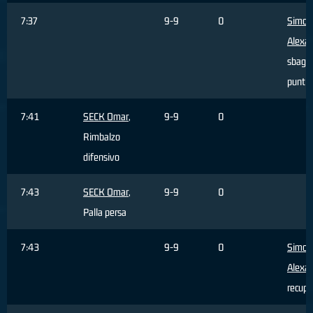
7:37
9-9
0
Simonc
Alexa
sbagli
punti
7:41
SECK Omar
,
9-9
0
Rimbalzo
difensivo
7:43
SECK Omar
,
9-9
0
Palla persa
7:43
9-9
0
Simonc
Alexa
recupe