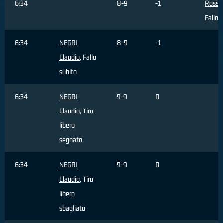
6:34
8-9
-1
Rossi 
Fallo
6:34
NEGRI
8-9
-1
Claudio
, Fallo
subito
6:34
NEGRI
9-9
0
Claudio
, Tiro
libero
segnato
6:34
NEGRI
9-9
0
Claudio
, Tiro
libero
sbagliato