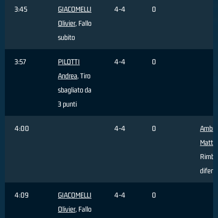
3:45
GIACOMELLI
4-4
0
Olivier
, Fallo
subito
3:57
PILOTTI
4-4
0
Andrea
, Tiro
sbagliato da
3 punti
4:00
4-4
0
Ambro
Matte
Rimba
difens
4:09
GIACOMELLI
4-4
0
Olivier
, Fallo