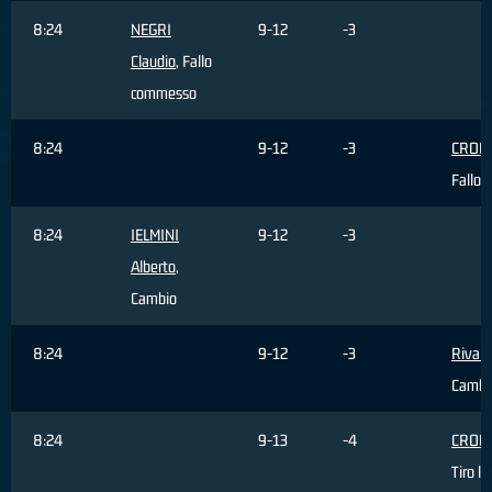
8:24
NEGRI
9-12
-3
Claudio
, Fallo
commesso
8:24
9-12
-3
CROW 
Fallo 
8:24
IELMINI
9-12
-3
Alberto
,
Cambio
8:24
9-12
-3
Rivali
Cambi
8:24
9-13
-4
CROW 
Tiro li