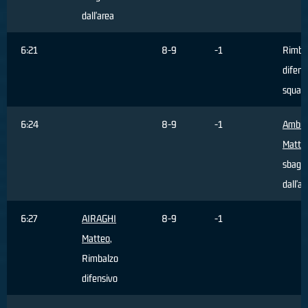
dall'area
6:21
8-9
-1
Rimba
difens
squad
6:24
8-9
-1
Ambro
Matte
sbagli
dall'ar
6:27
AIRAGHI
8-9
-1
Matteo
,
Rimbalzo
difensivo