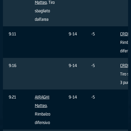
Matteo
, Tiro
sbagliato
dall'area
9:11
9-14
-5
CROW 
Rimba
difens
9:16
9-14
-5
CROW 
Tiro s
3 punt
9:21
AIRAGHI
9-14
-5
Matteo
,
Rimbalzo
difensivo