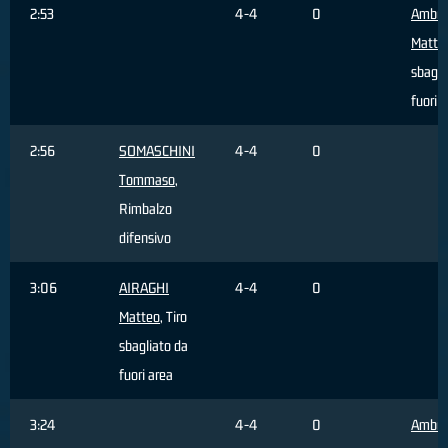
2:53
4-4
0
Ambro
Matte
sbagli
fuori 
2:56
SOMASCHINI
4-4
0
Tommaso
,
Rimbalzo
difensivo
3:06
AIRAGHI
4-4
0
Matteo
, Tiro
sbagliato da
fuori area
3:24
4-4
0
Ambro