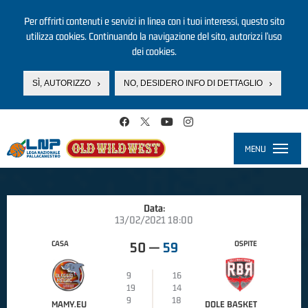
Per offrirti contenuti e servizi in linea con i tuoi interessi, questo sito
utilizza cookies. Continuando la navigazione del sito, autorizzi l’uso
dei cookies.
SÌ, AUTORIZZO
NO, DESIDERO INFO DI DETTAGLIO
Salta al contenuto principale
MENU
Toggle
navigati
Data:
13/02/2021 18:00
CASA
OSPITE
50
—
59
9
16
19
14
9
18
MAMY.EU
DOLE BASKET