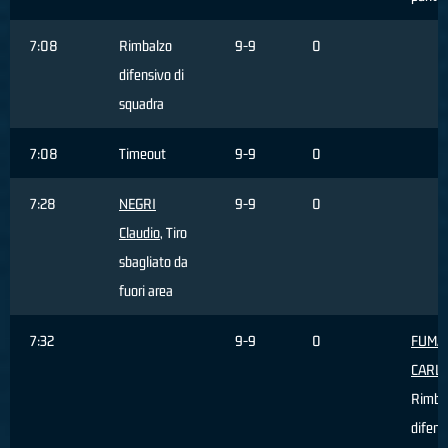
7:08
Rimbalzo
9-9
0
difensivo di
squadra
7:08
Timeout
9-9
0
7:28
NEGRI
9-9
0
Claudio
, Tiro
sbagliato da
fuori area
7:32
9-9
0
FUMAG
CARL
Rimba
difens