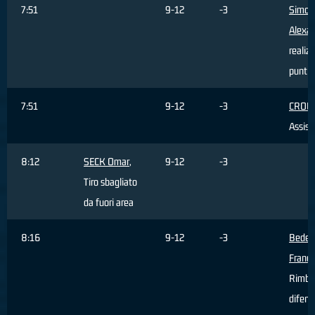
7:51
9-12
-3
Simonc
Alexa
realiz
punti
7:51
9-12
-3
CROW 
Assist
8:12
SECK Omar
,
9-12
-3
Tiro sbagliato
da fuori area
8:16
9-12
-3
Bedett
France
Rimba
difens