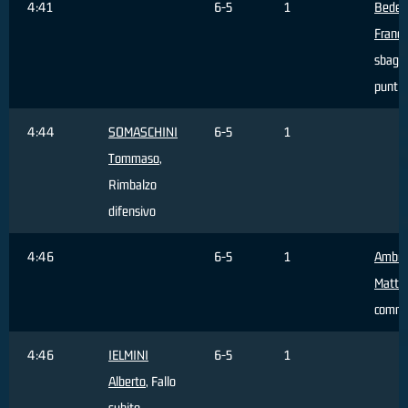
4:41
6-5
1
Bedett
France
sbagli
punti
4:44
SOMASCHINI
6-5
1
Tommaso
,
Rimbalzo
difensivo
4:46
6-5
1
Ambro
Matte
comm
4:46
IELMINI
6-5
1
Alberto
, Fallo
subito