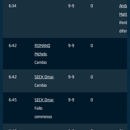
6:34
9-9
0
Ambro
Matte
Rimba
difens
6:42
ROMANO
9-9
0
Michele
,
Cambio
6:42
SECK Omar
,
9-9
0
Cambio
6:45
SECK Omar
,
9-9
0
Fallo
commesso