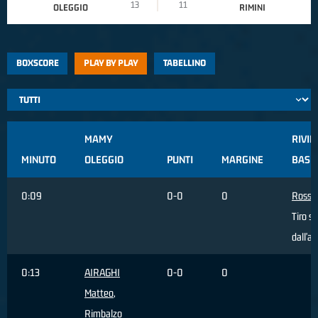
13
11
OLEGGIO
RIMINI
BOXSCORE
PLAY BY PLAY
TABELLINO
MAMY
RIVI
MINUTO
OLEGGIO
PUNTI
MARGINE
BASKE
0:09
0-0
0
Rossi 
Tiro s
dall'ar
0:13
AIRAGHI
0-0
0
Matteo
,
Rimbalzo