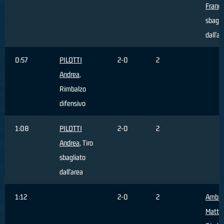
France
sbagli
dall'ar
0:57
PILOTTI
2-0
2
Andrea
,
Rimbalzo
difensivo
1:08
PILOTTI
2-0
2
Andrea
, Tiro
sbagliato
dall'area
1:12
2-0
2
Ambro
Matte