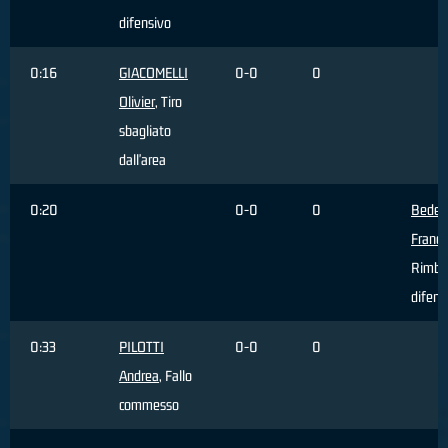
difensivo
0:16
GIACOMELLI
0-0
0
Olivier
, Tiro
sbagliato
dall'area
0:20
0-0
0
Bedett
France
Rimba
difens
0:33
PILOTTI
0-0
0
Andrea
, Fallo
commesso