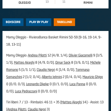
13
11
OLEGGIO
RIMINI
BOXSCORE
PLAY BY PLAY
TABELLINO
Mamy Oleggio - RivieraBanca Basket Rimini 50-59 (9-16, 19-14, 9-
18, 13-11)
Mamy Oleggio:
Andrea Pilotti
12 (4/8, 1/4),
Olivier Giacomelli
9 (3/5,
1/3),
Matteo Airaghi
8 (4/9, 0/0),
Omar Seck
8 (3/6, 0/1),
Michele
Romano
5 (1/3, 1/1),
Claudio Negri
4 (1/4, 0/0),
Tommaso
Somaschini
2 (1/2, 0/4),
Alberto Ielmini
2 (0/4, 0/4),
Maurizio Ghigo
0 (0/0, 0/3),
Leonardo Okeke
0 (0/1, 0/0),
Luca Panna
0 (0/0,
0/0),
Luca Pedrazzani
0 (0/0, 0/0)
Tiri liberi: 7 / 13 - Rimbalzi: 46 11 + 35 (
Matteo Airaghi
14) - Assist: 13
(
Andrea Pilotti
,
Claudio Negri
3)