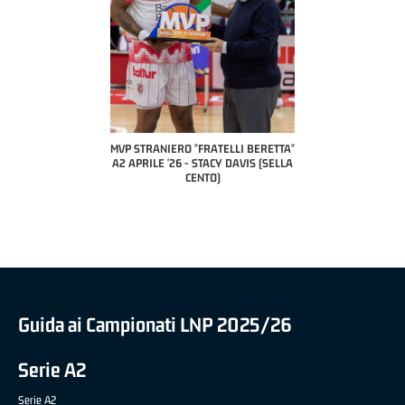
 "FRATELLI BERETTA"
MVP STRANIERO "FRATELLI BERETTA"
MVP "FRATELLI BER
6 - LUCA CESANA (UEB
A2 APRILE '26 - STACY DAVIS (SELLA
DILAS B NAZIONALE 
CO CIVIDALE)
CENTO)
MARCO RESTELLI (T
BRIANZA BA
Guida ai Campionati LNP 2025/26
Serie A2
Serie A2