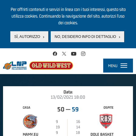
Per offrirti contenuti e servizi in linea con i tuoi interessi, questo sito
utilizza cookies. Continuando la navigazione del sito, autorizzi l’uso
dei cookies.
SÌ, AUTORIZZO
NO, DESIDERO INFO DI DETTAGLIO
Salta al contenuto principale
MENU
Toggle
navigati
Data:
13/02/2021 18:00
CASA
OSPITE
50
—
59
9
16
19
14
9
18
MAMY.EU
DOLE BASKET