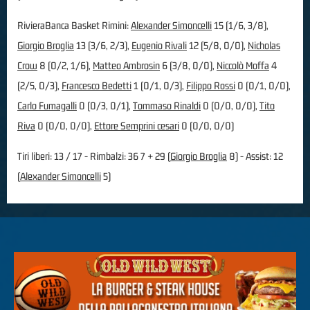
RivieraBanca Basket Rimini:
Alexander Simoncelli
15 (1/6, 3/8),
Giorgio Broglia
13 (3/6, 2/3),
Eugenio Rivali
12 (5/8, 0/0),
Nicholas
Crow
8 (0/2, 1/6),
Matteo Ambrosin
6 (3/8, 0/0),
Niccolò Moffa
4
(2/5, 0/3),
Francesco Bedetti
1 (0/1, 0/3),
Filippo Rossi
0 (0/1, 0/0),
Carlo Fumagalli
0 (0/3, 0/1),
Tommaso Rinaldi
0 (0/0, 0/0),
Tito
Riva
0 (0/0, 0/0),
Ettore Semprini cesari
0 (0/0, 0/0)
Tiri liberi: 13 / 17 - Rimbalzi: 36 7 + 29 (
Giorgio Broglia
8) - Assist: 12
(
Alexander Simoncelli
5)