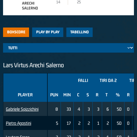
14
25
ARECHI
SALERNO
BOXSCORE
PLAY BY PLAY
TABELLINO
Lars Virtus Arechi Salerno
FALLI
TIRI DA 2
TIRI
PLAYER
PUN
MIN
C
S
R
T
%
R
Gabriele Spizzichini
8
33
4
3
3
6
50
0
Pietro Agostini
5
17
2
2
1
2
50
0