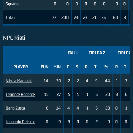
Squadra
0
0
0
0
0
0
0
0
Totali
77
200
23
23
21
35
60
3
2
NPC Rieti
FALLI
TIRI DA 2
TIRI DA 
PLAYER
PUN
MIN
C
S
R
T
%
R
T
Nikola Markovic
14
39
2
2
4
9
44
1
7
Terrence Roderick
15
27
5
5
1
5
20
3
6
Dario Zucca
6
14
4
4
1
5
20
0
1
Leonardo Del sole
0
9
3
0
0
2
0
0
0