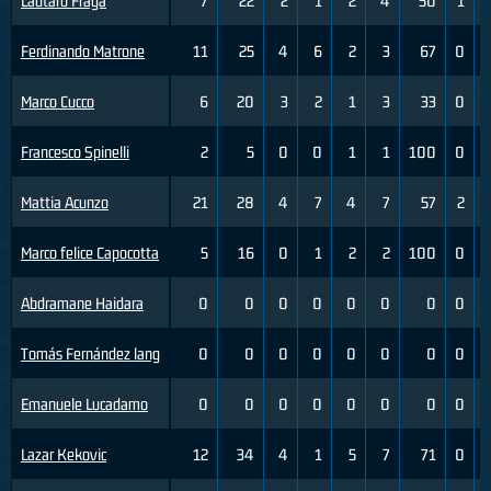
Lautaro Fraga
7
22
2
1
2
4
50
1
Ferdinando Matrone
11
25
4
6
2
3
67
0
Marco Cucco
6
20
3
2
1
3
33
0
Francesco Spinelli
2
5
0
0
1
1
100
0
Mattia Acunzo
21
28
4
7
4
7
57
2
Marco felice Capocotta
5
16
0
1
2
2
100
0
Abdramane Haidara
0
0
0
0
0
0
0
0
Tomás Fernández lang
0
0
0
0
0
0
0
0
Emanuele Lucadamo
0
0
0
0
0
0
0
0
Lazar Kekovic
12
34
4
1
5
7
71
0