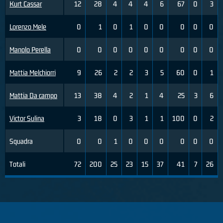
Kurt Cassar
12
28
4
4
4
6
67
0
3
Lorenzo Mele
0
1
0
1
0
0
0
0
0
Manolo Perella
0
0
0
0
0
0
0
0
0
Mattia Melchiorri
9
26
2
2
3
5
60
0
1
Mattia Da campo
13
38
4
2
1
4
25
3
6
Victor Sulina
3
18
0
3
1
1
100
0
2
Squadra
0
0
1
0
0
0
0
0
0
Totali
72
200
25
23
15
37
41
7
26