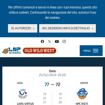
Per offrirti contenuti e servizi in linea con i tuoi interessi, questo sito
utilizza cookies. Continuando la navigazione del sito, autorizzi l’uso
dei cookies.
SÌ, AUTORIZZO
NO, DESIDERO INFO DI DETTAGLIO
Salta al contenuto principale
MENU
Toggle
navigati
Data:
25/02/2024 18:00
CASA
OSPITE
77
—
72
24
16
22
11
17
20
LARS VIRTUS
NPC RIETI