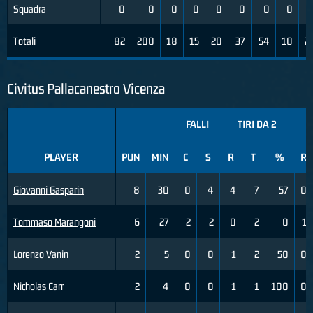
Squadra
0
0
0
0
0
0
0
0
Totali
82
200
18
15
20
37
54
10
2
Civitus Pallacanestro Vicenza
FALLI
TIRI DA 2
PLAYER
PUN
MIN
C
S
R
T
%
R
Giovanni Gasparin
8
30
0
4
4
7
57
0
Tommaso Marangoni
6
27
2
2
0
2
0
1
Lorenzo Vanin
2
5
0
0
1
2
50
0
Nicholas Carr
2
4
0
0
1
1
100
0