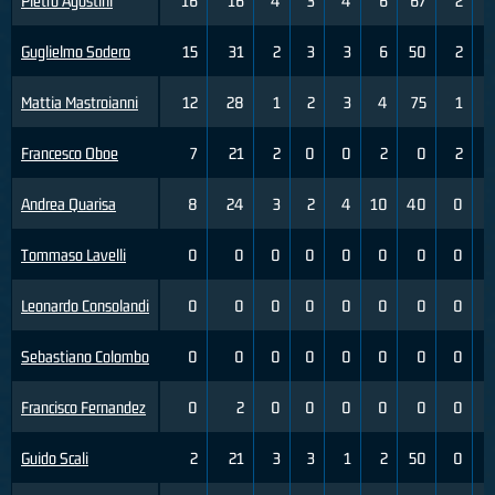
Pietro Agostini
16
16
4
3
4
6
67
2
Guglielmo Sodero
15
31
2
3
3
6
50
2
Mattia Mastroianni
12
28
1
2
3
4
75
1
Francesco Oboe
7
21
2
0
0
2
0
2
Andrea Quarisa
8
24
3
2
4
10
40
0
Tommaso Lavelli
0
0
0
0
0
0
0
0
Leonardo Consolandi
0
0
0
0
0
0
0
0
Sebastiano Colombo
0
0
0
0
0
0
0
0
Francisco Fernandez
0
2
0
0
0
0
0
0
Guido Scali
2
21
3
3
1
2
50
0