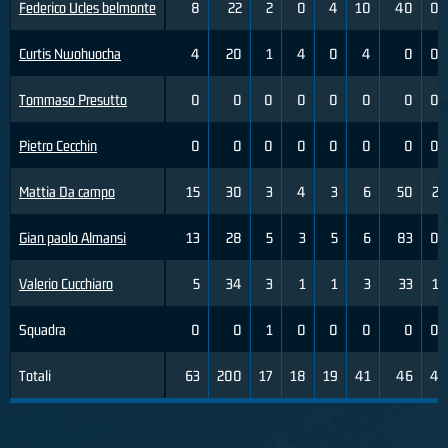
Federico Ucles belmonte
8
22
2
0
4
10
40
0
Curtis Nwohuocha
4
20
1
4
0
4
0
0
Tommaso Presutto
0
0
0
0
0
0
0
0
Pietro Cecchin
0
0
0
0
0
0
0
0
Mattia Da campo
15
30
3
4
3
6
50
2
Gian paolo Almansi
13
28
5
3
5
6
83
0
Valerio Cucchiaro
5
34
3
1
1
3
33
1
Squadra
0
0
1
0
0
0
0
0
Totali
63
200
17
18
19
41
46
4