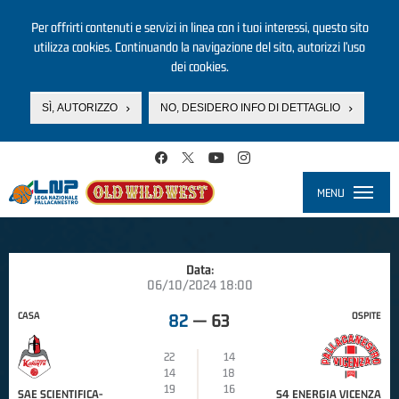
Per offrirti contenuti e servizi in linea con i tuoi interessi, questo sito
utilizza cookies. Continuando la navigazione del sito, autorizzi l’uso
dei cookies.
SÌ, AUTORIZZO
NO, DESIDERO INFO DI DETTAGLIO
Salta al contenuto principale
MENU
Toggle
navigati
Data:
06/10/2024 18:00
CASA
OSPITE
82
—
63
22
14
14
18
19
16
SAE SCIENTIFICA-
S4 ENERGIA VICENZA