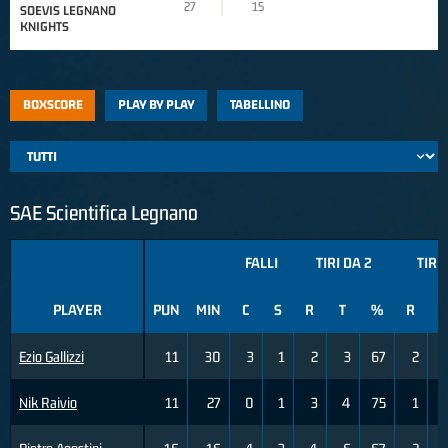
27
15
SOEVIS LEGNANO
KNIGHTS
BOXSCORE
PLAY BY PLAY
TABELLINO
SAE Scientifica Legnano
FALLI
TIRI DA 2
TIRI 
PLAYER
PUN
MIN
C
S
R
T
%
R
T
Ezio Gallizzi
11
30
3
1
2
3
67
2
Nik Raivio
11
27
0
1
3
4
75
1