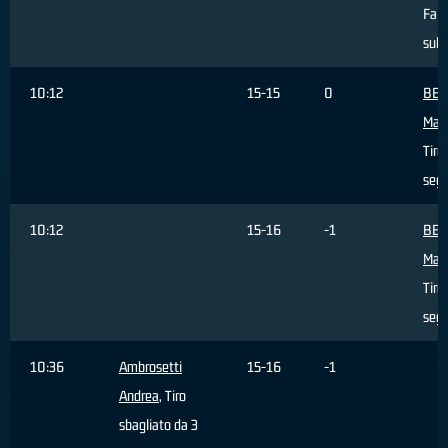
Fall
subi
10:12
15-15
0
BER
Mat
Tiro 
seg
10:12
15-16
-1
BER
Mat
Tiro 
seg
10:36
Ambrosetti
15-16
-1
Andrea
, Tiro
sbagliato da 3