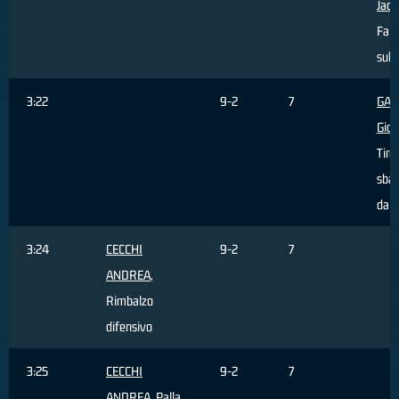
Jaco
Fall
subi
3:22
9-2
7
GAS
Giov
Tiro
sbag
dall
3:24
CECCHI
9-2
7
ANDREA
,
Rimbalzo
difensivo
3:25
CECCHI
9-2
7
ANDREA
, Palla