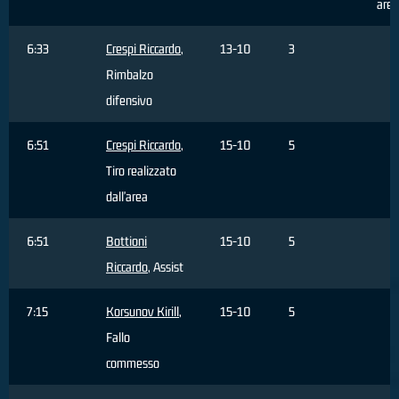
area
6:33
Crespi Riccardo
,
13-10
3
Rimbalzo
difensivo
6:51
Crespi Riccardo
,
15-10
5
Tiro realizzato
dall'area
6:51
Bottioni
15-10
5
Riccardo
, Assist
7:15
Korsunov Kirill
,
15-10
5
Fallo
commesso