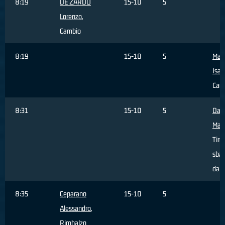
8:19
DE ZARDO
15-10
5
Lorenzo
,
Cambio
8:19
15-10
5
Mar
Isac
Cam
8:31
15-10
5
Da 
Matt
Tiro
sbag
dall
8:35
Ceparano
15-10
5
Alessandro
,
Rimbalzo