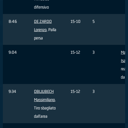
difensivo
8:46
DE ZARDO
15-10
5
Lorenzo
, Palla
persa
9:04
15-12
3
Mar
Isac
real
dall
9:34
OBLJUBECH
15-12
3
Massimiliano
,
Tiro sbagliato
dall'area