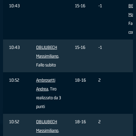
10:43
15-16
-1
BER
Mat
Fall
com
10:43
OBLJUBECH
15-16
-1
Massimiliano
,
Fallo subito
10:52
Ambrosetti
18-16
2
Andrea
, Tiro
realizzato da 3
punti
10:52
OBLJUBECH
18-16
2
Massimiliano
,