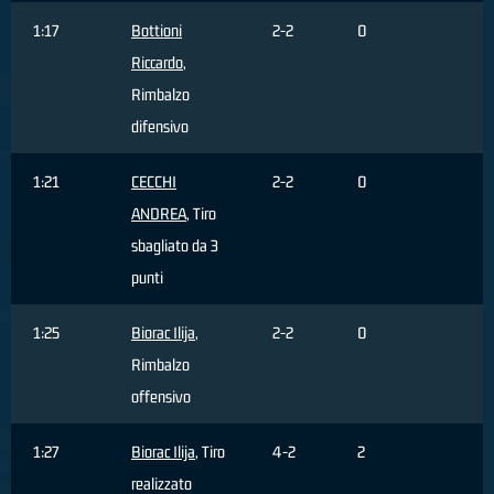
1:17
Bottioni
2-2
0
Riccardo
,
Rimbalzo
difensivo
1:21
CECCHI
2-2
0
ANDREA
, Tiro
sbagliato da 3
punti
1:25
Biorac Ilija
,
2-2
0
Rimbalzo
offensivo
1:27
Biorac Ilija
, Tiro
4-2
2
realizzato