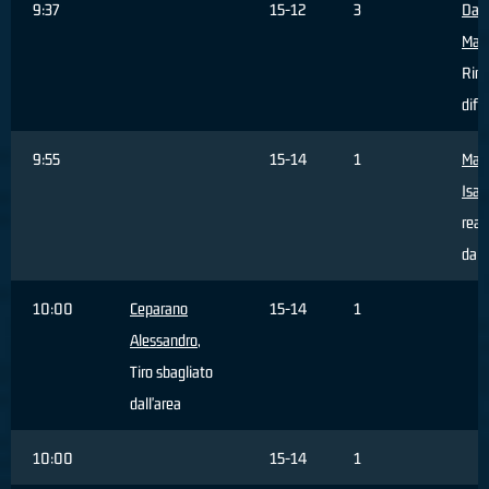
9:37
15-12
3
Da 
Matt
Rim
dife
9:55
15-14
1
Mar
Isac
real
dall
10:00
Ceparano
15-14
1
Alessandro
,
Tiro sbagliato
dall'area
10:00
15-14
1