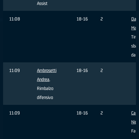
Assist
11:08
18-16
2
Da 
Matt
Tiro
sbag
dall
11:09
Ambrosetti
18-16
2
Andrea
,
Rimbalzo
difensivo
11:09
18-16
2
Carr
Nich
Fall