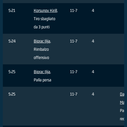
5:21
Korsunov Kirill
,
11-7
4
Tiro sbagliato
da 3 punti
5:24
Biorac Ilija
,
11-7
4
Rimbalzo
offensivo
5:25
Biorac Ilija
,
11-7
4
Palla persa
5:25
11-7
4
Da 
Matt
Pall
recu