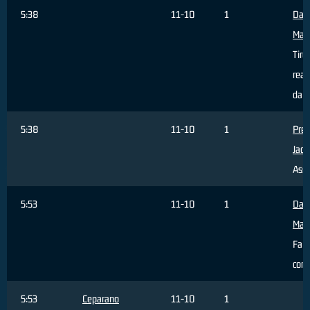
5:38
11-10
1
Da 
Matt
Tiro
real
da 3
5:38
11-10
1
Pret
Jaco
Assi
5:53
11-10
1
Da 
Matt
Fall
com
5:53
Ceparano
11-10
1