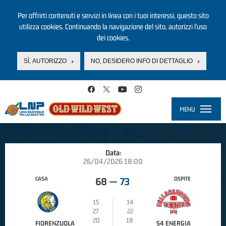
Per offrirti contenuti e servizi in linea con i tuoi interessi, questo sito
utilizza cookies. Continuando la navigazione del sito, autorizzi l’uso
dei cookies.
SÌ, AUTORIZZO
NO, DESIDERO INFO DI DETTAGLIO
Salta al contenuto principale
MENU
Toggle
navigati
Data:
26/04/2026 18:00
CASA
OSPITE
68
—
73
15
14
27
22
20
18
FIORENZUOLA
S4 ENERGIA