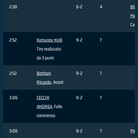
2:38
6-2
4
BER
Mat
Cam
2:52
Korsunov Kirill
,
9-2
7
Tiro realizzato
da 3 punti
2:52
Bottioni
9-2
7
Riccardo
, Assist
3:06
CECCHI
9-2
7
ANDREA
, Fallo
commesso
3:06
9-2
7
Pret