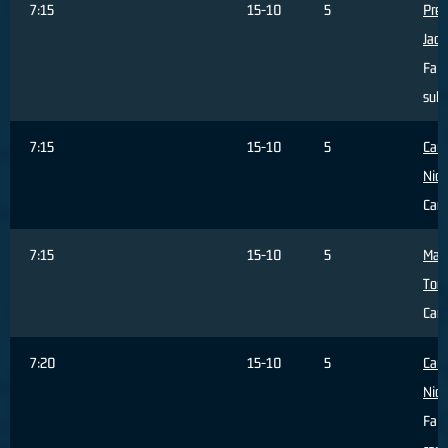
7:15
15-10
5
Pret
Jaco
Fall
subi
7:15
15-10
5
Carr
Nich
Cam
7:15
15-10
5
Mar
Tom
Cam
7:20
15-10
5
Carr
Nich
Fall