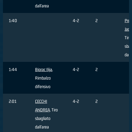
dall'area
1:40
4-2
2
Pret
Jaco
Tiro
sbag
da 3
1:44
Biorac Ilija
,
4-2
2
Rimbalzo
difensivo
2:01
CECCHI
4-2
2
ANDREA
, Tiro
sbagliato
dall'area