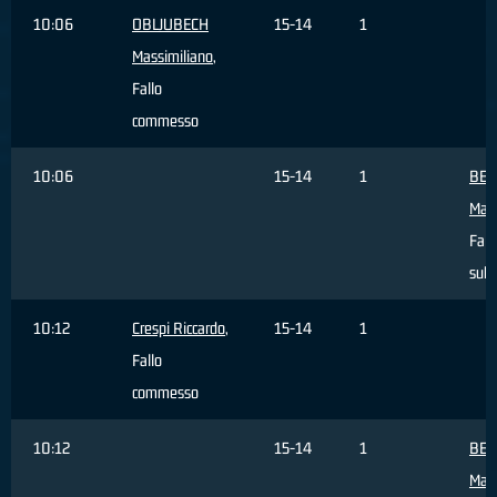
10:06
OBLJUBECH
15-14
1
Massimiliano
,
Fallo
commesso
10:06
15-14
1
BER
Mat
Fall
subi
10:12
Crespi Riccardo
,
15-14
1
Fallo
commesso
10:12
15-14
1
BER
Mat