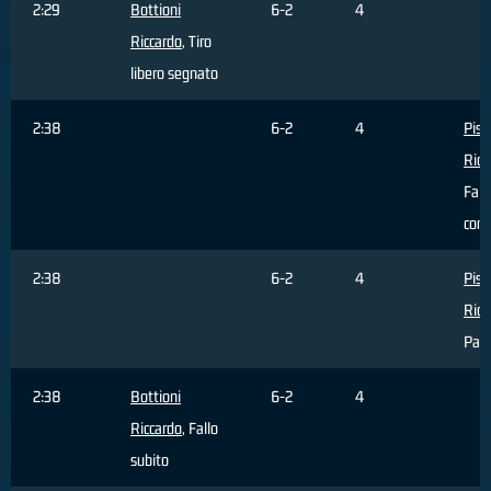
2:29
Bottioni
6-2
4
Riccardo
, Tiro
libero segnato
2:38
6-2
4
Pis
Ricc
Fall
com
2:38
6-2
4
Pis
Ricc
Pall
2:38
Bottioni
6-2
4
Riccardo
, Fallo
subito