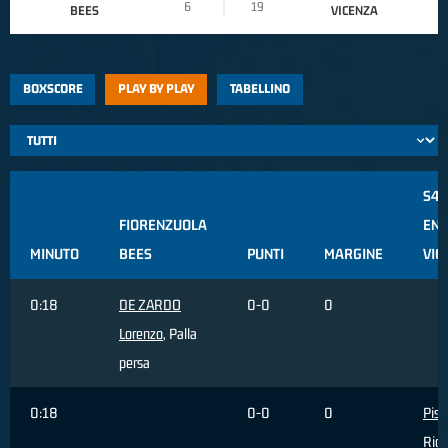
6
19
BEES
VICENZA
BOXSCORE
PLAY BY PLAY
TABELLINO
S4
FIORENZUOLA
ENE
MINUTO
BEES
PUNTI
MARGINE
VIC
0:18
DE ZARDO
0-0
0
Lorenzo
, Palla
persa
0:18
0-0
0
Pis
Ricc