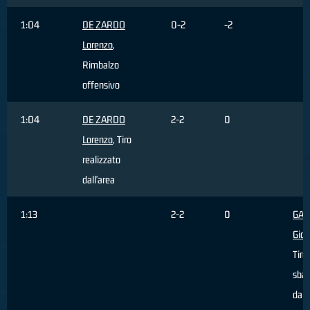
1:04
DE ZARDO
0-2
-2
Lorenzo
,
Rimbalzo
offensivo
1:04
DE ZARDO
2-2
0
Lorenzo
, Tiro
realizzato
dall'area
1:13
2-2
0
GAS
Giov
Tiro
sbag
dall