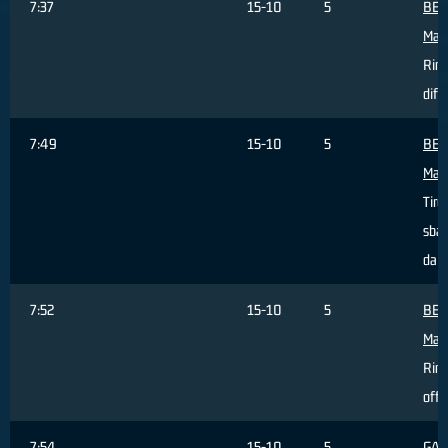
7:37
15-10
5
BER
Mat
Rim
dife
7:49
15-10
5
BER
Mat
Tiro
sbag
dall
7:52
15-10
5
BER
Mat
Rim
offe
7:54
15-10
5
GAS