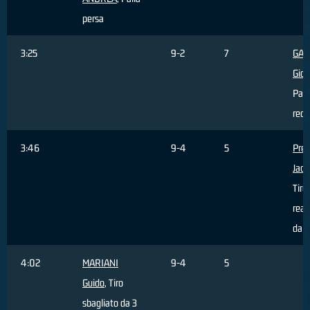
persa
3:25
9-2
7
GAS
Giov
Pall
recu
3:46
9-4
5
Pret
Jaco
Tiro
real
dall
4:02
MARIANI
9-4
5
Guido
, Tiro
sbagliato da 3