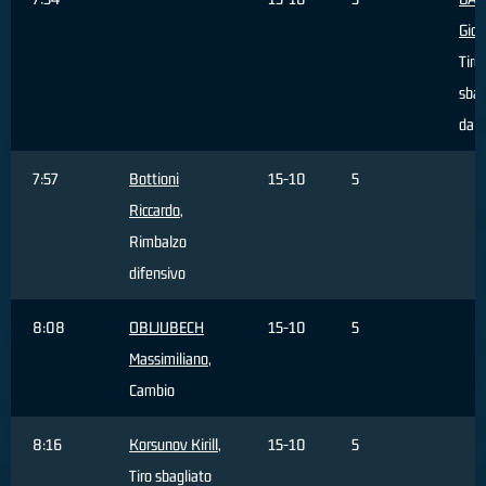
Giov
Tiro
sbag
dall
7:57
Bottioni
15-10
5
Riccardo
,
Rimbalzo
difensivo
8:08
OBLJUBECH
15-10
5
Massimiliano
,
Cambio
8:16
Korsunov Kirill
,
15-10
5
Tiro sbagliato