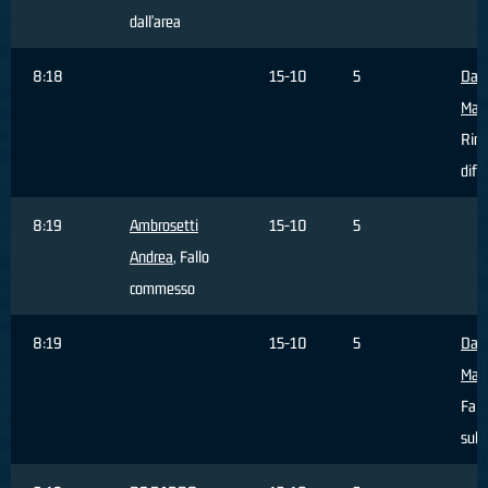
dall'area
8:18
15-10
5
Da 
Matt
Rim
dife
8:19
Ambrosetti
15-10
5
Andrea
, Fallo
commesso
8:19
15-10
5
Da 
Matt
Fall
subi