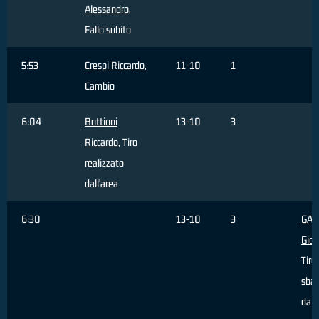
Alessandro
,
Fallo subito
5:53
Crespi Riccardo
,
11-10
1
Cambio
6:04
Bottioni
13-10
3
Riccardo
, Tiro
realizzato
dall'area
6:30
13-10
3
GAS
Giov
Tiro
sbag
da f