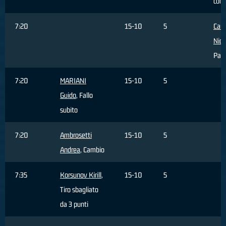
com
7:20
15-10
5
Carr
Nich
Pall
7:20
MARIANI
15-10
5
Guido
, Fallo
subito
7:20
Ambrosetti
15-10
5
Andrea
, Cambio
7:35
Korsunov Kirill
,
15-10
5
Tiro sbagliato
da 3 punti