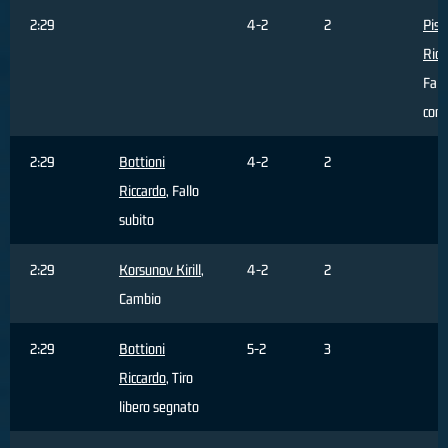
2:29
4-2
2
Pis
Ricc
Fall
com
2:29
Bottioni
4-2
2
Riccardo
, Fallo
subito
2:29
Korsunov Kirill
,
4-2
2
Cambio
2:29
Bottioni
5-2
3
Riccardo
, Tiro
libero segnato